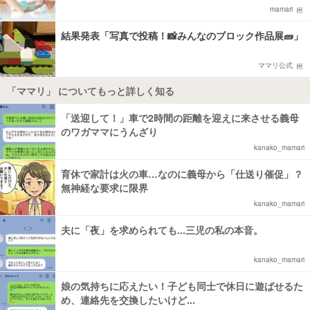
mamari
結果発表「写真で投稿！📸みんなのブロック作品展🧱」
ママリ公式
「ママリ」 についてもっと詳しく知る
「送迎して！」車で2時間の距離を迎えに来させる義母
のワガママにうんざり
kanako_mamari
育休で家計は火の車…なのに義母から「仕送り催促」？
無神経な要求に限界
kanako_mamari
夫に「夜」を求められても...三児の私の本音。
kanako_mamari
娘の気持ちに応えたい！子ども同士で休日に遊ばせるた
め、連絡先を交換したいけど...