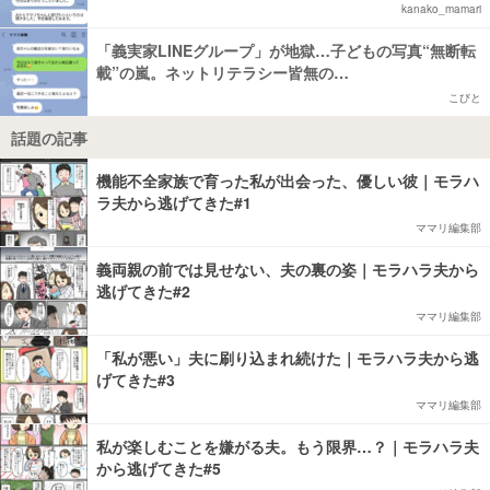
kanako_mamari
「義実家LINEグループ」が地獄…子どもの写真“無断転
載”の嵐。ネットリテラシー皆無の…
こびと
話題の記事
機能不全家族で育った私が出会った、優しい彼｜モラハ
ラ夫から逃げてきた#1
ママリ編集部
義両親の前では見せない、夫の裏の姿｜モラハラ夫から
逃げてきた#2
ママリ編集部
「私が悪い」夫に刷り込まれ続けた｜モラハラ夫から逃
げてきた#3
ママリ編集部
私が楽しむことを嫌がる夫。もう限界…？｜モラハラ夫
から逃げてきた#5