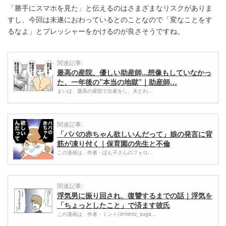
「勝手にスマホを見た」と伝えるのはさまざまなリスクがありま
すし、今回は未遂におわっているとのことなので「変なことをす
るなよ」とプレッシャーをかけるのが良さそうですね。
関連記事:
最高の産院、優しい助産師...想像もしていなかっ
た、一年後の”本当の地獄”｜助産師…
まいは、最高の産院で出産をし、夫とわ…
関連記事:
「パパの赤ちゃん欲しいんだって」娘の発言に背
筋が凍り付く｜保育園の先生と不倫
この漫画は、作者・ぽん子さんのフォロ…
関連記事:
浮気男に振り回され、復讐するまでの話｜浮気を
「ちょっとしたこと」で済ます彼氏
この漫画は、作者・ミント(＠minto_suga…