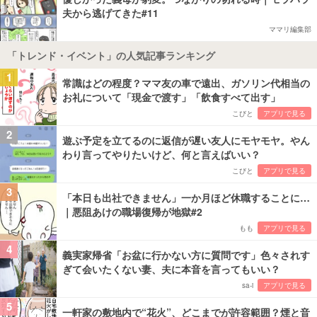
夫から逃げてきた#11
ママリ編集部
「トレンド・イベント」の人気記事ランキング
1
常識はどの程度？ママ友の車で遠出、ガソリン代相当の
お礼について「現金で渡す」「飲食すべて出す」
こびと
アプリで見る
2
遊ぶ予定を立てるのに返信が遅い友人にモヤモヤ。やん
わり言ってやりたいけど、何と言えばいい？
こびと
アプリで見る
3
「本日も出社できません」一か月ほど休職することに…
｜悪阻あけの職場復帰が地獄#2
もも
アプリで見る
4
義実家帰省「お盆に行かない方に質問です」色々されす
ぎて会いたくない妻、夫に本音を言ってもいい？
sa-i
アプリで見る
5
一軒家の敷地内で“花火”、どこまでが許容範囲？煙と音