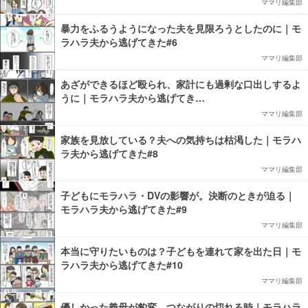
ママリ編集部
暴力をふるうようになった夫を見限ろうとしたのに｜モ
ラハラ夫から逃げてきた#6
ママリ編集部
あざができるほど殴られ、家計にも過剰な口出しするよ
うに｜モラハラ夫から逃げてき…
ママリ編集部
家族を見放している？夫への気持ちは枯渇した｜モラハ
ラ夫から逃げてきた#8
ママリ編集部
子どもにモラハラ・DVの影響が。決断のときが迫る｜
モラハラ夫から逃げてきた#9
ママリ編集部
本当に守りたいものは？子どもを連れて家を出た日｜モ
ラハラ夫から逃げてきた#10
ママリ編集部
優しかった義母が豹変。つながりの切れる時｜モラハラ