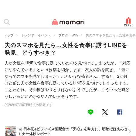
カテゴリー一覧
ママリ
妊活
トップ
トレンド・イベント
ブログ・SNS
夫のスマホを見たら…女性を食事に
夫のスマホを見たら…女性を食事に誘うLINEを
妊娠
発見。どうすべき？
出産
夫が女性をLINEで食事に誘っていたのを見つけてしまったが、「対応
になやんでいる」という投稿を紹介します。友人の話を聞き、「気に
赤ちゃん・育児
なってスマホを見てしまった」…という投稿者さん。すると、2か月
子育て・家族
ほど前に夫が女性を食事に誘っているLINEを見つけてしまったそう。
ことわられ、その後はやりとりはないようでしたが、こういった時ど
病院
うしたらいいのかなやんでいるそうです。
2026年07月07日時点の情報です
美容・ファッション
お仕事
日本初※ビフィズス菌配合の『安心』を味方に。明治ほほえみセ
住まい
ミナー体験レポート