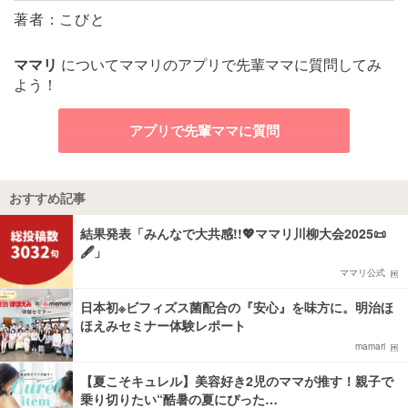
著者：こびと
ママリ
についてママリのアプリで先輩ママに質問してみ
よう！
アプリで先輩ママに質問
おすすめ記事
結果発表「みんなで大共感!!💖ママリ川柳大会2025📜
🖋️」
ママリ公式
日本初※ビフィズス菌配合の『安心』を味方に。明治ほ
ほえみセミナー体験レポート
mamari
【夏こそキュレル】美容好き2児のママが推す！親子で
乗り切りたい“酷暑の夏にぴった…