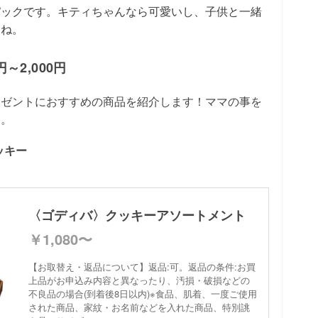
パックです。キティちゃんなら可愛いし、子供と一緒
んね。
～2,000円
レゼントにおすすめの商品を紹介します！ママの事を
す。
ッキー
〈ゴディバ〉クッキーアソートメント
￥1,080〜
【お取替え・返品について】返品:可。返品の条件:お買
上品がお申込み内容と異なったり、汚損・破損などの
不良品の場合(到着後8日以内)※食品、肌着、一度ご使用
された商品、家紋・お名前などを入れた商品、特別誂