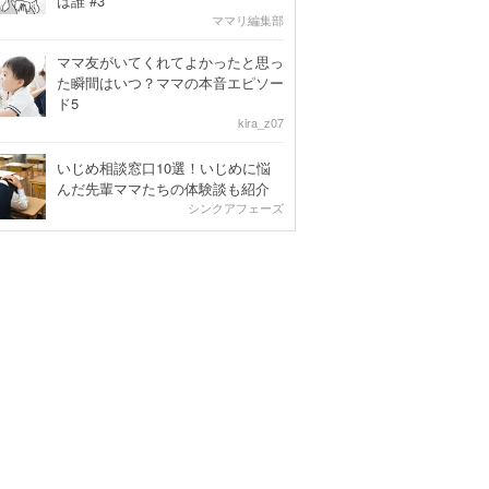
は誰 #3
ママリ編集部
ママ友がいてくれてよかったと思っ
た瞬間はいつ？ママの本音エピソー
ド5
kira_z07
いじめ相談窓口10選！いじめに悩
んだ先輩ママたちの体験談も紹介
シンクアフェーズ