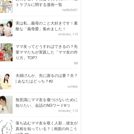
トラブルに関する漫画一覧
hattiki0421
実は私…義母のこと大好きです！素
敵な「義母愛」集めました！
emisuke_113
ママ友ってどうすればできるの？先
輩ママたちが実践した「ママ友の作
り方」TOP7
Mii
夫婦げんか、先に謝るのは妻？夫？
| あなたはどっち？#2
ochibis
無意識にママ友を傷つけないために
知りたい、会話のNGワード6つ
emisuke_113
落ち込むママ友を覗く人影…彼女が
真相を知っている？ | 画面の向こう