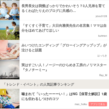
長男長女は我慢ばっかりでかわいそう？3人兄弟を育て
るくわばたりえのブログに共感の…
youu3128
「すくすく子育て」大日向雅美先生の名言集！ママは自
分をほめてあげてほしい
kurimon
みいつけたエンディング「グローイングアップップ」が
泣けると話題
はっちき
実はすごい人！ノージーのひらめき工房のノリマスター
『タノチーミー』
Ray_M
「トレンド・イベント」の人気記事ランキング
1
噛まれて「いったーーーい！」はNG【保育士解説】1歳
にも伝わるしつけのコツ
mao_hoiku
アプリで見る