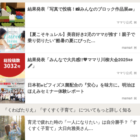
結果発表「写真で投稿！📸みんなのブロック作品展🧱」
ママリ公式
【夏こそキュレル】美容好き2児のママが推す！親子で
乗り切りたい“酷暑の夏にぴった…
mamari
結果発表「みんなで大共感!!💖ママリ川柳大会2025📜
🖋️」
ママリ公式
日本初※ビフィズス菌配合の『安心』を味方に。明治ほ
ほえみセミナー体験レポート
mamari
「くわばたりえ」「すくすく子育て」 についてもっと詳しく知る
育児で疲れた時の「一人になりたい」は自分勝手？「す
くすく子育て」大日向雅美さん…
copa