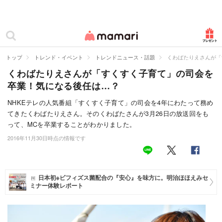
カテゴリー一覧
ママリ
妊活
トップ
トレンド・イベント
トレンドニュース・話題
くわばたりえさんが「
くわばたりえさんが「すくすく子育て」の司会を
妊娠
卒業！気になる後任は…？
出産
NHKEテレの人気番組「すくすく子育て」の司会を4年にわたって務め
てきたくわばたりえさん。そのくわばたさんが3月26日の放送回をも
赤ちゃん・育児
って、MCを卒業することがわかりました。
子育て・家族
2016年11月30日時点の情報です
病院
美容・ファッション
日本初※ビフィズス菌配合の『安心』を味方に。明治ほほえみセ
ミナー体験レポート
お仕事
住まい