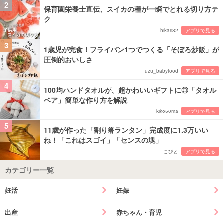
2
保育園栄養士直伝、スイカの種が一瞬でとれる切り方テ
ク
hikari82
アプリで見る
3
1歳児が完食！フライパン1つでつくる「そぼろ炒飯」が
圧倒的おいしさ
uzu_babyfood
アプリで見る
4
100均ハンドタオルが、超かわいいギフトに◎「タオル
ベア」簡単な作り方を解説
kiko50ma
アプリで見る
5
11歳が作った「割り箸ランタン」完成度に1.3万いい
ね！「これはスゴイ」「センスの塊」
こびと
アプリで見る
カテゴリー一覧
妊活
妊娠
出産
赤ちゃん・育児