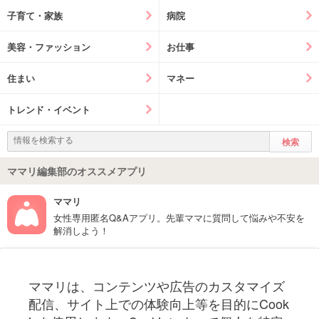
子育て・家族
病院
美容・ファッション
お仕事
住まい
マネー
トレンド・イベント
ママリ編集部のオススメアプリ
ママリ
女性専用匿名Q&Aアプリ。先輩ママに質問して悩みや不安を
解消しよう！
フォローしてね！ママリ公式アカウント
ママリは、コンテンツや広告のカスタマイズ
妊娠〜子育て中のお役立ち情報を配信中
配信、サイト上での体験向上等を目的にCook