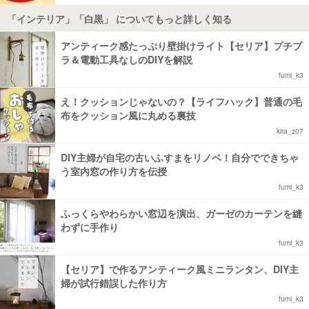
「インテリア」「白黒」 についてもっと詳しく知る
アンティーク感たっぷり壁掛けライト【セリア】プチプ
ラ＆電動工具なしのDIYを解説
fumi_k3
え！クッションじゃないの？【ライフハック】普通の毛
布をクッション風に丸める裏技
kira_z07
DIY主婦が自宅の古いふすまをリノベ！自分でできちゃ
う室内窓の作り方を伝授
fumi_k3
ふっくらやわらかい窓辺を演出、ガーゼのカーテンを縫
わずに手作り
fumi_k3
【セリア】で作るアンティーク風ミニランタン、DIY主
婦が試行錯誤した作り方
fumi_k3