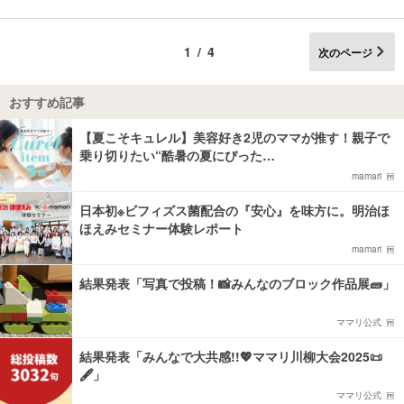
1/4
次のページ
おすすめ記事
【夏こそキュレル】美容好き2児のママが推す！親子で
乗り切りたい“酷暑の夏にぴった…
mamari
日本初※ビフィズス菌配合の『安心』を味方に。明治ほ
ほえみセミナー体験レポート
mamari
結果発表「写真で投稿！📸みんなのブロック作品展🧱」
ママリ公式
結果発表「みんなで大共感!!💖ママリ川柳大会2025📜
🖋️」
ママリ公式