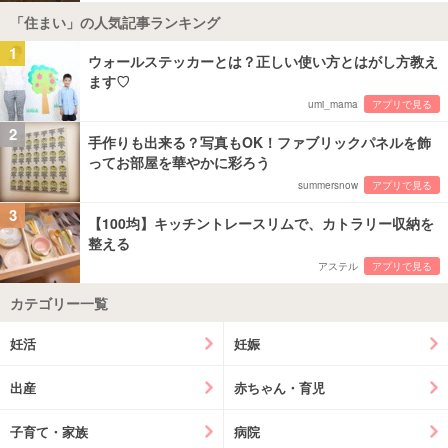
「住まい」の人気記事ランキング
1
ウォールステッカーとは？正しい使い方とはがし方教え
ます♡
umi_mama
アプリで見る
2
手作りも出来る？写真もOK！ファブリックパネルを飾
ってお部屋を華やかに彩ろう
summersnow
アプリで見る
3
【100均】キッチントレースリムで、カトラリー収納を
整える
アステル
アプリで見る
カテゴリー一覧
妊活
妊娠
出産
赤ちゃん・育児
子育て・家族
病院