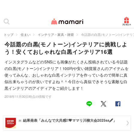
カテゴリー一覧
ママリ
妊活
トップ
住まい
インテリア・家具・雑貨
今話題の白黒(モノトーン)インテ
今話題の白黒(モノトーン)インテリアに挑戦しよ
妊娠
う！安くておしゃれな白黒インテリア16選
出産
インスタグラムなどのSNSにも画像がたくさん投稿されている今話題
の白黒(モノトーン)インテリア！100均や安い雑貨屋さんのアイテムを
赤ちゃん・育児
使ってみんな、おしゃれな白黒インテリアを作っているので簡単に真
子育て・家族
似出来ちゃうのが良いですよね＾＾今日から真似できそうな素敵な白
黒インテリアのアイディアをご紹介します！
病院
2016年11月30日時点の情報です
美容・ファッション
お仕事
結果発表「みんなで大共感!!💖ママリ川柳大会2025📜🖋️」
住まい