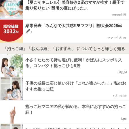
【夏こそキュレル】美容好き2児のママが推す！親子で
乗り切りたい“酷暑の夏にぴった…
mamari
結果発表「みんなで大共感!!💖ママリ川柳大会2025📜
🖋️」
ママリ公式
「抱っこ紐」「おんぶ紐」「おすすめ」 についてもっと詳しく知る
小さくたためて持ち運びに便利！かばんにスッポリ入
る、コンパクト抱っこひも5選
Ray_M
子供の成長に応じ使い分け「これが良かった！」私のお
すすめ抱っこ紐
yui_matsu
抱っこ紐マニアの私が勧める、本当におすすめの抱っこ
紐！
kipo