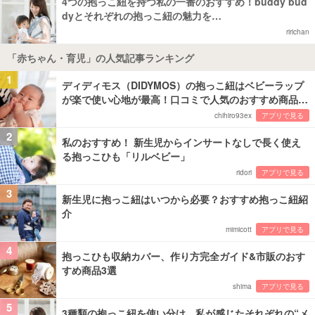
4つの抱っこ紐を持つ私の一番のおすすめ！buddy bud
dyとそれぞれの抱っこ紐の魅力を…
ririchan
「赤ちゃん・育児」の人気記事ランキング
1
ディディモス（DIDYMOS）の抱っこ紐はベビーラップ
が楽で使い心地が最高！口コミで人気のおすすめ商品…
chihiro93ex
アプリで見る
2
私のおすすめ！ 新生児からインサートなしで長く使え
る抱っこひも「リルベビー」
ridori
アプリで見る
3
新生児に抱っこ紐はいつから必要？おすすめ抱っこ紐紹
介
mimicott
アプリで見る
4
抱っこひも収納カバー、作り方完全ガイド&市販のおす
すめ商品3選
shima
アプリで見る
5
3種類の抱っこ紐を使い分け。私が感じたそれぞれの“メ