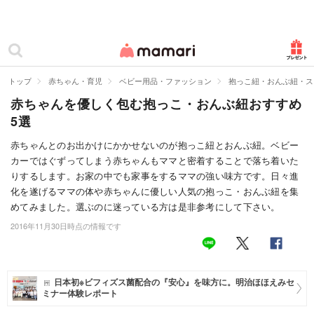
カテゴリー一覧
ママリ
妊活
トップ
赤ちゃん・育児
ベビー用品・ファッション
抱っこ紐・おんぶ紐・ス
赤ちゃんを優しく包む抱っこ・おんぶ紐おすすめ
妊娠
5選
出産
赤ちゃんとのお出かけにかかせないのが抱っこ紐とおんぶ紐。ベビー
カーではぐずってしまう赤ちゃんもママと密着することで落ち着いた
赤ちゃん・育児
りするします。お家の中でも家事をするママの強い味方です。日々進
子育て・家族
化を遂げるママの体や赤ちゃんに優しい人気の抱っこ・おんぶ紐を集
めてみました。選ぶのに迷っている方は是非参考にして下さい。
病院
2016年11月30日時点の情報です
美容・ファッション
お仕事
日本初※ビフィズス菌配合の『安心』を味方に。明治ほほえみセ
ミナー体験レポート
住まい