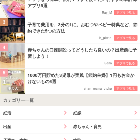
アプリ5選
Ray_M
アプリで見る
3
子育て費用を、3分の1に。おむつやベビー特典など、節
約できた5つの方法
b_plin11
アプリで見る
4
赤ちゃんの口座開設ってどうしたら良いの？出産前に予
習しよう！
Serin
アプリで見る
5
1000万円貯めた3児母が実践【節約主婦】1円もお金か
けないもの6選
chan_mama_otoku
アプリで見る
カテゴリー一覧
妊活
妊娠
出産
赤ちゃん・育児