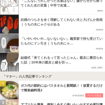
「こんなにうれしかった言葉はない」嫌がらせから救っ
てくれた友の言葉｜中学で友達…
akino
妊婦のつらさを全く理解してくれない夫と大げんか勃発
｜うちの夫にゃクセがある
morina
「いやいやいや…ないないない」義実家で待ち受けてい
たものにドン引き｜うちの夫にゃ…
morina
結婚式「来てくれるって言ったじゃん」親友に裏切られ
た話 ｜20年来の親友と縁を切っ…
kotti_0901
「マネー」の人気記事ランキング
1
ガス代の節約にはバスタオルと新聞紙！！放置するだけ
で簡単鍋料理♪
m1ku5353
アプリで見る
2
アプリなら簡単、便利！今すぐ使いたいおすすめ家計簿