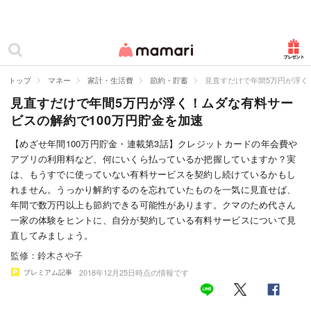
カテゴリー一覧
ママリ
妊活
トップ
マネー
家計・生活費
節約・貯蓄
見直すだけで年間5万円が浮く
見直すだけで年間5万円が浮く！ムダな有料サー
妊娠
ビスの解約で100万円貯金を加速
出産
【めざせ年間100万円貯金・連載第3話】クレジットカードの年会費や
アプリの利用料など、何にいくら払っているか把握していますか？実
赤ちゃん・育児
は、もうすでに使っていない有料サービスを契約し続けているかもし
子育て・家族
れません。うっかり解約するのを忘れていたものを一気に見直せば、
年間で数万円以上も節約できる可能性があります。クマのため代さん
病院
一家の体験をヒントに、自分が契約している有料サービスについて見
直してみましょう。
美容・ファッション
監修：鈴木さや子
2018年12月25日時点の情報です
プレミアム記事
お仕事
住まい