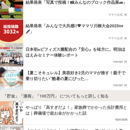
結果発表「写真で投稿！📸みんなのブロック作品展🧱」
ママリ公式
結果発表「みんなで大共感!!💖ママリ川柳大会2025📜
🖋️」
ママリ公式
日本初※ビフィズス菌配合の『安心』を味方に。明治ほ
ほえみセミナー体験レポート
mamari
【夏こそキュレル】美容好き2児のママが推す！親子で
乗り切りたい“酷暑の夏にぴった…
mamari
「貯金」「漫画」「100万円」 についてもっと詳しく知る
やっぱり「高すぎだよ！」家族葬でかかった合計費用と
は｜葬儀場で超お金がかかった話
NAKAMA