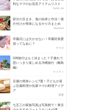
利なママのお花見アイテムリスト
kumi_xiu
節分の豆まき、鬼の由来と作法！後
片付けが簡単になるやり方まとめ
tsururun
卒園式には欠かせない！卒園対策委
員ってなあに？
ヤマダ
GW旅行はもう決まった？子連れで
思いっきり楽しめる沖縄旅行（離島
編）
ケイティ
豆腐の簡単レシピ7選！子どもが喜
ぶ豆腐料理や先輩ママの料理アイデ
ア
翠香
七五三の家族写真は写真館で！東京
のおすすめフォトスタジオ10選