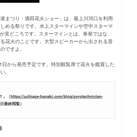
田港まつり・酒田花火ショー」は、最上川河口を利用
楽しめる祭りです。水上スターマインや空中スターマ
ラが見どころです。スターマインとは、単発ではな
げる花火のことです。大型スピーカーから出される音
ものですよ。
月1日から発売予定です。特別観覧席で花火を鑑賞した
さい。
？」（
https://uchiage-hanabi.com/blog/pyrotechnician-
月4日最終閲覧）
細