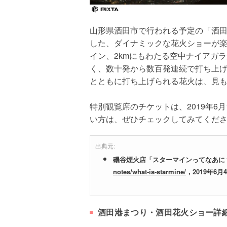
山形県酒田市で行われる予定の「酒
した、ダイナミックな花火ショーが
イン、2kmにもわたる空中ナイアガ
く、数十発から数百発連続で打ち上
とともに打ち上げられる花火は、見
特別観覧席のチケットは、2019年6
い方は、ぜひチェックしてみてくだ
出典元:
磯谷煙火店「スターマインってなあに
notes/what-is-starmine/
，2019年6
酒田港まつり・酒田花火ショー詳