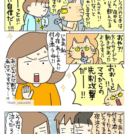
©kato_usausako