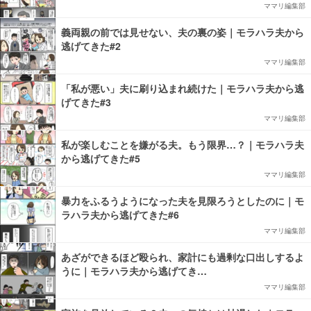
ママリ編集部
義両親の前では見せない、夫の裏の姿｜モラハラ夫から
逃げてきた#2
ママリ編集部
「私が悪い」夫に刷り込まれ続けた｜モラハラ夫から逃
げてきた#3
ママリ編集部
私が楽しむことを嫌がる夫。もう限界…？｜モラハラ夫
から逃げてきた#5
ママリ編集部
暴力をふるうようになった夫を見限ろうとしたのに｜モ
ラハラ夫から逃げてきた#6
ママリ編集部
あざができるほど殴られ、家計にも過剰な口出しするよ
うに｜モラハラ夫から逃げてき…
ママリ編集部