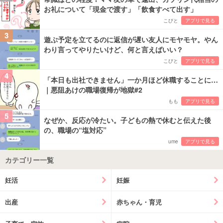
お礼について「現金で渡す」「飲食すべて出す」
こびと
アプリで見る
3
遊ぶ予定を立てるのに返信が遅い友人にモヤモヤ。やん
わり言ってやりたいけど、何と言えばいい？
こびと
アプリで見る
4
「本日も出社できません」一か月ほど休職することに…
｜悪阻あけの職場復帰が地獄#2
もも
アプリで見る
5
なぜか、反応が冷たい。子どもの熱で休むと伝えた後
の、職場の“塩対応”
ume
アプリで見る
カテゴリー一覧
妊活
妊娠
出産
赤ちゃん・育児