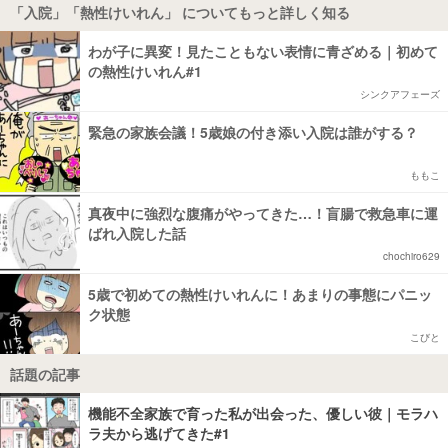
「入院」「熱性けいれん」 についてもっと詳しく知る
わが子に異変！見たこともない表情に青ざめる｜初めて
の熱性けいれん#1
シンクアフェーズ
緊急の家族会議！5歳娘の付き添い入院は誰がする？
ももこ
真夜中に強烈な腹痛がやってきた…！盲腸で救急車に運
ばれ入院した話
chochiro629
5歳で初めての熱性けいれんに！あまりの事態にパニッ
ク状態
こびと
話題の記事
機能不全家族で育った私が出会った、優しい彼｜モラハ
ラ夫から逃げてきた#1