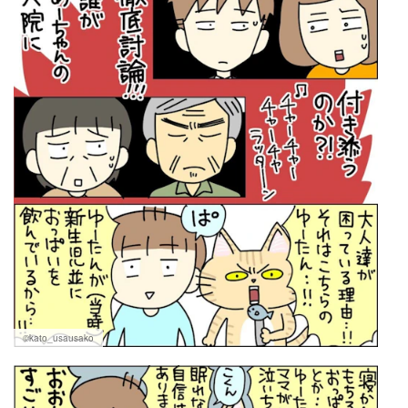
©kato_usausako