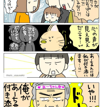
©kato_usausako