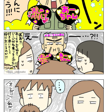
©kato_usausako