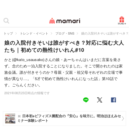
カテゴリー一覧
ママリ
妊活
トップ
トレンド・イベント
ブログ・SNS
娘の入院付きそいは誰がすべき？
娘の入院付きそいは誰がすべき？対応に悩む大人
妊娠
たち｜初めての熱性けいれん#10
出産
かと(@kato_usausako)さんの娘・あーちゃんはいまだに言葉を発さ
ず。念のため一泊入院することになりました。そこで開かれたのは家
赤ちゃん・育児
族会議。誰が付きそうのか？母親・父親・祖父母それぞれの立場で事
子育て・家族
情が異なり…。「5才で初めて熱性けいれんになった話」第10話で
す。ごらんください。
病院
2021年08月23日時点の情報です
美容・ファッション
お仕事
日本初※ビフィズス菌配合の『安心』を味方に。明治ほほえみセ
ミナー体験レポート
住まい