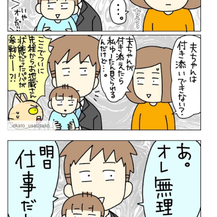
©kato_usausako