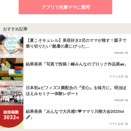
アプリで先輩ママに質問
おすすめ記事
【夏こそキュレル】美容好き2児のママが推す！親子で
乗り切りたい“酷暑の夏にぴった…
mamari
結果発表「写真で投稿！📸みんなのブロック作品展🧱」
ママリ公式
日本初※ビフィズス菌配合の『安心』を味方に。明治ほ
ほえみセミナー体験レポート
mamari
結果発表「みんなで大共感!!💖ママリ川柳大会2025📜
🖋️」
ママリ公式