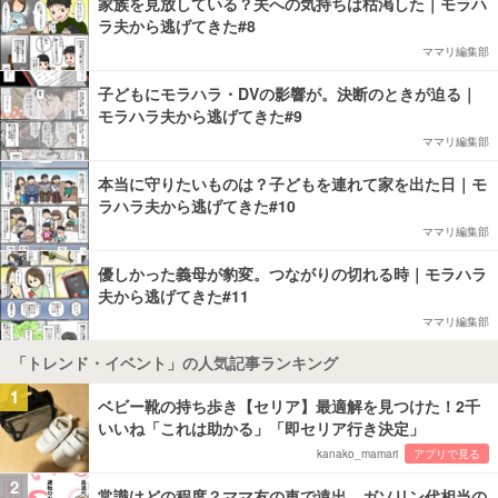
家族を見放している？夫への気持ちは枯渇した｜モラハ
ラ夫から逃げてきた#8
ママリ編集部
子どもにモラハラ・DVの影響が。決断のときが迫る｜
モラハラ夫から逃げてきた#9
ママリ編集部
本当に守りたいものは？子どもを連れて家を出た日｜モ
ラハラ夫から逃げてきた#10
ママリ編集部
優しかった義母が豹変。つながりの切れる時｜モラハラ
夫から逃げてきた#11
ママリ編集部
「トレンド・イベント」の人気記事ランキング
1
ベビー靴の持ち歩き【セリア】最適解を見つけた！2千
いいね「これは助かる」「即セリア行き決定」
kanako_mamari
アプリで見る
2
常識はどの程度？ママ友の車で遠出、ガソリン代相当の