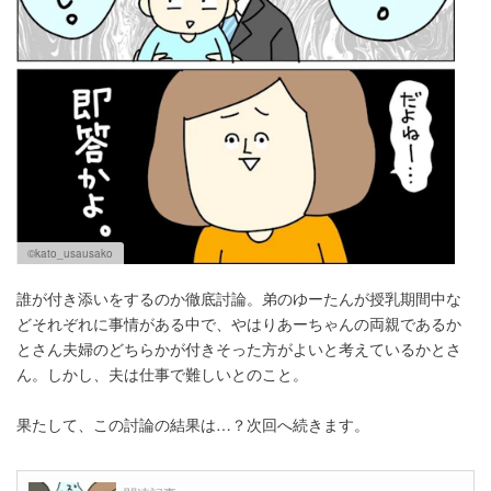
©kato_usausako
誰が付き添いをするのか徹底討論。弟のゆーたんが授乳期間中な
どそれぞれに事情がある中で、やはりあーちゃんの両親であるか
とさん夫婦のどちらかが付きそった方がよいと考えているかとさ
ん。しかし、夫は仕事で難しいとのこと。
果たして、この討論の結果は…？次回へ続きます。