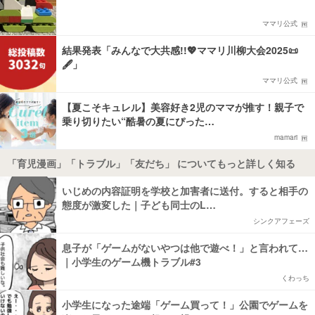
ママリ公式
結果発表「みんなで大共感!!💖ママリ川柳大会2025📜
🖋️」
ママリ公式
【夏こそキュレル】美容好き2児のママが推す！親子で
乗り切りたい“酷暑の夏にぴった…
mamari
「育児漫画」「トラブル」「友だち」 についてもっと詳しく知る
いじめの内容証明を学校と加害者に送付。すると相手の
態度が激変した｜子ども同士のL…
シンクアフェーズ
息子が「ゲームがないやつは他で遊べ！」と言われて…
｜小学生のゲーム機トラブル#3
くわっち
小学生になった途端「ゲーム買って！」公園でゲームを