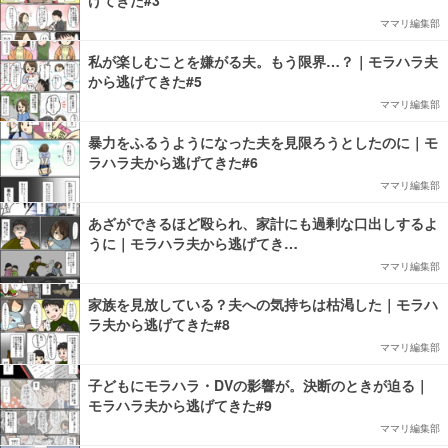
げてきた#3
ママリ編集部
私が楽しむことを嫌がる夫。もう限界…？｜モラハラ夫
から逃げてきた#5
ママリ編集部
暴力をふるうようになった夫を見限ろうとしたのに｜モ
ラハラ夫から逃げてきた#6
ママリ編集部
あざができるほど殴られ、家計にも過剰な口出しするよ
うに｜モラハラ夫から逃げてき…
ママリ編集部
家族を見放している？夫への気持ちは枯渇した｜モラハ
ラ夫から逃げてきた#8
ママリ編集部
子どもにモラハラ・DVの影響が。決断のときが迫る｜
モラハラ夫から逃げてきた#9
ママリ編集部