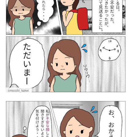
©mocchi_kakei