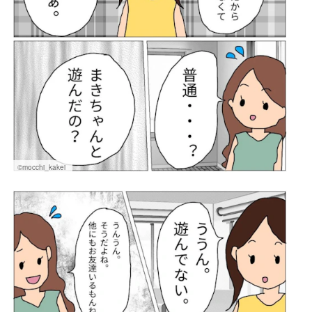
©mocchi_kakei