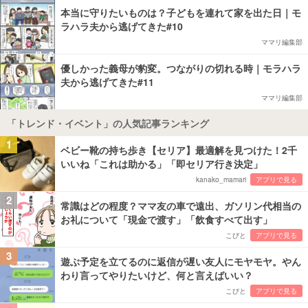
本当に守りたいものは？子どもを連れて家を出た日｜モ
ラハラ夫から逃げてきた#10
ママリ編集部
優しかった義母が豹変。つながりの切れる時｜モラハラ
夫から逃げてきた#11
ママリ編集部
「トレンド・イベント」の人気記事ランキング
1
ベビー靴の持ち歩き【セリア】最適解を見つけた！2千
いいね「これは助かる」「即セリア行き決定」
kanako_mamari
アプリで見る
2
常識はどの程度？ママ友の車で遠出、ガソリン代相当の
お礼について「現金で渡す」「飲食すべて出す」
こびと
アプリで見る
3
遊ぶ予定を立てるのに返信が遅い友人にモヤモヤ。やん
わり言ってやりたいけど、何と言えばいい？
こびと
アプリで見る