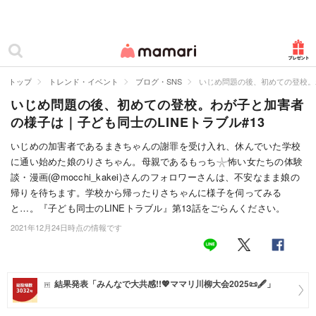
カテゴリー一覧
ママリ
妊活
トップ
トレンド・イベント
ブログ・SNS
いじめ問題の後、初めての登校。わ
いじめ問題の後、初めての登校。わが子と加害者
妊娠
の様子は｜子ども同士のLINEトラブル#13
出産
いじめの加害者であるまきちゃんの謝罪を受け入れ、休んでいた学校
に通い始めた娘のりさちゃん。母親であるもっち𓇼怖い女たちの体験
赤ちゃん・育児
談・漫画(@mocchi_kakei)さんのフォロワーさんは、不安なまま娘の
子育て・家族
帰りを待ちます。学校から帰ったりさちゃんに様子を伺ってみる
と…。『子ども同士のLINEトラブル』第13話をごらんください。
病院
2021年12月24日時点の情報です
美容・ファッション
お仕事
結果発表「みんなで大共感!!💖ママリ川柳大会2025📜🖋️」
住まい