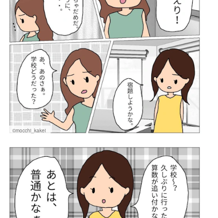
©mocchi_kakei