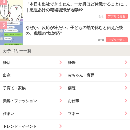
4
「本日も出社できません」一か月ほど休職することに…
｜悪阻あけの職場復帰が地獄#2
もも
アプリで見る
5
なぜか、反応が冷たい。子どもの熱で休むと伝えた後
の、職場の“塩対応”
ume
アプリで見る
カテゴリー一覧
妊活
妊娠
出産
赤ちゃん・育児
子育て・家族
病院
美容・ファッション
お仕事
住まい
マネー
トレンド・イベント