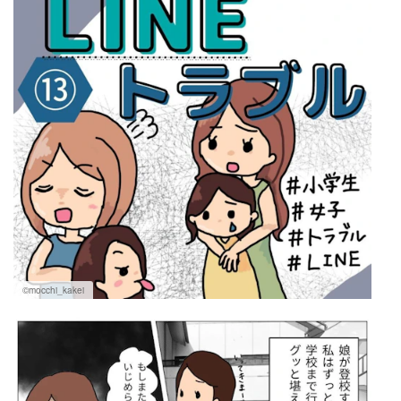
©mocchi_kakei