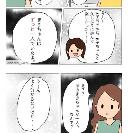
©mocchi_kakei