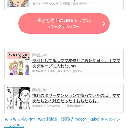
もっち𓇼怖い女たちの体験談・漫画(@mocc…
子ども同士のLINEトラブル
バックナンバー
関連記事:
空回りしてる…ママ友作りに必死な日々。｜ママ
友グループに入れない#1
学生時代には自然と友だちができていた…
関連記事:
憧れのタワーマンションで待っていたのは、ママ
友たちとの対立だった｜おちたらお…
部屋からのながめが良く、最新設備がそ…
もっち𓇼怖い女たちの体験談・漫画(@mocchi_kakei)さんのイン
スタグラム