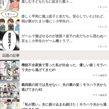
楽しむ子どもたちに起きた親ト…
くわっち
楽しく平和に遊ぶ息子と友だち。安心していたけれど、
我が家がたまり場に｜小学生の…
くわっち
ゲームで遊ばせるのが迷惑？息子の友だちから思わぬ一
言も｜小学生のゲーム機トラブ…
くわっち
話題の記事
機能不全家族で育った私が出会った、優しい彼｜モラハ
ラ夫から逃げてきた#1
ママリ編集部
義両親の前では見せない、夫の裏の姿｜モラハラ夫から
逃げてきた#2
ママリ編集部
「私が悪い」夫に刷り込まれ続けた｜モラハラ夫から逃