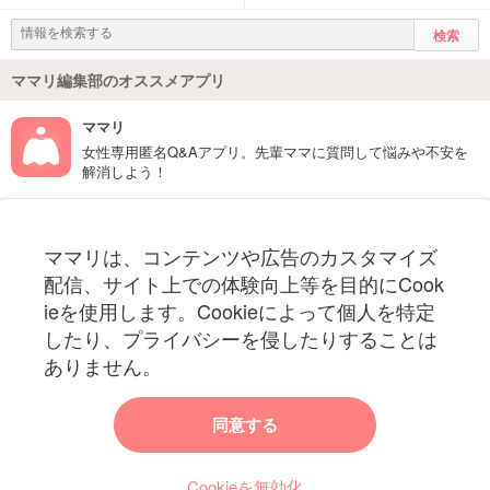
ママリ編集部のオススメアプリ
ママリ
女性専用匿名Q&Aアプリ。先輩ママに質問して悩みや不安を
解消しよう！
フォローしてね！ママリ公式アカウント
ママリは、コンテンツや広告のカスタマイズ
妊娠〜子育て中のお役立ち情報を配信中
配信、サイト上での体験向上等を目的にCook
ieを使用します。Cookieによって個人を特定
したり、プライバシーを侵したりすることは
ありません。
ママリからのお知らせ
同意する
今ママリで読みたい記事は何ですか？
Cookieを無効化