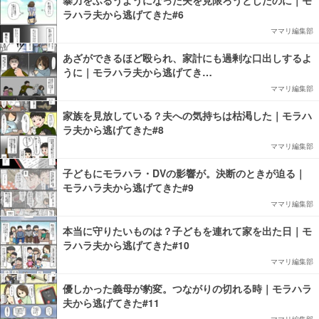
ラハラ夫から逃げてきた#6
ママリ編集部
あざができるほど殴られ、家計にも過剰な口出しするよ
うに｜モラハラ夫から逃げてき…
ママリ編集部
家族を見放している？夫への気持ちは枯渇した｜モラハ
ラ夫から逃げてきた#8
ママリ編集部
子どもにモラハラ・DVの影響が。決断のときが迫る｜
モラハラ夫から逃げてきた#9
ママリ編集部
本当に守りたいものは？子どもを連れて家を出た日｜モ
ラハラ夫から逃げてきた#10
ママリ編集部
優しかった義母が豹変。つながりの切れる時｜モラハラ
夫から逃げてきた#11
ママリ編集部