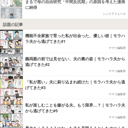
まるで母の自由研究「中間反抗期」の原因を考えた漫画
に納得
シンクアフェーズ
話題の記事
機能不全家族で育った私が出会った、優しい彼｜モラハ
ラ夫から逃げてきた#1
ママリ編集部
義両親の前では見せない、夫の裏の姿｜モラハラ夫から
逃げてきた#2
ママリ編集部
「私が悪い」夫に刷り込まれ続けた｜モラハラ夫から逃
げてきた#3
ママリ編集部
私が楽しむことを嫌がる夫。もう限界…？｜モラハラ夫
から逃げてきた#5
ママリ編集部
暴力をふるうようになった夫を見限ろうとしたのに｜モ