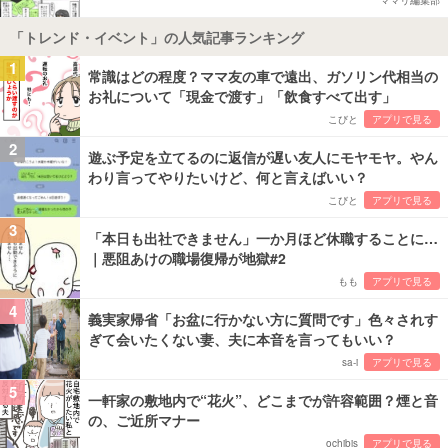
「トレンド・イベント」の人気記事ランキング
1
常識はどの程度？ママ友の車で遠出、ガソリン代相当の
お礼について「現金で渡す」「飲食すべて出す」
こびと
アプリで見る
2
遊ぶ予定を立てるのに返信が遅い友人にモヤモヤ。やん
わり言ってやりたいけど、何と言えばいい？
こびと
アプリで見る
3
「本日も出社できません」一か月ほど休職することに…
｜悪阻あけの職場復帰が地獄#2
もも
アプリで見る
4
義実家帰省「お盆に行かない方に質問です」色々されす
ぎて会いたくない妻、夫に本音を言ってもいい？
sa-i
アプリで見る
5
一軒家の敷地内で“花火”、どこまでが許容範囲？煙と音
の、ご近所マナー
ochibis
アプリで見る