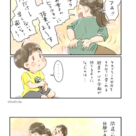
©hoshi.da