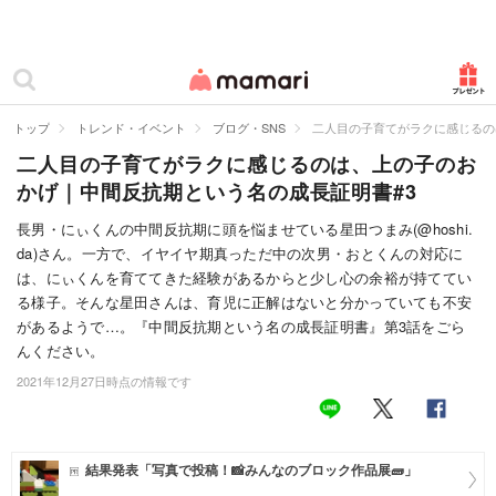
カテゴリー一覧
ママリ
妊活
トップ
トレンド・イベント
ブログ・SNS
二人目の子育てがラクに感じるの
二人目の子育てがラクに感じるのは、上の子のお
妊娠
かげ｜中間反抗期という名の成長証明書#3
出産
長男・にぃくんの中間反抗期に頭を悩ませている星田つまみ(@hoshi.
da)さん。一方で、イヤイヤ期真っただ中の次男・おとくんの対応に
赤ちゃん・育児
は、にぃくんを育ててきた経験があるからと少し心の余裕が持ててい
子育て・家族
る様子。そんな星田さんは、育児に正解はないと分かっていても不安
があるようで…。『中間反抗期という名の成長証明書』第3話をごら
病院
んください。
2021年12月27日時点の情報です
美容・ファッション
お仕事
結果発表「写真で投稿！📸みんなのブロック作品展🧱」
住まい