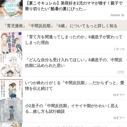
【夏こそキュレル】美容好き2児のママが推す！親子で
乗り切りたい“酷暑の夏にぴった…
mamari
「育児漫画」「中間反抗期」「8歳」 についてもっと詳しく知る
「育て方を間違ってしまったのか」8歳息子が変わって
しまった理由
くわっち
「どんな自分も受け入れてほしい」8歳息子の、中間反
抗期に込められた思い
こびと
いつか終わりがくる「中間反抗期」…だからずっと、愛
情を伝え続けて
ゆずプー
小2息子の「中間反抗期」イヤイヤ期がかわいく思え
る…接し方も試行錯誤
ゆずプー