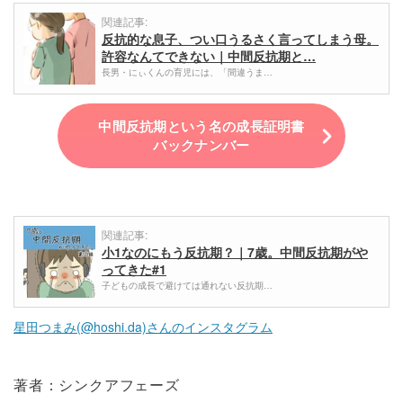
関連記事:
反抗的な息子、つい口うるさく言ってしまう母。
許容なんてできない｜中間反抗期と…
長男・にぃくんの育児には、「間違うま…
中間反抗期という名の成長証明書
バックナンバー
関連記事:
小1なのにもう反抗期？｜7歳。中間反抗期がや
ってきた#1
子どもの成長で避けては通れない反抗期…
星田つまみ(@hoshi.da)さんのインスタグラム
著者：シンクアフェーズ