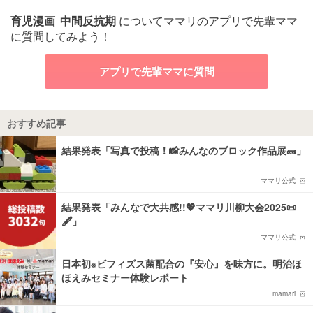
育児漫画
中間反抗期
についてママリのアプリで先輩ママ
に質問してみよう！
アプリで先輩ママに質問
おすすめ記事
結果発表「写真で投稿！📸みんなのブロック作品展🧱」
ママリ公式
結果発表「みんなで大共感!!💖ママリ川柳大会2025📜
🖋️」
ママリ公式
日本初※ビフィズス菌配合の『安心』を味方に。明治ほ
ほえみセミナー体験レポート
mamari