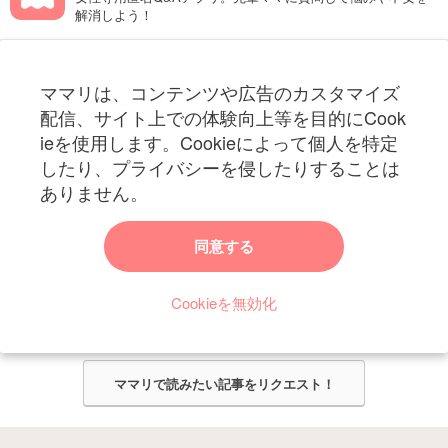
解消しよう！
フォローしてね！ママリ公式アカウント
ママリは、コンテンツや広告のカスタマイズ
妊娠〜子育て中のお役立ち情報を配信中
配信、サイト上での体験向上等を目的にCook
ieを使用します。Cookieによって個人を特定
したり、プライバシーを侵したりすることは
ありません。
ママリからのお知らせ
同意する
今ママリで読みたい記事は何ですか？
Cookieを無効化
ママリ編集部がみなさんのご意見をもとに記事を作成させていただきま
す！
ママリで読みたい記事をリクエスト！