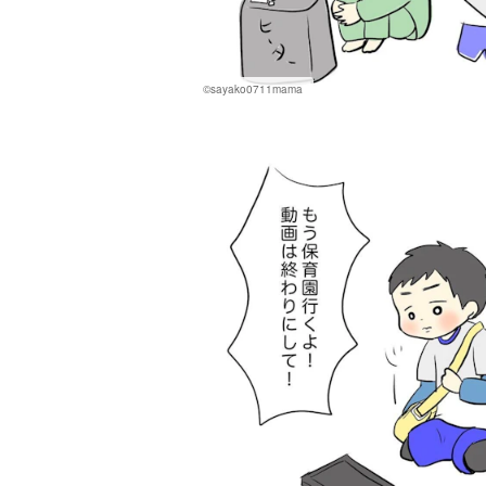
©sayako0711mama