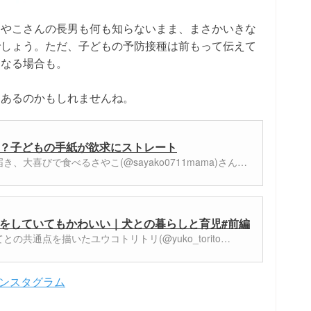
さやこさんの長男も何も知らないまま、まさかいきな
でしょう。ただ、子どもの予防接種は前もって伝えて
になる場合も。
、あるのかもしれませんね。
？子どもの手紙が欲求にストレート
、大喜びで食べるさやこ(@sayako0711mama)さん…
をしていてもかわいい｜犬との暮らしと育児#前編
の共通点を描いたユウコトリトリ(@yuko_torito…
のインスタグラム