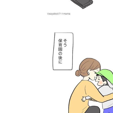
©sayako0711mama