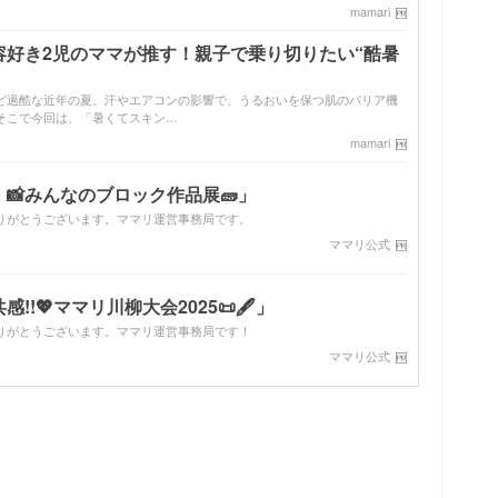
mamari
容好き2児のママが推す！親子で乗り切りたい“酷暑
ど過酷な近年の夏。汗やエアコンの影響で、うるおいを保つ肌のバリア機
そこで今回は、「暑くてスキン…
mamari
📸みんなのブロック作品展🧱」
りがとうございます。ママリ運営事務局です。
ママリ公式
!💖ママリ川柳大会2025📜🖋️」
りがとうございます。ママリ運営事務局です！
ママリ公式