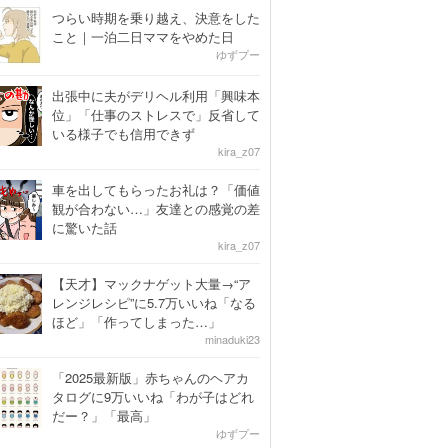
つらい時期を乗り越え、決意をした
こと｜一泊二日ママをやめた日
ゆずプー
出張中に夫がデリヘル利用「興味本
位」「仕事のストレスで」反省して
いる様子でも信用できず
kira_z07
車を出してもらったお礼は？「価値
観が合わない…」友達との感覚の差
に驚いた話
kira_z07
【天才】マックナゲット大量→“ア
レンジレシピ”に5.7万いいね「なる
ほど」「作ってしまった…」
minaduki23
「2025最新版」赤ちゃんのヘアカ
タログに9万いいね「わが子はどれ
だー？」「最高」
ゆずプー