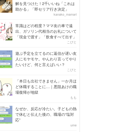
解を見つけた！2千いいね「これは
助かる」「即セリア行き決定」
kanako_mamari
常識はどの程度？ママ友の車で遠
出、ガソリン代相当のお礼について
「現金で渡す」「飲食すべて出す」
こびと
遊ぶ予定を立てるのに返信が遅い友
人にモヤモヤ。やんわり言ってやり
たいけど、何と言えばいい？
こびと
「本日も出社できません」一か月ほ
ど休職することに…｜悪阻あけの職
場復帰が地獄
もも
なぜか、反応が冷たい。子どもの熱
で休むと伝えた後の、職場の“塩対
応”
ume