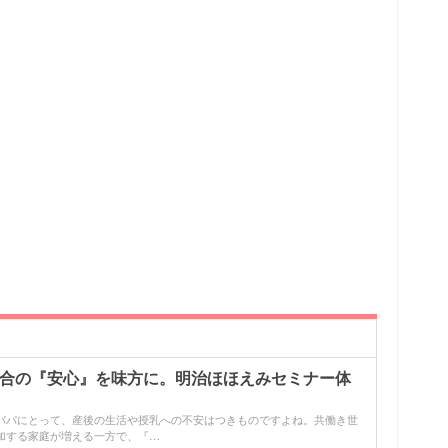
配合の『安心』を味方に。明治ほほえみセミナー体
パパにとって、産後の生活や授乳への不安はつきものですよね。共働き世
加する家庭が増える一方で、『…