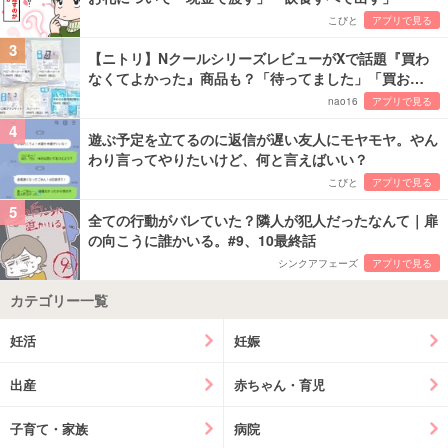
こびと
アプリで見る
3
【ニトリ】NクールシリーズレビューがXで話題『買わ
なくてよかった』商品も？「待ってました」「買お…
nao16
アプリで見る
4
遊ぶ予定を立てるのに返信が遅い友人にモヤモヤ。やん
わり言ってやりたいけど、何と言えばいい？
こびと
アプリで見る
5
全ての行動がバレていた？隣人が犯人だったなんて｜扉
の向こうに誰かいる。#9、10最終話
シンクアフェーズ
アプリで見る
カテゴリー一覧
妊活
妊娠
出産
赤ちゃん・育児
子育て・家族
病院