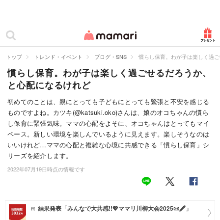
カテゴリー一覧
ママリ
妊活
トップ
トレンド・イベント
ブログ・SNS
慣らし保育。わが子は楽しく過ご
慣らし保育。わが子は楽しく過ごせるだろうか、
妊娠
と心配になるけれど
出産
初めてのことは、親にとっても子どもにとっても緊張と不安を感じる
ものですよね。カツキ(@katsuki.oko)さんは、娘のオコちゃんの慣ら
赤ちゃん・育児
し保育に緊張気味。ママの心配をよそに、オコちゃんはとってもマイ
子育て・家族
ペース。新しい環境を楽しんでいるように見えます。楽しそうなのは
いいけれど…ママの心配と複雑な心境に共感できる「慣らし保育」シ
病院
リーズを紹介します。
2022年07月19日時点の情報です
美容・ファッション
お仕事
結果発表「みんなで大共感!!💖ママリ川柳大会2025📜🖋️」
住まい