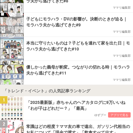
ラ夫から逃げてきた#8
ママリ編集部
子どもにモラハラ・DVの影響が。決断のときが迫る｜
モラハラ夫から逃げてきた#9
ママリ編集部
本当に守りたいものは？子どもを連れて家を出た日｜モ
ラハラ夫から逃げてきた#10
ママリ編集部
優しかった義母が豹変。つながりの切れる時｜モラハラ
夫から逃げてきた#11
ママリ編集部
「トレンド・イベント」の人気記事ランキング
1
「2025最新版」赤ちゃんのヘアカタログに9万いいね
「わが子はどれだー？」「最高」
ゆずプー
アプリで見る
2
常識はどの程度？ママ友の車で遠出、ガソリン代相当の
お礼について「現金で渡す」「飲食すべて出す」