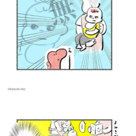
©katsuki.oko