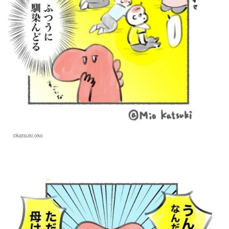
©katsuki.oko