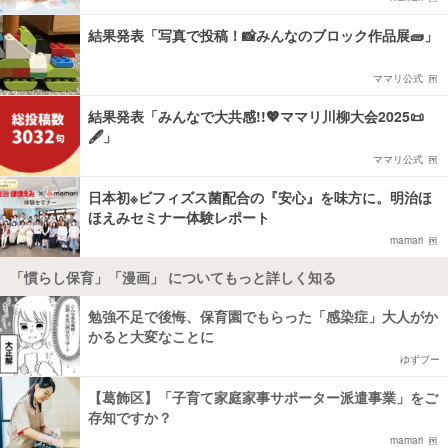
結果発表「写真で投稿！📸みんなのブロック作品展🧱」
ママリ公式
結果発表「みんなで大共感!!💖ママリ川柳大会2025📜
🖋️」
ママリ公式
日本初※ビフィズス菌配合の『安心』を味方に。明治ほ
ほえみセミナー体験レポート
mamari
「慣らし保育」「漫画」 についてもっと詳しく知る
勉強不足で後悔、保育園でもらった「感染症」大人がか
かると大変なことに
ゆずプー
【葛飾区】「子育て家庭家事サポーター派遣事業」をご
存知ですか？
mamari