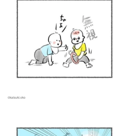
©katsuki.oko