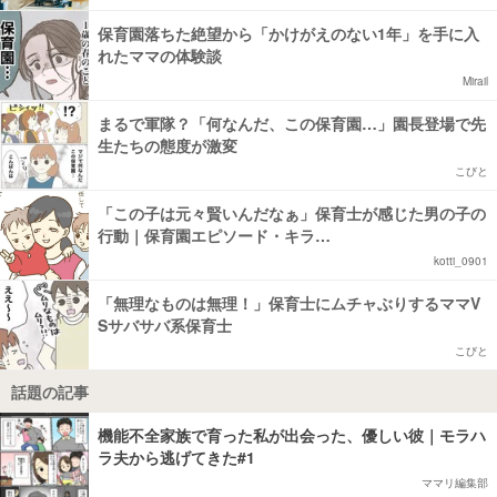
保育園落ちた絶望から「かけがえのない1年」を手に入
れたママの体験談
Mirail
まるで軍隊？「何なんだ、この保育園…」園長登場で先
生たちの態度が激変
こびと
「この子は元々賢いんだなぁ」保育士が感じた男の子の
行動｜保育園エピソード・キラ…
kotti_0901
「無理なものは無理！」保育士にムチャぶりするママV
Sサバサバ系保育士
こびと
話題の記事
機能不全家族で育った私が出会った、優しい彼｜モラハ
ラ夫から逃げてきた#1
ママリ編集部