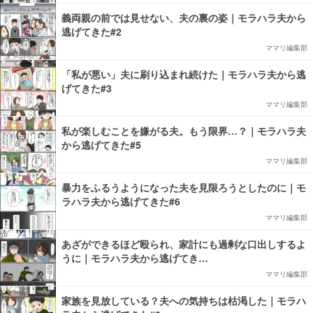
義両親の前では見せない、夫の裏の姿｜モラハラ夫から
逃げてきた#2
ママリ編集部
「私が悪い」夫に刷り込まれ続けた｜モラハラ夫から逃
げてきた#3
ママリ編集部
私が楽しむことを嫌がる夫。もう限界…？｜モラハラ夫
から逃げてきた#5
ママリ編集部
暴力をふるうようになった夫を見限ろうとしたのに｜モ
ラハラ夫から逃げてきた#6
ママリ編集部
あざができるほど殴られ、家計にも過剰な口出しするよ
うに｜モラハラ夫から逃げてき…
ママリ編集部
家族を見放している？夫への気持ちは枯渇した｜モラハ