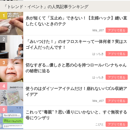
「トレンド・イベント」の人気記事ランキング
1
糸が短くて「玉止め」できない！【主婦ハック】縫い直
したくないときのテク
kira_z07
アプリで見る
2
「みいつけた！」のオフロスキーって一体何者？実はス
ゴイ人だったんです！
はっちき
アプリで見る
3
切なすぎる...優しさと悪の心を持つロールパンナちゃん
の秘密に迫る
はっちき
アプリで見る
4
使うのはダイソーアイテムだけ！崩れないパズル収納ア
イデア
kira_z07
アプリで見る
5
これって“毒親”？思い通りにいかないと、すぐ無視する
母にウンザリ
こびと
アプリで見る