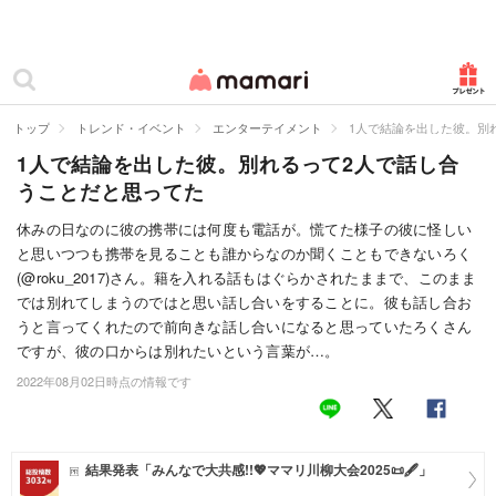
カテゴリー一覧
ママリ
妊活
トップ
トレンド・イベント
エンターテイメント
1人で結論を出した彼。別
1人で結論を出した彼。別れるって2人で話し合
妊娠
うことだと思ってた
出産
休みの日なのに彼の携帯には何度も電話が。慌てた様子の彼に怪しい
と思いつつも携帯を見ることも誰からなのか聞くこともできないろく
赤ちゃん・育児
(@roku_2017)さん。籍を入れる話もはぐらかされたままで、このまま
子育て・家族
では別れてしまうのではと思い話し合いをすることに。彼も話し合お
うと言ってくれたので前向きな話し合いになると思っていたろくさん
病院
ですが、彼の口からは別れたいという言葉が…。
2022年08月02日時点の情報です
美容・ファッション
お仕事
結果発表「みんなで大共感!!💖ママリ川柳大会2025📜🖋️」
住まい