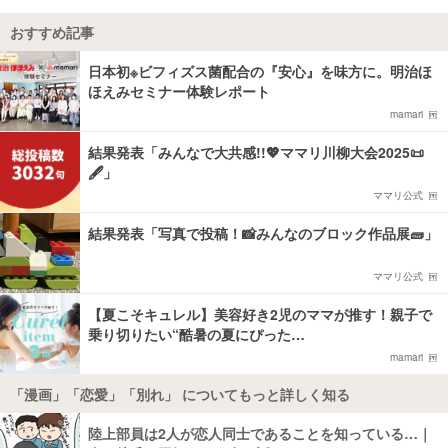
おすすめ記事
日本初※ビフィズス菌配合の『安心』を味方に。明治ほ
ほえみセミナー体験レポート
mamari
結果発表「みんなで大共感!!💖ママリ川柳大会2025📜
🖋️」
ママリ公式
結果発表「写真で投稿！📸みんなのブロック作品展🧱」
ママリ公式
【夏こそキュレル】美容好き2児のママが推す！親子で
乗り切りたい“酷暑の夏にぴった…
mamari
「漫画」「恋愛」「別れ」 についてもっと詳しく知る
陸上部員は2人が恋人同士であることを知っている…｜