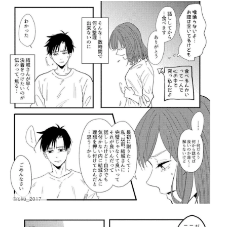
©roku_2017