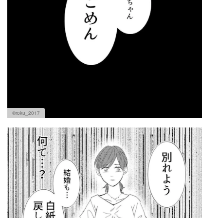
©roku_2017