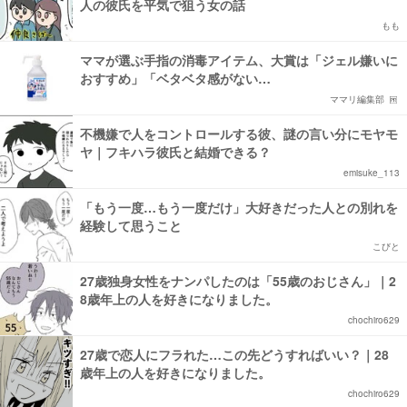
人の彼氏を平気で狙う女の話
もも
ママが選ぶ手指の消毒アイテム、大賞は「ジェル嫌いに
おすすめ」「ベタベタ感がない…
ママリ編集部
不機嫌で人をコントロールする彼、謎の言い分にモヤモ
ヤ｜フキハラ彼氏と結婚できる？
emisuke_113
「もう一度…もう一度だけ」大好きだった人との別れを
経験して思うこと
こびと
27歳独身女性をナンパしたのは「55歳のおじさん」｜2
8歳年上の人を好きになりました。
chochiro629
27歳で恋人にフラれた…この先どうすればいい？｜28
歳年上の人を好きになりました。
chochiro629