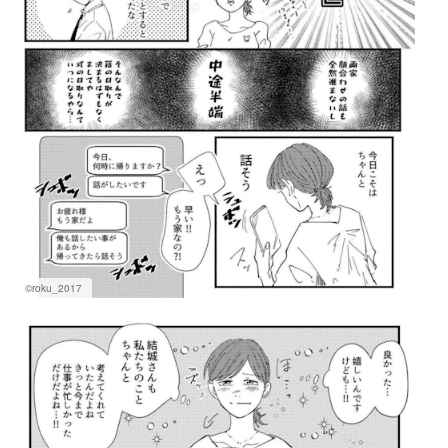
©roku_2017