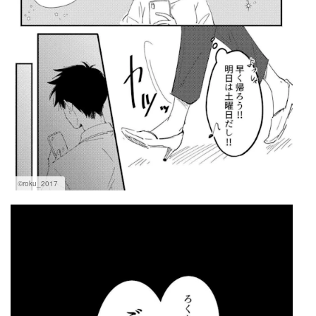
©roku_2017