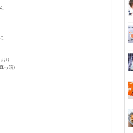
ん
に
ており
真っ暗)