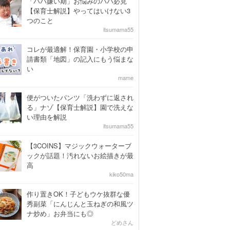
「パパ嫌い期」お悩みのパパ必見
【保育士解説】やってはいけない3
つのこと
itsumama55
コレが最適解！保育園・小学校の申
請書類「地図」の記入にもう悩まな
い
mame
便がついたパンツ「洗わずに返され
る」ナゾ【保育士解説】園で洗えな
い理由を解説
itsumama55
【3COINS】マジックウォーターブ
ックが話題！汚れないお絵描きが最
高
kiko50ma
作り置きOK！子どもウケ抜群な優
秀副菜「にんじんと玉ねぎの和風ツ
ナ炒め」お弁当にも◎
どめさん