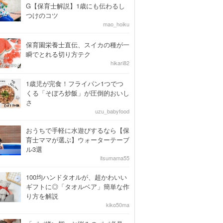
G【保育士解説】1歳にも伝わるし
つけのコツ
mao_hoiku
保育園栄養士直伝、スイカの種が一
瞬でとれる切り方テク
hikari82
1歳児が完食！フライパン1つでつ
くる「そぼろ炒飯」が圧倒的おいし
さ
uzu_babyfood
おうちで手軽に水遊びするなら【保
育士ママが選ぶ】ウォーターテーブ
ル3選
itsumama55
100均ハンドタオルが、超かわいい
ギフトに◎「タオルベア」簡単な作
り方を解説
kiko50ma