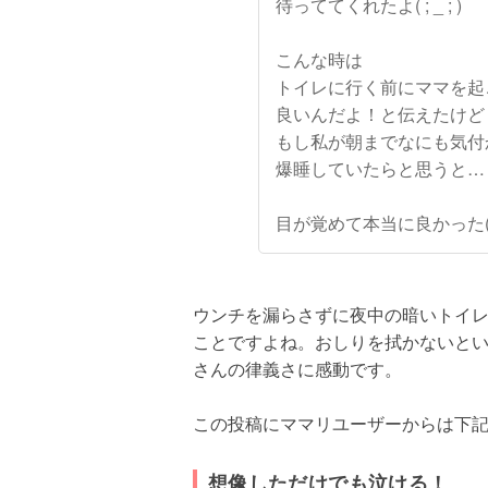
待っててくれたよ( ; _ ; )
こんな時は
トイレに行く前にママを起
良いんだよ！と伝えたけど
もし私が朝までなにも気付
爆睡していたらと思うと…
目が覚めて本当に良かった( ; _
ウンチを漏らさずに夜中の暗いトイレ
ことですよね。おしりを拭かないと
さんの律義さに感動です。
この投稿にママリユーザーからは下
想像しただけでも泣ける！