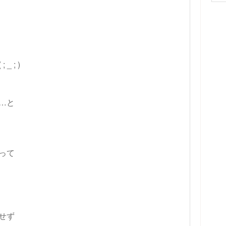
 ; )
…と
って
せず