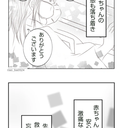
©ao_ba0524