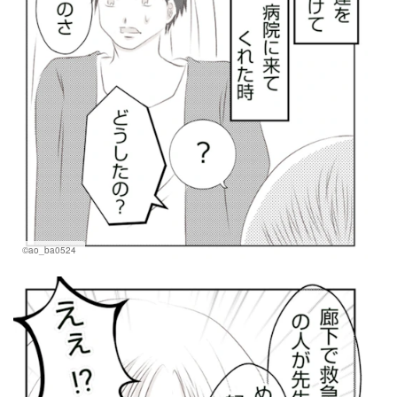
©ao_ba0524