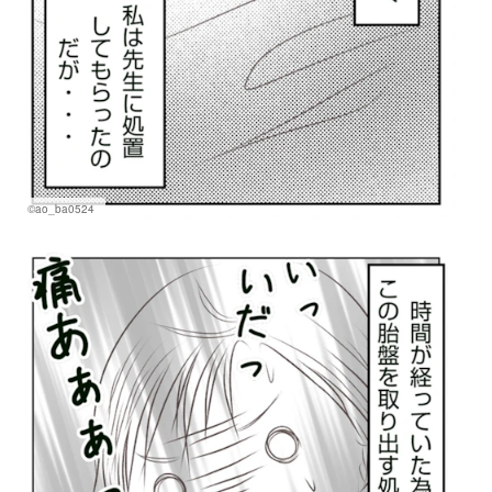
©ao_ba0524