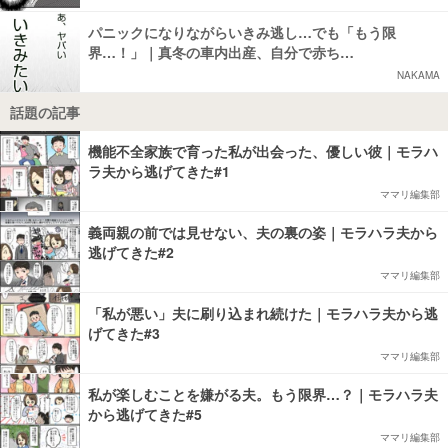
パニックになりながらいきみ逃し…でも「もう限
界…！」｜真冬の車内出産、自分で赤ち…
NAKAMA
話題の記事
機能不全家族で育った私が出会った、優しい彼｜モラハ
ラ夫から逃げてきた#1
ママリ編集部
義両親の前では見せない、夫の裏の姿｜モラハラ夫から
逃げてきた#2
ママリ編集部
「私が悪い」夫に刷り込まれ続けた｜モラハラ夫から逃
げてきた#3
ママリ編集部
私が楽しむことを嫌がる夫。もう限界…？｜モラハラ夫
から逃げてきた#5
ママリ編集部