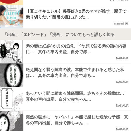
【夏こそキュレル】美容好き2児のママが推す！親子で
乗り切りたい“酷暑の夏にぴった…
mamari
「出産」「エピソード」「漫画」 についてもっと詳しく知る
弟の妻は妊娠8か月の妊婦。ドヤ顔で語る弟の話の内容
に…｜真冬の車内出産、自分で赤…
NAKAMA
絶え間なく襲う陣痛の波。本能で生まれると感じた私
は…｜真冬の車内出産、自分で赤ち…
NAKAMA
あっという間に縮まる陣痛間隔。赤ちゃんの胎動は…｜
真冬の車内出産、自分で赤ちゃん…
NAKAMA
突然の破水に「ヤバい！」本能で感じた危険な予感｜真
冬の車内出産、自分で赤ちゃん…
NAKAMA