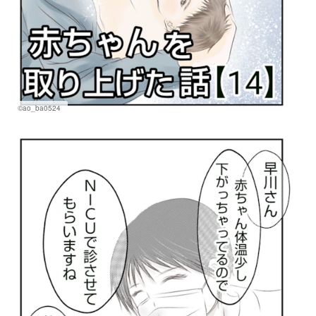
©ao_ba0524