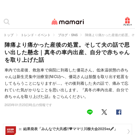
カテゴリー一覧
ママリ
妊活
トップ
トレンド・イベント
ブログ・SNS
陣痛より痛かった産後の処置。そ
陣痛より痛かった産後の処置。そして夫の話で思
妊娠
い出した懸念｜真冬の車内出産、自分で赤ちゃん
出産
を取り上げた話
赤ちゃん・育児
車内で出産後、救急車で病院に到着した優花さん。低体温状態の赤ち
ゃんは新生児集中治療室(NICU)へ、優花さんは胎盤を取り出す処置を
子育て・家族
してもらうことになりますが…。その後到着した夫の話で、痛みで忘
れていた気がかりなことを思い出します。『真冬の車内出産、自分で
病院
赤ちゃんを取り上げた話』をごらんください。
2023年01月23日時点の情報です
美容・ファッション
お仕事
結果発表「みんなで大共感!!💖ママリ川柳大会2025📜🖋️」
住まい