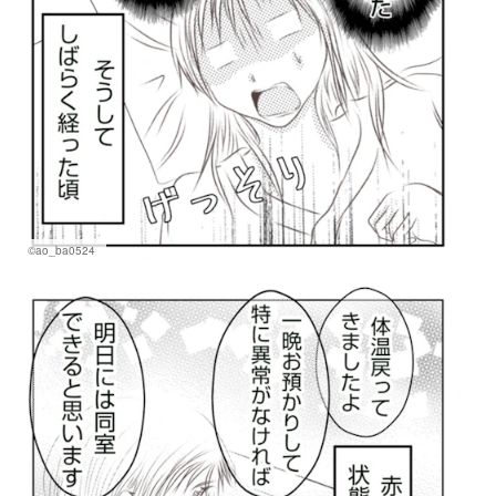
©ao_ba0524