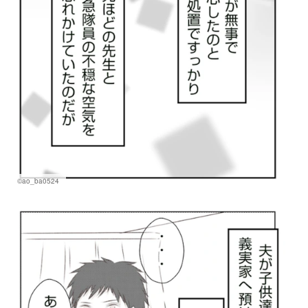
©ao_ba0524