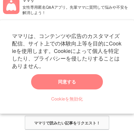
ママリ
女性専用匿名Q&Aアプリ。先輩ママに質問して悩みや不安を
解消しよう！
フォローしてね！ママリ公式アカウント
ママリは、コンテンツや広告のカスタマイズ
妊娠〜子育て中のお役立ち情報を配信中
配信、サイト上での体験向上等を目的にCook
ieを使用します。Cookieによって個人を特定
したり、プライバシーを侵したりすることは
ありません。
ママリからのお知らせ
同意する
今ママリで読みたい記事は何ですか？
Cookieを無効化
ママリ編集部がみなさんのご意見をもとに記事を作成させていただきま
す！
ママリで読みたい記事をリクエスト！