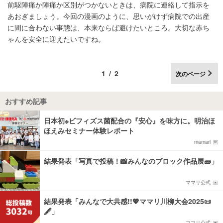
前駆陣痛か陣痛か区別がつかないときは、病院に連絡して指示を
あおぎましょう。今回の漫画のように、思いがけず病院での出産
に間に合わない事態は、本来ならば避けたいところ。大切な赤ち
ゃんを安全に迎えたいですね。
1/2
次のページ
おすすめ記事
日本初※ビフィズス菌配合の『安心』を味方に。明治ほ
ほえみセミナー体験レポート
mamari
結果発表「写真で投稿！📸みんなのブロック作品展🧱」
ママリ公式
結果発表「みんなで大共感!!💖ママリ川柳大会2025📜
🖋️」
ママリ公式