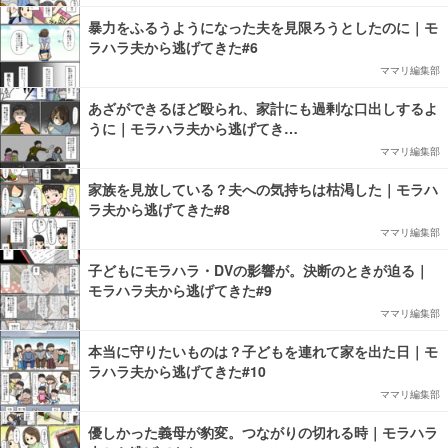
暴力をふるうようになった夫を見限ろうとしたのに｜モ
ラハラ夫から逃げてきた#6
ママリ編集部
あざができるほど殴られ、家計にも過剰な口出しするよ
うに｜モラハラ夫から逃げてき…
ママリ編集部
家族を見放している？夫への気持ちは枯渇した｜モラハ
ラ夫から逃げてきた#8
ママリ編集部
子どもにモラハラ・DVの影響が。決断のときが迫る｜
モラハラ夫から逃げてきた#9
ママリ編集部
本当に守りたいものは？子どもを連れて家を出た日｜モ
ラハラ夫から逃げてきた#10
ママリ編集部
優しかった義母が豹変。つながりの切れる時｜モラハラ