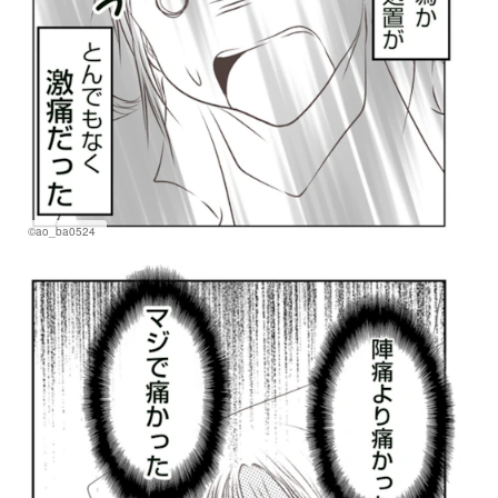
©ao_ba0524