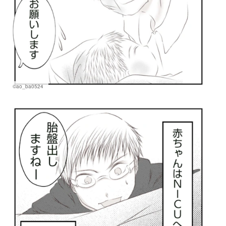
©ao_ba0524