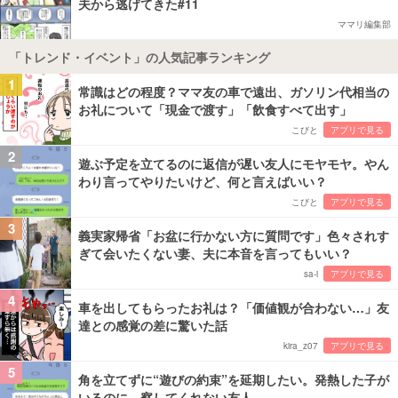
夫から逃げてきた#11
ママリ編集部
「トレンド・イベント」の人気記事ランキング
1
常識はどの程度？ママ友の車で遠出、ガソリン代相当の
お礼について「現金で渡す」「飲食すべて出す」
こびと
アプリで見る
2
遊ぶ予定を立てるのに返信が遅い友人にモヤモヤ。やん
わり言ってやりたいけど、何と言えばいい？
こびと
アプリで見る
3
義実家帰省「お盆に行かない方に質問です」色々されす
ぎて会いたくない妻、夫に本音を言ってもいい？
sa-i
アプリで見る
4
車を出してもらったお礼は？「価値観が合わない…」友
達との感覚の差に驚いた話
kira_z07
アプリで見る
5
角を立てずに“遊びの約束”を延期したい。発熱した子が
いるのに、察してくれない友人