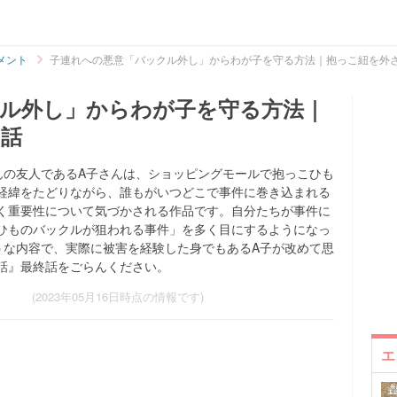
メント
子連れへの悪意「バックル外し」からわが子を守る方法｜抱っこ紐を外
ル外し」からわが子を守る方法｜
た話
ui)さんの友人であるA子さんは、ショッピングモールで抱っこひも
経緯をたどりながら、誰もがいつどこで事件に巻き込まれる
く重要性について気づかされる作品です。自分たちが事件に
ひものバックルが狙われる事件」を多く目にするようになっ
うな内容で、実際に被害を経験した身でもあるA子が改めて思
話』最終話をごらんください。
(2023年05月16日時点の情報です)
エ