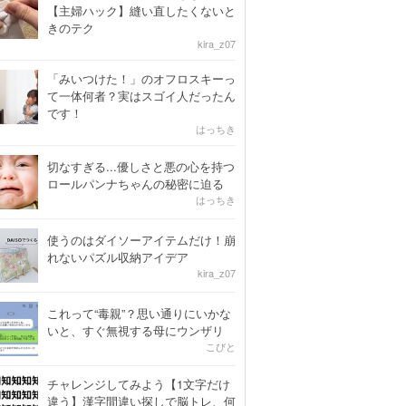
【主婦ハック】縫い直したくないと
きのテク
kira_z07
「みいつけた！」のオフロスキーっ
て一体何者？実はスゴイ人だったん
です！
はっちき
切なすぎる...優しさと悪の心を持つ
ロールパンナちゃんの秘密に迫る
はっちき
使うのはダイソーアイテムだけ！崩
れないパズル収納アイデア
kira_z07
これって“毒親”？思い通りにいかな
いと、すぐ無視する母にウンザリ
こびと
チャレンジしてみよう【1文字だけ
違う】漢字間違い探しで脳トレ、何