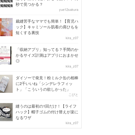
秒で見つかる？
yue12sakura
裁縫苦手なママでも簡単！【育児ハ
ック】キャミソール肌着の肩ひもを
短くする裏技
kira_z07
「収納アプリ」知ってる？手間のか
かるサイズ計測はアプリにおまかせ
◎
kira_z07
ダイソーで発見！粉ミルク缶の相棒
に2千いいね「シンデレラフィッ
ト」「こういうの欲しかった」
こびと
縫うのは最初の1回だけ！【ライフ
ハック】帽子ゴムの付け替えが楽に
なるワザ
kira_z07