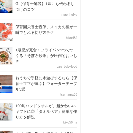
G【保育士解説】1歳にも伝わるし
つけのコツ
mao_hoiku
保育園栄養士直伝、スイカの種が一
瞬でとれる切り方テク
hikari82
1歳児が完食！フライパン1つでつ
くる「そぼろ炒飯」が圧倒的おいし
さ
uzu_babyfood
おうちで手軽に水遊びするなら【保
育士ママが選ぶ】ウォーターテーブ
ル3選
itsumama55
100均ハンドタオルが、超かわいい
ギフトに◎「タオルベア」簡単な作
り方を解説
kiko50ma