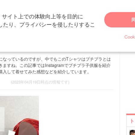
、サイト上での体験向上等を目的に
ース・話題
税込759円安すぎ！【しまむら】スケーター風Tシャツが度肝を抜か
を特定したり、プライバシーを侵したりするこ
しまむら】スケーター風Tシャツが度
Coo
になっているのですが、中でもこのTシャツはプチプラとは
すね。この記事ではInstagramでプチプラ子供服を紹介
a)が実際購入して着せてみた感想などを紹介しています。
(2023年04月19日時点の情報です)
ト