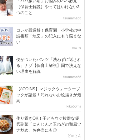
「パパ嫌い期」お悩みのパパ必見
【保育士解説】やってはいけない3
つのこと
itsumama55
コレが最適解！保育園・小学校の申
請書類「地図」の記入にもう悩まな
い
mame
便がついたパンツ「洗わずに返され
る」ナゾ【保育士解説】園で洗えな
い理由を解説
itsumama55
【3COINS】マジックウォーターブ
ックが話題！汚れないお絵描きが最
高
kiko50ma
作り置きOK！子どもウケ抜群な優
秀副菜「にんじんと玉ねぎの和風ツ
ナ炒め」お弁当にも◎
どめさん