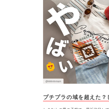
@riririnrinmam
プチプラの域を超えた？