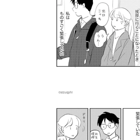
©sizuqphi