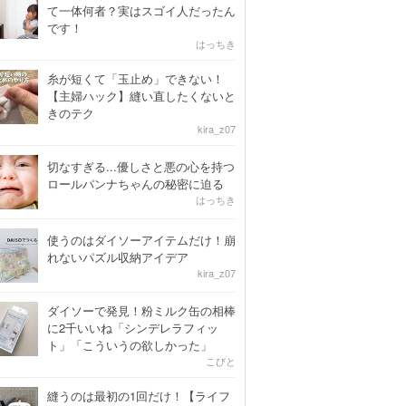
て一体何者？実はスゴイ人だったん
です！
はっちき
糸が短くて「玉止め」できない！
【主婦ハック】縫い直したくないと
きのテク
kira_z07
切なすぎる...優しさと悪の心を持つ
ロールパンナちゃんの秘密に迫る
はっちき
使うのはダイソーアイテムだけ！崩
れないパズル収納アイデア
kira_z07
ダイソーで発見！粉ミルク缶の相棒
に2千いいね「シンデレラフィッ
ト」「こういうの欲しかった」
こびと
縫うのは最初の1回だけ！【ライフ