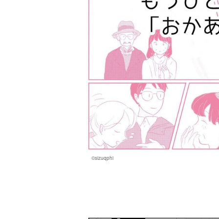
©sizuqphi