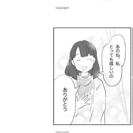
©sizuqphi
©sizuqphi