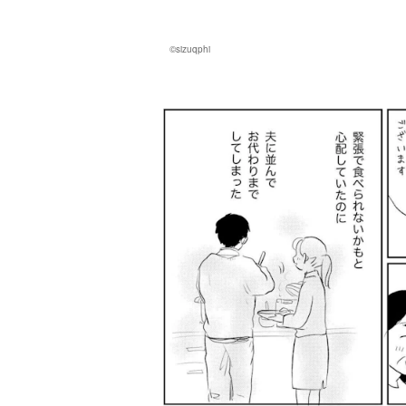
©sizuqphi