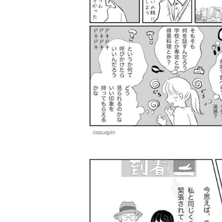
©sizuqphi