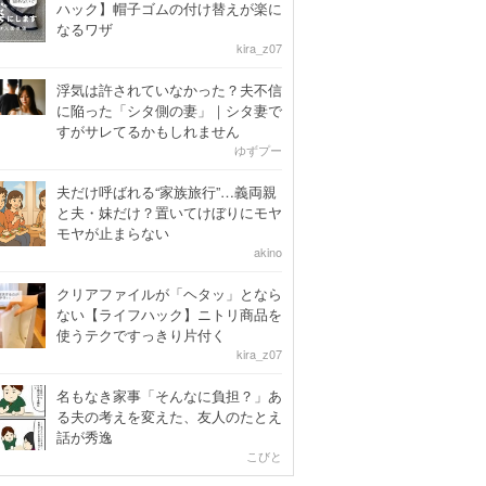
ハック】帽子ゴムの付け替えが楽に
なるワザ
kira_z07
浮気は許されていなかった？夫不信
に陥った「シタ側の妻」｜シタ妻で
すがサレてるかもしれません
ゆずプー
夫だけ呼ばれる“家族旅行”…義両親
と夫・妹だけ？置いてけぼりにモヤ
モヤが止まらない
akino
クリアファイルが「ヘタッ」となら
ない【ライフハック】ニトリ商品を
使うテクですっきり片付く
kira_z07
名もなき家事「そんなに負担？」あ
る夫の考えを変えた、友人のたとえ
話が秀逸
こびと