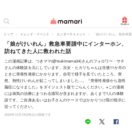
カテゴリー一覧
ママリ
妊活
トップ
トレンド・イベント
エンターテイメント
「娘がけいれん」救急車要
「娘がけいれん」救急車要請中にインターホン、
妊娠
訪ねてきた人に救われた話
出産
この漫画記事は、つきママ(@tsukimama34)さんのフォロワー・サチ
さんの体験談を元にしています。次女・ヒカリちゃんは生後11か月の
赤ちゃん・育児
ときに突発性発疹にかかります。自宅で様子を見ていたところ、突
子育て・家族
然、熱性けいれんが起こってしまいました…。『突発性発疹から急性
脳症になりました』をダイジェスト版でごらんください。※この漫画
病院
には病気の治療にまつわる描写が含まれますが、あくまで1人の体験
談です。ご自身あるいはお子さんのケースではかかりつけ医の指示に
美容・ファッション
従ってください。
2023年10月19日時点の情報です
お仕事
住まい