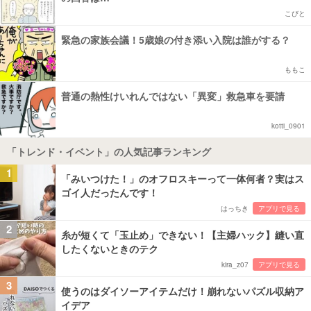
こびと
緊急の家族会議！5歳娘の付き添い入院は誰がする？
ももこ
普通の熱性けいれんではない「異変」救急車を要請
kotti_0901
「トレンド・イベント」の人気記事ランキング
1
「みいつけた！」のオフロスキーって一体何者？実はス
ゴイ人だったんです！
はっちき
アプリで見る
2
糸が短くて「玉止め」できない！【主婦ハック】縫い直
したくないときのテク
kira_z07
アプリで見る
3
使うのはダイソーアイテムだけ！崩れないパズル収納ア
イデア