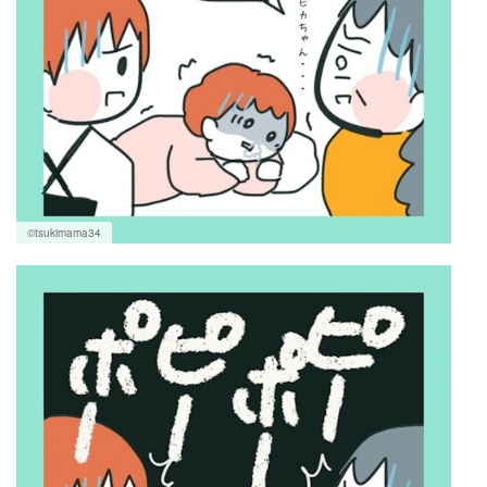
©tsukimama34