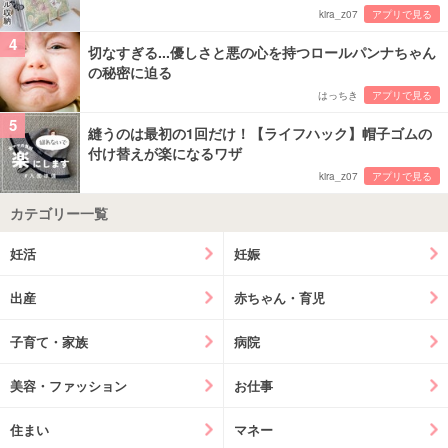
kira_z07
アプリで見る
4
切なすぎる...優しさと悪の心を持つロールパンナちゃん
の秘密に迫る
はっちき
アプリで見る
5
縫うのは最初の1回だけ！【ライフハック】帽子ゴムの
付け替えが楽になるワザ
kira_z07
アプリで見る
カテゴリー一覧
妊活
妊娠
出産
赤ちゃん・育児
子育て・家族
病院
美容・ファッション
お仕事
住まい
マネー