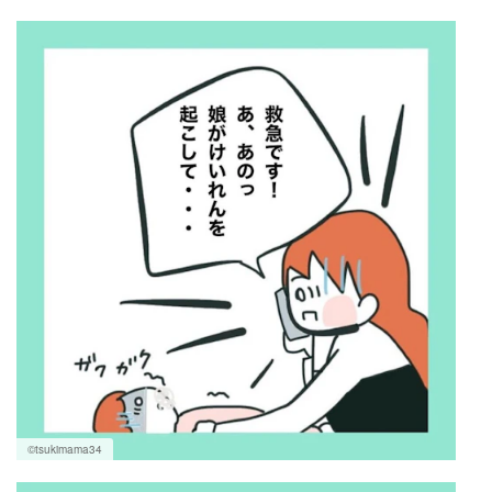
©tsukimama34