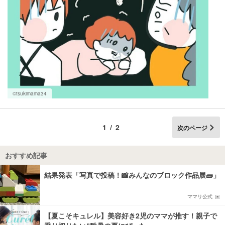
©tsukimama34
1/2
次のページ
おすすめ記事
結果発表「写真で投稿！📸みんなのブロック作品展🧱」
ママリ公式
【夏こそキュレル】美容好き2児のママが推す！親子で