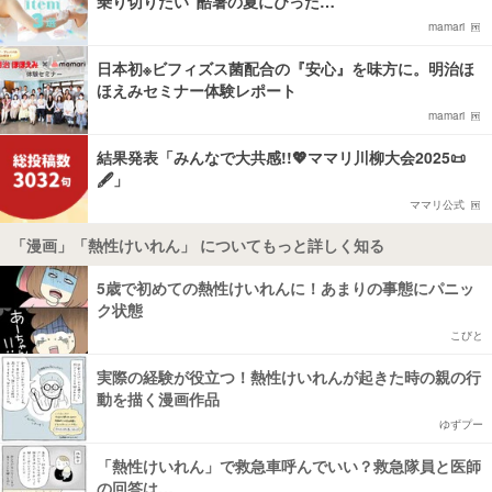
乗り切りたい“酷暑の夏にぴった…
mamari
日本初※ビフィズス菌配合の『安心』を味方に。明治ほ
ほえみセミナー体験レポート
mamari
結果発表「みんなで大共感!!💖ママリ川柳大会2025📜
🖋️」
ママリ公式
「漫画」「熱性けいれん」 についてもっと詳しく知る
5歳で初めての熱性けいれんに！あまりの事態にパニッ
ク状態
こびと
実際の経験が役立つ！熱性けいれんが起きた時の親の行
動を描く漫画作品
ゆずプー
「熱性けいれん」で救急車呼んでいい？救急隊員と医師
の回答は…