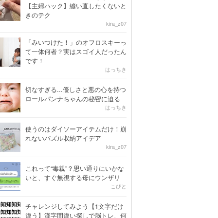
【主婦ハック】縫い直したくないと
きのテク
kira_z07
「みいつけた！」のオフロスキーっ
て一体何者？実はスゴイ人だったん
です！
はっちき
切なすぎる...優しさと悪の心を持つ
ロールパンナちゃんの秘密に迫る
はっちき
使うのはダイソーアイテムだけ！崩
れないパズル収納アイデア
kira_z07
これって“毒親”？思い通りにいかな
いと、すぐ無視する母にウンザリ
こびと
チャレンジしてみよう【1文字だけ
違う】漢字間違い探しで脳トレ、何