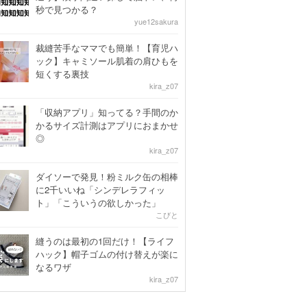
秒で見つかる？
yue12sakura
裁縫苦手なママでも簡単！【育児ハ
ック】キャミソール肌着の肩ひもを
短くする裏技
kira_z07
「収納アプリ」知ってる？手間のか
かるサイズ計測はアプリにおまかせ
◎
kira_z07
ダイソーで発見！粉ミルク缶の相棒
に2千いいね「シンデレラフィッ
ト」「こういうの欲しかった」
こびと
縫うのは最初の1回だけ！【ライフ
ハック】帽子ゴムの付け替えが楽に
なるワザ
kira_z07