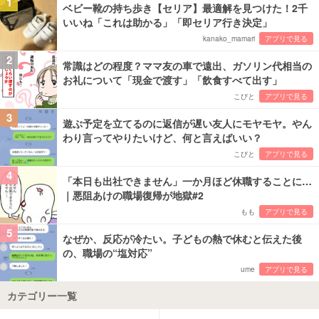
1
ベビー靴の持ち歩き【セリア】最適解を見つけた！2千
いいね「これは助かる」「即セリア行き決定」
kanako_mamari
アプリで見る
2
常識はどの程度？ママ友の車で遠出、ガソリン代相当の
お礼について「現金で渡す」「飲食すべて出す」
こびと
アプリで見る
3
遊ぶ予定を立てるのに返信が遅い友人にモヤモヤ。やん
わり言ってやりたいけど、何と言えばいい？
こびと
アプリで見る
4
「本日も出社できません」一か月ほど休職することに…
｜悪阻あけの職場復帰が地獄#2
もも
アプリで見る
5
なぜか、反応が冷たい。子どもの熱で休むと伝えた後
の、職場の“塩対応”
ume
アプリで見る
カテゴリー一覧