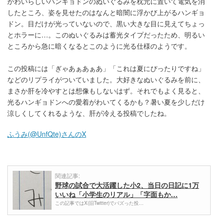
かわいらしいハンギョドンのぬいぐるみを枕元に置いて電気を消
したところ、姿を見せたのはなんと暗闇に浮かび上がるハンギョ
ドン。目だけが光っていないので、黒い大きな目に見えてちょっ
とホラーに…。このぬいぐるみは蓄光タイプだったため、明るい
ところから急に暗くなるとこのように光る仕様のようです。
この投稿には「ぎゃあぁあぁあ」「これは夏にぴったりですね」
などのリプライがついていました。大好きなぬいぐるみを前に、
まさか肝を冷やすとは想像もしないはず。それでもよく見ると、
光るハンギョドンへの愛着がわいてくるかも？暑い夏を少しだけ
涼しくしてくれるような、肝が冷える投稿でしたね。
ふうみ(@UnfQte)さんのX
関連記事:
野球の試合で大活躍した小2、当日の日記に1万
いいね「小学生のリアル」「字面もか…
この記事ではX(旧Twitter)でバズった投…