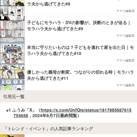
ラ夫から逃げてきた#8
ママリ編集部
子どもにモラハラ・DVの影響が。決断のときが迫る｜
モラハラ夫から逃げてきた#9
ママリ編集部
本当に守りたいものは？子どもを連れて家を出た日｜モ
ラハラ夫から逃げてきた#10
ママリ編集部
優しかった義母が豹変。つながりの切れる時｜モラハラ
夫から逃げてきた#11
ママリ編集部
引用元一覧
※1 ふうみ「X」（
https://x.com/UnfQte/status/1817885687615
754658
，2024年8月7日最終閲覧）
「トレンド・イベント」の人気記事ランキング