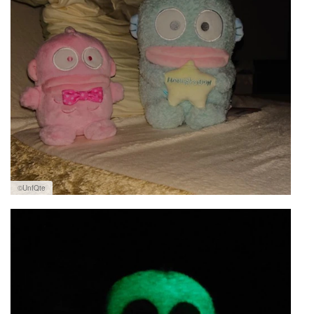
©︎UnfQte