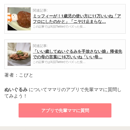
関連記事:
ミッフィーが！1歳児の使い方に11万いいね「ア
フロにしたのかと」「ニヤけ止まらな…
この記事ではX(旧Twitter)でバズった投…
関連記事:
「いい歳してぬいぐるみを手放さない娘」帰省先
での母の言葉に16万いいね「いい母…
この記事ではX(旧Twitter)でバズった投…
著者：こびと
ぬいぐるみ
についてママリのアプリで先輩ママに質問し
てみよう！
アプリで先輩ママに質問