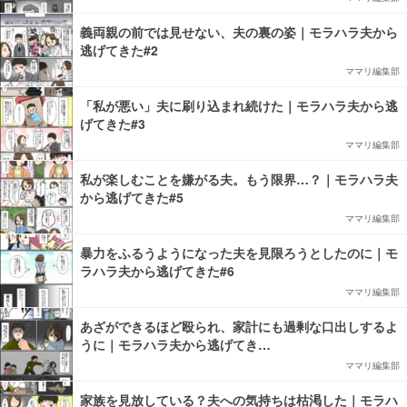
義両親の前では見せない、夫の裏の姿｜モラハラ夫から
逃げてきた#2
ママリ編集部
「私が悪い」夫に刷り込まれ続けた｜モラハラ夫から逃
げてきた#3
ママリ編集部
私が楽しむことを嫌がる夫。もう限界…？｜モラハラ夫
から逃げてきた#5
ママリ編集部
暴力をふるうようになった夫を見限ろうとしたのに｜モ
ラハラ夫から逃げてきた#6
ママリ編集部
あざができるほど殴られ、家計にも過剰な口出しするよ
うに｜モラハラ夫から逃げてき…
ママリ編集部
家族を見放している？夫への気持ちは枯渇した｜モラハ