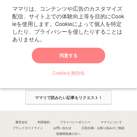
ママリは、コンテンツや広告のカスタマイズ
妊娠〜子育て中のお役立ち情報を配信中
配信、サイト上での体験向上等を目的にCook
ieを使用します。Cookieによって個人を特定
したり、プライバシーを侵したりすることは
ありません。
ママリからのお知らせ
同意する
今ママリで読みたい記事は何ですか？
Cookieを無効化
ママリ編集部がみなさんのご意見をもとに記事を作成させていただきま
す！
ママリで読みたい記事をリクエスト！
運営会社
利用規約
プライバシーポリシー
ママリについて
ブランドガイドライン
お問い合わせ
広告出稿・お取り組みのご相談
医療関係者の方へ