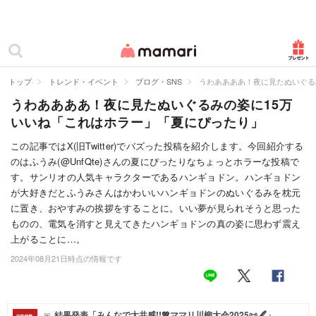
カテゴリー一覧
ママリ
妊活
トップ
トレンド・イベント
ブログ・SNS
うわああああ！夜に見たぬいぐる
うわああああ！夜に見たぬいぐるみの姿に15万
妊娠
いいね「これはホラー」「夏にぴったり」
出産
この記事ではX(旧Twitter)でバズった投稿を紹介します。今回紹介する
のはふうみ(@UnfQte)さんの夏にぴったりなちょっとホラーな投稿で
赤ちゃん・育児
す。サンリオの人気キャラクターであるハンギョドン。ハンギョドン
子育て・家族
が大好きだとふうみさんはかわいいハンギョドンのぬいぐるみを枕元
に置き、おやすみの挨拶をすることに。いい夢が見られそうと思った
病院
ものの、電気を消すと見えてきたハンギョドンの真の姿に思わず震え
上がることに…。
美容・ファッション
2024年08月21日時点の情報です
お仕事
住まい
結果発表「みんなで大共感!!💖ママリ川柳大会2025📜🖋️」