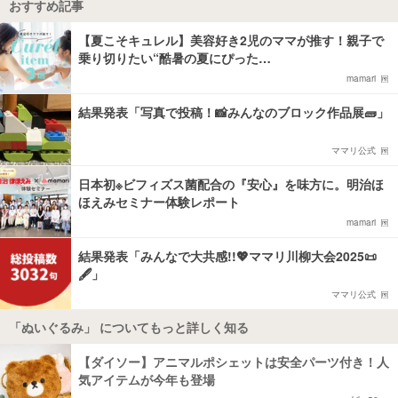
おすすめ記事
【夏こそキュレル】美容好き2児のママが推す！親子で
乗り切りたい“酷暑の夏にぴった…
mamari
結果発表「写真で投稿！📸みんなのブロック作品展🧱」
ママリ公式
日本初※ビフィズス菌配合の『安心』を味方に。明治ほ
ほえみセミナー体験レポート
mamari
結果発表「みんなで大共感!!💖ママリ川柳大会2025📜
🖋️」
ママリ公式
「ぬいぐるみ」 についてもっと詳しく知る
【ダイソー】アニマルポシェットは安全パーツ付き！人
気アイテムが今年も登場