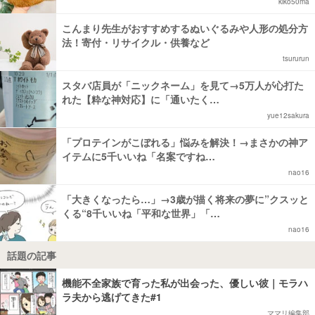
kiko50ma
こんまり先生がおすすめするぬいぐるみや人形の処分方
法！寄付・リサイクル・供養など
tsururun
スタバ店員が「ニックネーム」を見て→5万人が心打た
れた【粋な神対応】に「通いたく…
yue12sakura
「プロテインがこぼれる」悩みを解決！→まさかの神ア
イテムに5千いいね「名案ですね…
nao16
「大きくなったら…」→3歳が描く将来の夢に”クスッと
くる“8千いいね「平和な世界」「…
nao16
話題の記事
機能不全家族で育った私が出会った、優しい彼｜モラハ
ラ夫から逃げてきた#1
ママリ編集部