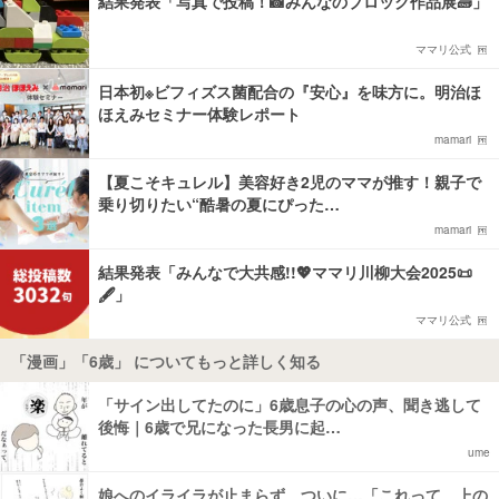
結果発表「写真で投稿！📸みんなのブロック作品展🧱」
ママリ公式
日本初※ビフィズス菌配合の『安心』を味方に。明治ほ
ほえみセミナー体験レポート
mamari
【夏こそキュレル】美容好き2児のママが推す！親子で
乗り切りたい“酷暑の夏にぴった…
mamari
結果発表「みんなで大共感!!💖ママリ川柳大会2025📜
🖋️」
ママリ公式
「漫画」「6歳」 についてもっと詳しく知る
「サイン出してたのに」6歳息子の心の声、聞き逃して
後悔｜6歳で兄になった長男に起…
ume
娘へのイライラが止まらず、ついに…「これって、上の