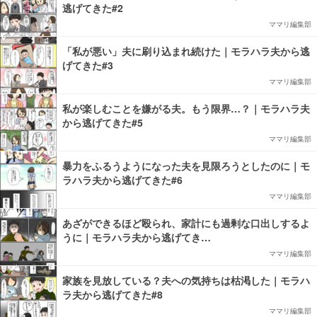
逃げてきた#2
ママリ編集部
「私が悪い」夫に刷り込まれ続けた｜モラハラ夫から逃
げてきた#3
ママリ編集部
私が楽しむことを嫌がる夫。もう限界…？｜モラハラ夫
から逃げてきた#5
ママリ編集部
暴力をふるうようになった夫を見限ろうとしたのに｜モ
ラハラ夫から逃げてきた#6
ママリ編集部
あざができるほど殴られ、家計にも過剰な口出しするよ
うに｜モラハラ夫から逃げてき…
ママリ編集部
家族を見放している？夫への気持ちは枯渇した｜モラハ
ラ夫から逃げてきた#8
ママリ編集部