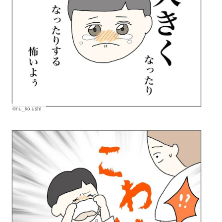
©nu_ko.ushi