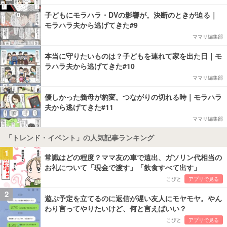
子どもにモラハラ・DVの影響が。決断のときが迫る｜
モラハラ夫から逃げてきた#9
ママリ編集部
本当に守りたいものは？子どもを連れて家を出た日｜モ
ラハラ夫から逃げてきた#10
ママリ編集部
優しかった義母が豹変。つながりの切れる時｜モラハラ
夫から逃げてきた#11
ママリ編集部
「トレンド・イベント」の人気記事ランキング
1
常識はどの程度？ママ友の車で遠出、ガソリン代相当の
お礼について「現金で渡す」「飲食すべて出す」
こびと
アプリで見る
2
遊ぶ予定を立てるのに返信が遅い友人にモヤモヤ。やん
わり言ってやりたいけど、何と言えばいい？
こびと
アプリで見る