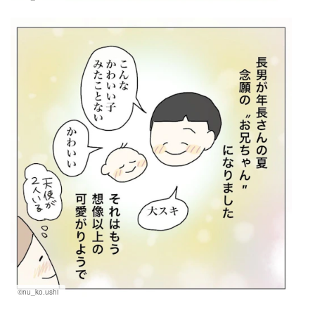
©nu_ko.ushi