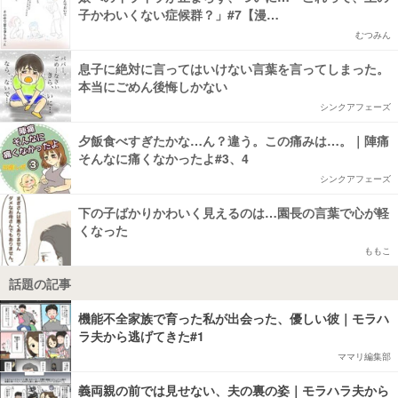
子かわいくない症候群？」#7【漫…
むつみん
息子に絶対に言ってはいけない言葉を言ってしまった。
本当にごめん後悔しかない
シンクアフェーズ
夕飯食べすぎたかな…ん？違う。この痛みは…。｜陣痛
そんなに痛くなかったよ#3、4
シンクアフェーズ
下の子ばかりかわいく見えるのは…園長の言葉で心が軽
くなった
ももこ
話題の記事
機能不全家族で育った私が出会った、優しい彼｜モラハ
ラ夫から逃げてきた#1
ママリ編集部
義両親の前では見せない、夫の裏の姿｜モラハラ夫から