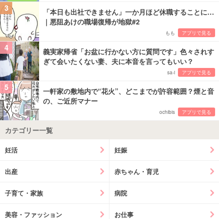
3
「本日も出社できません」一か月ほど休職することに…
｜悪阻あけの職場復帰が地獄#2
もも
アプリで見る
4
義実家帰省「お盆に行かない方に質問です」色々されす
ぎて会いたくない妻、夫に本音を言ってもいい？
sa-i
アプリで見る
5
一軒家の敷地内で“花火”、どこまでが許容範囲？煙と音
の、ご近所マナー
ochibis
アプリで見る
カテゴリー一覧
妊活
妊娠
出産
赤ちゃん・育児
子育て・家族
病院
美容・ファッション
お仕事