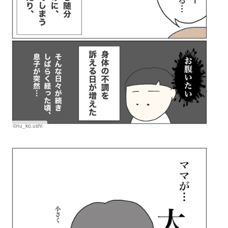
©nu_ko.ushi