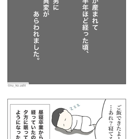
©nu_ko.ushi