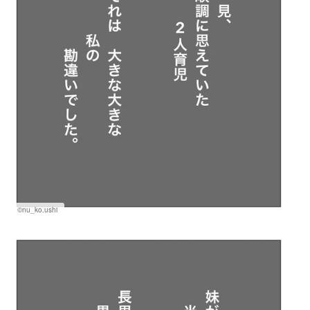
©nu_ko.ushi