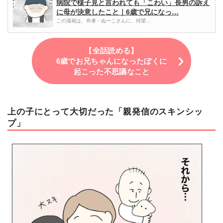
病院で様子見と言われても「こわい」長男の訴え
に母が決意したこと｜6歳で兄になっ…
この漫画は、作者・ぬーこさんに、待望…
【全話読める】
6歳でお兄ちゃんになったぼくに
起こった不思議なこと
上の子にとって大切だった「親発信のスキンシッ
プ」