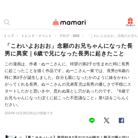
カテゴリー一覧
ママリ
妊活
トップ
トレンド・イベント
ブログ・SNS
「こわいよおおお」念願のお兄ち
「こわいよおおお」念願のお兄ちゃんになった長
妊娠
男に異変｜6歳で兄になった長男に起きたこと
出産
この漫画は、作者・ぬーこさんに、待望の第2子が生まれた時に長男
に起こったことを描く作品です。ぬーこさん一家では、長男が6歳の
赤ちゃん・育児
時に第2子が誕生しました。自分も親になったかのように妹をかわい
子育て・家族
がってくれる長男。ぬーこさんの兄弟育児は長男の優しさで平穏にス
タートしたかと思いきや、思わぬ落とし穴があったのです。『6歳で
病院
お兄ちゃんになったぼくに起こった不思議なこと』第1話をごらんく
ださい。
美容・ファッション
2024年12月26日時点の情報です
お仕事
住まい
【夏こそキュレル】美容好き2児のママが推す！親子で乗り切り