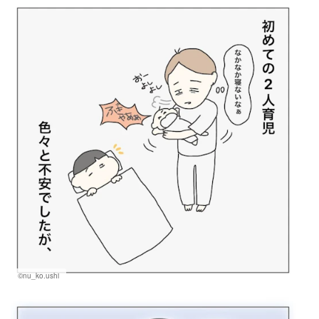
©nu_ko.ushi