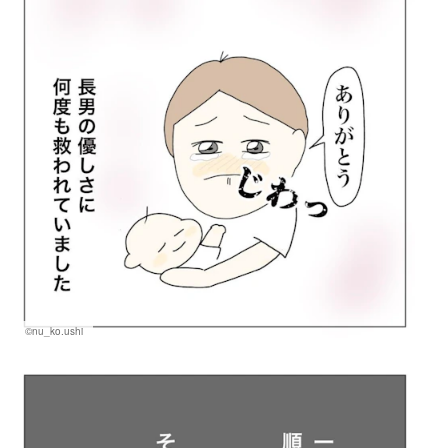
©nu_ko.ushi