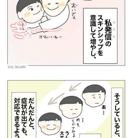
©nu_ko.ushi