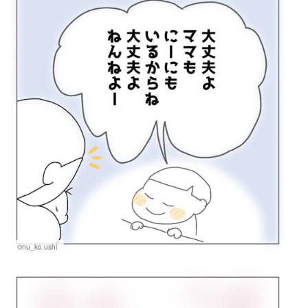
©nu_ko.ushi