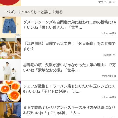
ママリ公式
「バズ」 についてもっと詳しく知る
ダメージジーンズを自閉症の弟に縫われ…姉の投稿に14
万いいね「優しい弟さん」「世界…
minaduki23
【江戸川区】日曜でも大丈夫！「休日保育」をご存知で
すか？
mamari
思春期の頃「父親が嫌いじゃなかった」娘の理由に17万
いいね「素敵なお父様」「世界…
minaduki23
シェフが激推し！ラーメン店も知りたい味玉レシピに3.
6万いいね「子どもに好評」「ホ…
minaduki23
まるで乗馬？シベリアンハスキーの座り方が話題になり
3.8万いいね「すごい体幹」「人…