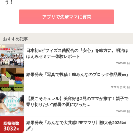
う！
アプリで先輩ママに質問
おすすめ記事
日本初※ビフィズス菌配合の『安心』を味方に。明治ほ
ほえみセミナー体験レポート
mamari
結果発表「写真で投稿！📸みんなのブロック作品展🧱」
ママリ公式
【夏こそキュレル】美容好き2児のママが推す！親子で
乗り切りたい“酷暑の夏にぴった…
mamari
結果発表「みんなで大共感!!💖ママリ川柳大会2025📜
🖋️」