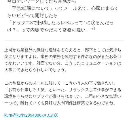
今日テレワークしてたら常務から
「至急:転職について」ってメール来て、心臓止まるく
らいビビって開封したら
「ドラクエ3で転職したらレベルって1に戻るんだっ
※1
け？」って内容でやだもう常務可愛い。
上司から業務外の気軽な連絡をもらえると、部下としては気持ち
楽になりますよね。常務の業務を連想する件名なのがまたお茶目
でかわいいです。対面でない分、こうしたコミュニケーションは
大事にできたらうれしいでしょう。
この常務からのメールに対して「こういう人の下で働きたい」
「お前ら仕事しろ！笑」といった、リラックスして仕事ができる
環境をうらやむリプライが寄せられました。上司の小さな気遣い
一つで、離れていても良好な人間関係は構築できるのですね。
kuri(@kuri12894306)さんのX