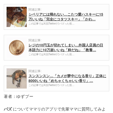
関連記事:
シベリアには帰れない…こたつ愛ハスキーに15
万いいね「完全にコタツスキー」「かわ…
この記事ではX(旧Twitter)でバズった投…
関連記事:
レジの10円玉が切れてしまい…外国人店員の日
本語力に10万超いいね「粋だね」「教養…
この記事ではX(旧Twitter)でバズった投…
関連記事:
スンスンスン…「カメが夢中になる香り」正体に
8000いいね「めちゃくちゃいい香り」…
この記事ではX(旧Twitter)でバズった投…
著者：ゆずプー
バズ
についてママリのアプリで先輩ママに質問してみよ