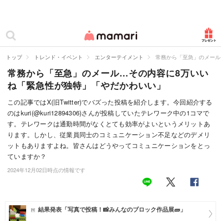
カテゴリー一覧
ママリ
妊活
トップ
トレンド・イベント
エンターテイメント
常務から「至急」のメール
常務から「至急」のメール…その内容に8万いい
妊娠
ね「緊急性が独特」「やだかわいい」
出産
この記事ではX(旧Twitter)でバズった投稿を紹介します。今回紹介する
のはkuri(@kuri12894306)さんが投稿していたテレワーク中の1コマで
赤ちゃん・育児
す。テレワークは通勤時間がなくとても効率がよいというメリットあ
子育て・家族
ります。しかし、従業員同士のコミュニケーション不足などのデメリ
ットもありますよね。皆さんはどうやってコミュニケーションをとっ
病院
ていますか？
2024年12月02日時点の情報です
美容・ファッション
お仕事
結果発表「写真で投稿！📸みんなのブロック作品展🧱」
住まい