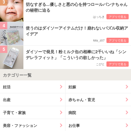
3
切なすぎる...優しさと悪の心を持つロールパンナちゃん
の秘密に迫る
はっちき
アプリで見る
4
使うのはダイソーアイテムだけ！崩れないパズル収納ア
イデア
kira_z07
アプリで見る
5
ダイソーで発見！粉ミルク缶の相棒に2千いいね「シン
デレラフィット」「こういうの欲しかった」
こびと
アプリで見る
カテゴリー一覧
妊活
妊娠
出産
赤ちゃん・育児
子育て・家族
病院
美容・ファッション
お仕事