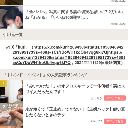
minaduki23
「全パパへ」写真に関する妻の切実な思いに7.2万いい
ね「わかる」「いいね100回押し…
minaduki23
引用元一覧
※1 X「kuri」（
https://x.com/kuri12894306/status/1858846942
261895173?s=46&t=sCsYDoWH1koOb4vqg6kI7Q|https://
x.com/kuri12894306/status/1858846942261895173?s=46&t
=sCsYDoWH1koOb4vqg6kI7Q
，2024年11月29日最終閲覧）
「トレンド・イベント」の人気記事ランキング
1
「みいつけた！」のオフロスキーって一体何者？実はス
ゴイ人だったんです！
はっちき
アプリで見る
2
糸が短くて「玉止め」できない！【主婦ハック】縫い直
したくないときのテク
kira_z07
アプリで見る