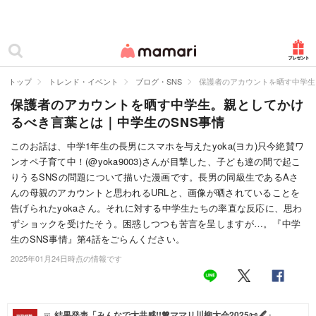
カテゴリー一覧
ママリ
妊活
トップ
トレンド・イベント
ブログ・SNS
保護者のアカウントを晒す中学生
保護者のアカウントを晒す中学生。親としてかけ
妊娠
るべき言葉とは｜中学生のSNS事情
出産
このお話は、中学1年生の長男にスマホを与えたyoka(ヨカ)只今絶賛ワ
ンオペ子育て中！(@yoka9003)さんが目撃した、子ども達の間で起こ
赤ちゃん・育児
りうるSNSの問題について描いた漫画です。長男の同級生であるAさ
子育て・家族
んの母親のアカウントと思われるURLと、画像が晒されていることを
告げられたyokaさん。それに対する中学生たちの率直な反応に、思わ
病院
ずショックを受けたそう。困惑しつつも苦言を呈しますが…。『中学
生のSNS事情』第4話をごらんください。
美容・ファッション
2025年01月24日時点の情報です
お仕事
住まい
結果発表「みんなで大共感!!💖ママリ川柳大会2025📜🖋️」