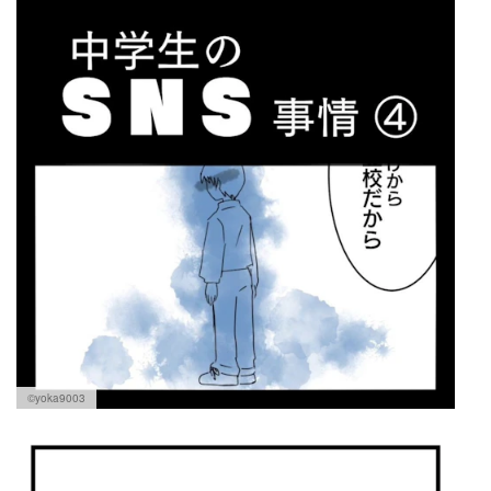
©yoka9003