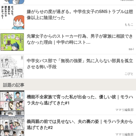
嫌がらせの度が過ぎる。中学生女子のSNSトラブルは想
像以上に陰湿だった
ももこ
先輩女子からのストーカー行為、男子が家族に相談でき
なかった理由｜中学の時にスト…
sa-i
中学女バス部で「無視の強要」気に入らない部員を孤立
させる怖い手段
こびと
話題の記事
機能不全家族で育った私が出会った、優しい彼｜モラハ
ラ夫から逃げてきた#1
ママリ編集部
義両親の前では見せない、夫の裏の姿｜モラハラ夫から
逃げてきた#2
ママリ編集部