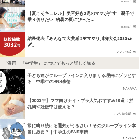
mamari
【夏こそキュレル】美容好き2児のママが推す！親子で
乗り切りたい“酷暑の夏にぴった…
mamari
結果発表「みんなで大共感!!💖ママリ川柳大会2025📜
🖋️」
ママリ公式
「漫画」「中学生」 についてもっと詳しく知る
子ども達がグループラインに入りまくる理由にゾッとす
る｜中学生のSNS事情
NAKAMA
【2023年】ママ向けナイトブラ人気おすすめ10選！授
乳期や妊娠中は使える？
ママリ編集部
常に鳴り続ける通知がうるさい！そのグループライン本
当に必要？｜中学生のSNS事情
NAKAMA