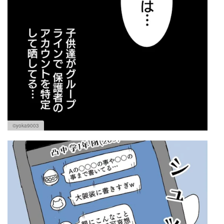
©yoka9003