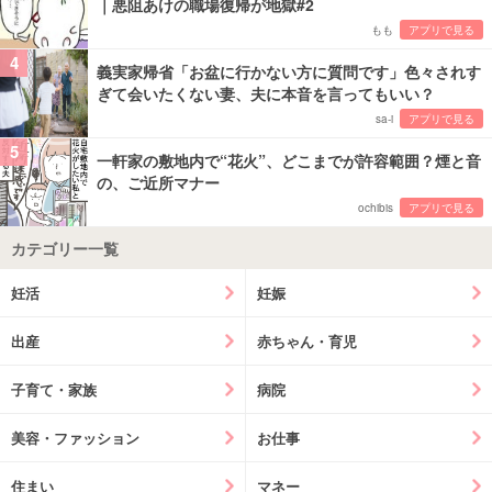
｜悪阻あけの職場復帰が地獄#2
もも
アプリで見る
4
義実家帰省「お盆に行かない方に質問です」色々されす
ぎて会いたくない妻、夫に本音を言ってもいい？
sa-i
アプリで見る
5
一軒家の敷地内で“花火”、どこまでが許容範囲？煙と音
の、ご近所マナー
ochibis
アプリで見る
カテゴリー一覧
妊活
妊娠
出産
赤ちゃん・育児
子育て・家族
病院
美容・ファッション
お仕事
住まい
マネー