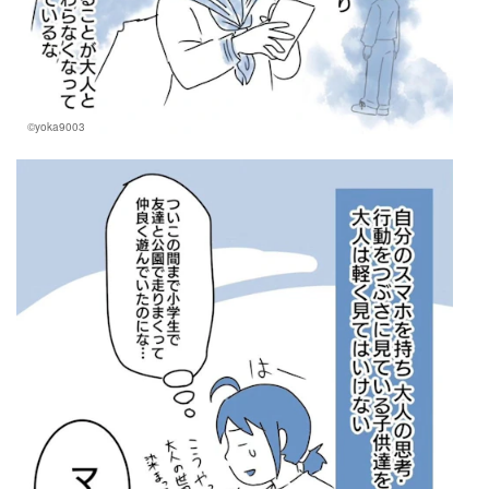
©yoka9003