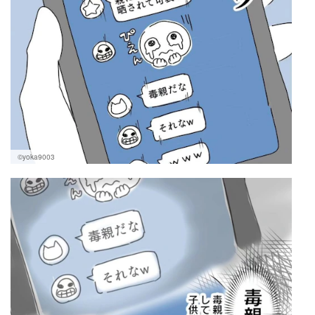
©yoka9003