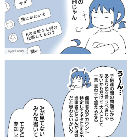
©yoka9003