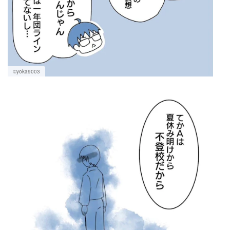
©yoka9003