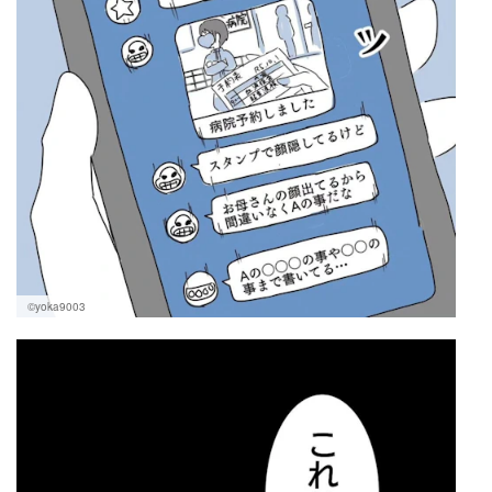
©yoka9003