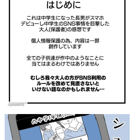
©yoka9003