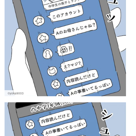
©yoka9003