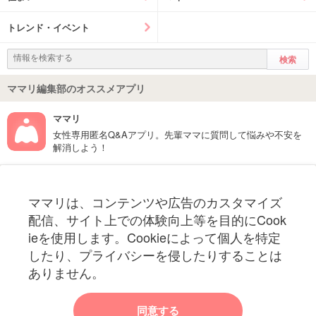
トレンド・イベント
ママリ編集部のオススメアプリ
ママリ
女性専用匿名Q&Aアプリ。先輩ママに質問して悩みや不安を
解消しよう！
フォローしてね！ママリ公式アカウント
ママリは、コンテンツや広告のカスタマイズ
妊娠〜子育て中のお役立ち情報を配信中
配信、サイト上での体験向上等を目的にCook
ieを使用します。Cookieによって個人を特定
したり、プライバシーを侵したりすることは
ありません。
ママリからのお知らせ
同意する