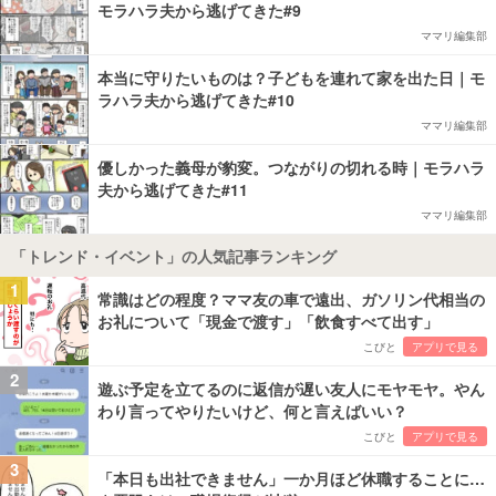
モラハラ夫から逃げてきた#9
ママリ編集部
本当に守りたいものは？子どもを連れて家を出た日｜モ
ラハラ夫から逃げてきた#10
ママリ編集部
優しかった義母が豹変。つながりの切れる時｜モラハラ
夫から逃げてきた#11
ママリ編集部
「トレンド・イベント」の人気記事ランキング
1
常識はどの程度？ママ友の車で遠出、ガソリン代相当の
お礼について「現金で渡す」「飲食すべて出す」
こびと
アプリで見る
2
遊ぶ予定を立てるのに返信が遅い友人にモヤモヤ。やん
わり言ってやりたいけど、何と言えばいい？
こびと
アプリで見る
3
「本日も出社できません」一か月ほど休職することに…