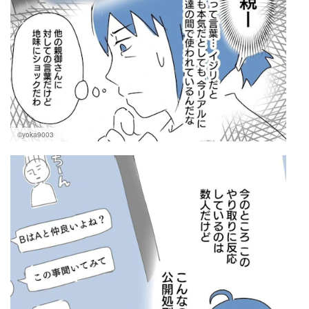
©yoka9003