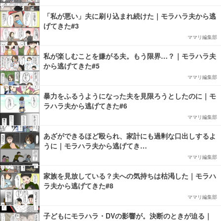
「私が悪い」夫に刷り込まれ続けた｜モラハラ夫から逃
げてきた#3
ママリ編集部
私が楽しむことを嫌がる夫。もう限界…？｜モラハラ夫
から逃げてきた#5
ママリ編集部
暴力をふるうようになった夫を見限ろうとしたのに｜モ
ラハラ夫から逃げてきた#6
ママリ編集部
あざができるほど殴られ、家計にも過剰な口出しするよ
うに｜モラハラ夫から逃げてき…
ママリ編集部
家族を見放している？夫への気持ちは枯渇した｜モラハ
ラ夫から逃げてきた#8
ママリ編集部
子どもにモラハラ・DVの影響が。決断のときが迫る｜