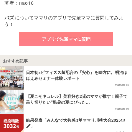
著者：nao16
バズ
についてママリのアプリで先輩ママに質問してみよ
う！
アプリで先輩ママに質問
おすすめ記事
日本初※ビフィズス菌配合の『安心』を味方に。明治ほ
ほえみセミナー体験レポート
mamari
【夏こそキュレル】美容好き2児のママが推す！親子で
乗り切りたい“酷暑の夏にぴった…
mamari
結果発表「みんなで大共感!!💖ママリ川柳大会2025📜
🖋️」