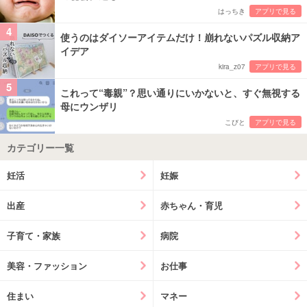
はっちき
アプリで見る
4
使うのはダイソーアイテムだけ！崩れないパズル収納ア
イデア
kira_z07
アプリで見る
5
これって“毒親”？思い通りにいかないと、すぐ無視する
母にウンザリ
こびと
アプリで見る
カテゴリー一覧
妊活
妊娠
出産
赤ちゃん・育児
子育て・家族
病院
美容・ファッション
お仕事
住まい
マネー