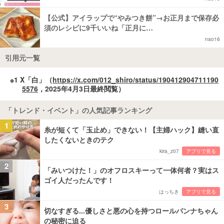
【公式】アイラップで“やみつき餅”→お正月まで保存必
須のレシピに9千いいね「正月に…
nao16
引用元一覧
※1 X「白」（
https://x.com/012_shiro/status/190412904711190
5576
，2025年4月3日最終閲覧）
「トレンド・イベント」の人気記事ランキング
1
糸が短くて「玉止め」できない！【主婦ハック】縫い直
したくないときのテク
kira_z07
アプリで見る
2
「みいつけた！」のオフロスキーって一体何者？実はス
ゴイ人だったんです！
はっちき
アプリで見る
3
切なすぎる...優しさと悪の心を持つロールパンナちゃん
の秘密に迫る