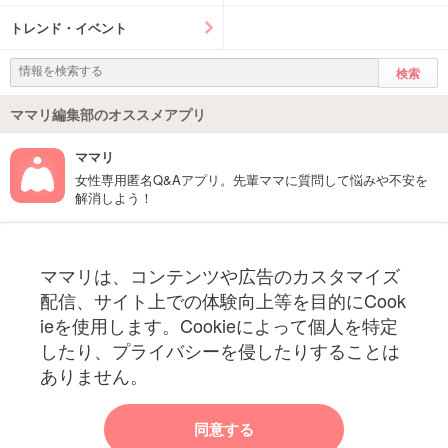
トレンド・イベント
ママリ編集部のオススメアプリ
ママリ
女性専用匿名Q&Aアプリ。先輩ママに質問して悩みや不安を
解消しよう！
フォローしてね！ママリ公式アカウント
ママリは、コンテンツや広告のカスタマイズ
妊娠〜子育て中のお役立ち情報を配信中
配信、サイト上での体験向上等を目的にCook
ieを使用します。Cookieによって個人を特定
したり、プライバシーを侵したりすることは
ありません。
ママリからのお知らせ
同意する