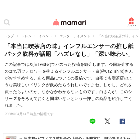
カテゴリー一覧
ママリ
妊活
トップ
トレンド・イベント
エンターテイメント
「本当に喫茶店の味」イン
「本当に喫茶店の味」インフルエンサーの推し紙
妊娠
パック飲料が話題「ハズレなし」「深い味わい」
出産
この記事ではX(旧Twitter)でバズった投稿を紹介します。今回紹介する
のは13万フォロワーを抱えるインフルエンサー・白(@012_shiro)さん
赤ちゃん・育児
がおすすめする、ある商品についての投稿です。自宅でも喫茶店のよ
子育て・家族
うな美味しいドリンクが飲めたらうれしいですよね。しかし、どれを
買ったらよいのか、なかなかわからないものです。白さんが、このシ
病院
リーズをそろえておくと間違いないという一押しの商品を紹介してく
れました。
美容・ファッション
2025年04月14日時点の情報です
お仕事
住まい
日本初※ビフィズス菌配合の『安心』を味方に。明治ほほえみセ