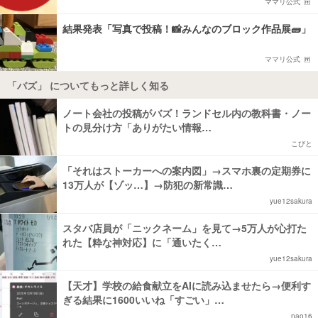
ママリ公式
結果発表「写真で投稿！📸みんなのブロック作品展🧱」
ママリ公式
「バズ」 についてもっと詳しく知る
ノート会社の投稿がバズ！ランドセル内の教科書・ノー
トの見分け方「ありがたい情報…
こびと
「それはストーカーへの案内図」→スマホ裏の定期券に
13万人が【ゾッ…】→防犯の新常識…
yue12sakura
スタバ店員が「ニックネーム」を見て→5万人が心打た
れた【粋な神対応】に「通いたく…
yue12sakura
【天才】学校の給食献立をAIに読み込ませたら→便利す
ぎる結果に1600いいね「すごい」…
nao16