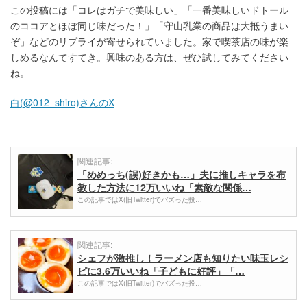
この投稿には「コレはガチで美味しい」「一番美味しいドトール
のココアとほぼ同じ味だった！」「守山乳業の商品は大抵うまい
ぞ」などのリプライが寄せられていました。家で喫茶店の味が楽
しめるなんてすてき。興味のある方は、ぜひ試してみてください
ね。
白(@012_shiro)さんのX
関連記事:
「めめっち(誤)好きかも…」夫に推しキャラを布
教した方法に12万いいね「素敵な関係…
この記事ではX(旧Twitter)でバズった投…
関連記事:
シェフが激推し！ラーメン店も知りたい味玉レシ
ピに3.6万いいね「子どもに好評」「…
この記事ではX(旧Twitter)でバズった投…