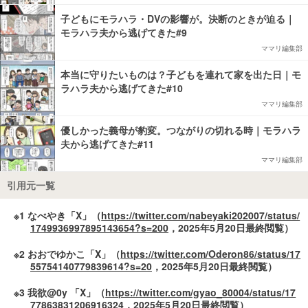
子どもにモラハラ・DVの影響が。決断のときが迫る｜
モラハラ夫から逃げてきた#9
ママリ編集部
本当に守りたいものは？子どもを連れて家を出た日｜モ
ラハラ夫から逃げてきた#10
ママリ編集部
優しかった義母が豹変。つながりの切れる時｜モラハラ
夫から逃げてきた#11
ママリ編集部
引用元一覧
※1 なべやき「X」（
https://twitter.com/nabeyaki202007/status/
1749936997895143654?s=200
，2025年5月20日最終閲覧）
※2 おおでゆかこ「X」（
https://twitter.com/Oderon86/status/17
55754140779839614?s=20
，2025年5月20日最終閲覧）
※3 我欲@0y 「X」（
https://twitter.com/gyao_80004/status/17
77863831206916324
，2025年5月20日最終閲覧）