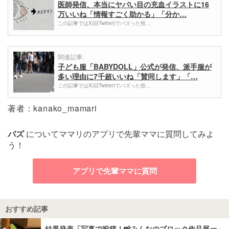
医師発信、本当にヤバい目の充血イラストに16
万いいね「情報すごく助かる」「分か…
この記事ではX(旧Twitter)でバズった投…
関連記事:
子ども服「BABYDOLL」公式が発信、派手服が
多い理由に7千超いいね「賛同します」「…
この記事ではX(旧Twitter)でバズった投…
著者：kanako_mamari
バズ
についてママリのアプリで先輩ママに質問してみよ
う！
アプリで先輩ママに質問
おすすめ記事
結果発表「写真で投稿！📸みんなのブロック作品展🧱」