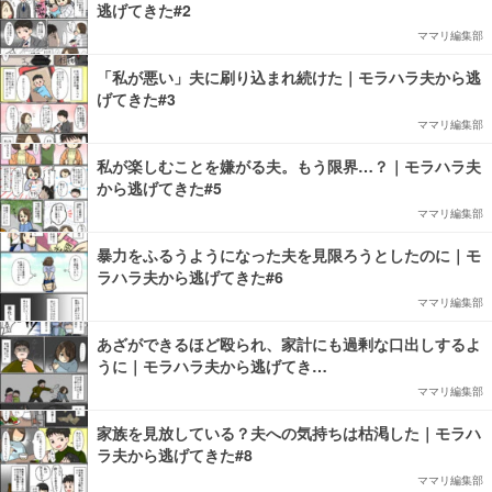
逃げてきた#2
ママリ編集部
「私が悪い」夫に刷り込まれ続けた｜モラハラ夫から逃
げてきた#3
ママリ編集部
私が楽しむことを嫌がる夫。もう限界…？｜モラハラ夫
から逃げてきた#5
ママリ編集部
暴力をふるうようになった夫を見限ろうとしたのに｜モ
ラハラ夫から逃げてきた#6
ママリ編集部
あざができるほど殴られ、家計にも過剰な口出しするよ
うに｜モラハラ夫から逃げてき…
ママリ編集部
家族を見放している？夫への気持ちは枯渇した｜モラハ
ラ夫から逃げてきた#8
ママリ編集部