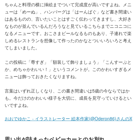
ちゃんと料理の横に挿絵までついて完成度が高いですよね。メニ
ューは「めーぬ」、ハンバーグは「はーんばぐ」など書き間違い
はあるものの、言いたいことはすごく伝わってきますし、大好き
なものが並んでいるんだろうなと見ているこちらまでニコニコに
なるメニューです。おこさまビールなるものもあり、子連れで楽
しめるレストランを想像して作ったのかなとついいろいろと考え
てしまいました。
この投稿に「尊すぎ」「額装して飾りましょう」「こんすーぷと
か、めちゃかわいい！」というコメントが。このかわいすぎるメ
ニューは飾っておきたくなりますね。
言葉はいずれ正しくなり、この書き間違いは5歳の今ならではか
も。今だけのかわいい様子を大切に、成長を見守っていけるとい
いですよね。
おおでゆかこ - イラストレーター 絵本作家(@Oderon86)さんのX
思い出が詰まったベビーカーとのお別れ