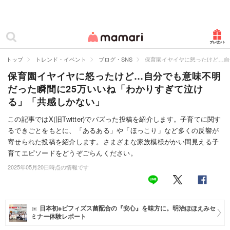
カテゴリー一覧
ママリ
妊活
トップ
トレンド・イベント
ブログ・SNS
保育園イヤイヤに怒ったけど…自
保育園イヤイヤに怒ったけど…自分でも意味不明
妊娠
だった瞬間に25万いいね「わかりすぎて泣け
出産
る」「共感しかない」
赤ちゃん・育児
この記事ではX(旧Twitter)でバズった投稿を紹介します。子育てに関す
るできごとをもとに、「あるある」や「ほっこり」など多くの反響が
子育て・家族
寄せられた投稿を紹介します。さまざまな家族模様がかい間見える子
育てエピソードをどうぞごらんください。
病院
2025年05月20日時点の情報です
美容・ファッション
お仕事
日本初※ビフィズス菌配合の『安心』を味方に。明治ほほえみセ
ミナー体験レポート
住まい