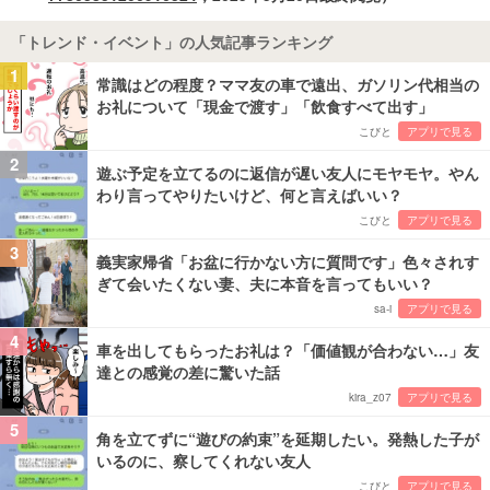
「トレンド・イベント」の人気記事ランキング
1
常識はどの程度？ママ友の車で遠出、ガソリン代相当の
お礼について「現金で渡す」「飲食すべて出す」
こびと
アプリで見る
2
遊ぶ予定を立てるのに返信が遅い友人にモヤモヤ。やん
わり言ってやりたいけど、何と言えばいい？
こびと
アプリで見る
3
義実家帰省「お盆に行かない方に質問です」色々されす
ぎて会いたくない妻、夫に本音を言ってもいい？
sa-i
アプリで見る
4
車を出してもらったお礼は？「価値観が合わない…」友
達との感覚の差に驚いた話
kira_z07
アプリで見る
5
角を立てずに“遊びの約束”を延期したい。発熱した子が
いるのに、察してくれない友人
こびと
アプリで見る