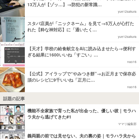
13万人が【ゾッ…】→防犯の新常識…
yue12sakura
スタバ店員が「ニックネーム」を見て→5万人が心打た
れた【粋な神対応】に「通いたく…
yue12sakura
【天才】学校の給食献立をAIに読み込ませたら→便利す
ぎる結果に1600いいね「すごい」…
nao16
【公式】アイラップで“やみつき餅”→お正月まで保存必
須のレシピに9千いいね「正月に…
nao16
話題の記事
機能不全家族で育った私が出会った、優しい彼｜モラハ
ラ夫から逃げてきた#1
ママリ編集部
義両親の前では見せない、夫の裏の姿｜モラハラ夫から