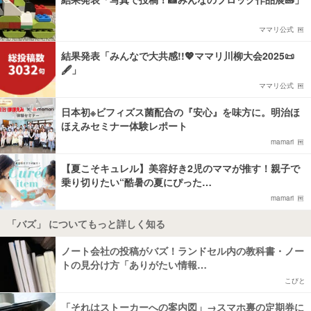
ママリ公式
結果発表「みんなで大共感!!💖ママリ川柳大会2025📜
🖋️」
ママリ公式
日本初※ビフィズス菌配合の『安心』を味方に。明治ほ
ほえみセミナー体験レポート
mamari
【夏こそキュレル】美容好き2児のママが推す！親子で
乗り切りたい“酷暑の夏にぴった…
mamari
「バズ」 についてもっと詳しく知る
ノート会社の投稿がバズ！ランドセル内の教科書・ノー
トの見分け方「ありがたい情報…
こびと
「それはストーカーへの案内図」→スマホ裏の定期券に