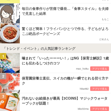
毎日の食事作りが苦痛で爆発…「食事スタイル」を夫婦
で見直した結果
ももこ
驚くほど簡単！フライパンひとつで作る、子どもがよろ
こぶ絶品ポークビーンズ
どめさん
「トレンド・イベント」の人気記事ランキング
1
噛まれて「いったーーーい！」はNG【保育士解説】1歳
にも伝わるしつけのコツ
mao_hoiku
アプリで見る
2
保育園栄養士直伝、スイカの種が一瞬でとれる切り方テ
ク
hikari82
アプリで見る
3
汚れないお絵描きが最高【3COINS】マジックウォータ
ーブックが話題！
kiko50ma
アプリで見る