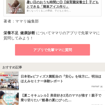
暑い日のおうち時間に◎【保育園栄養士】子ども
とできる「簡単アイス作り」
暑くなってくるこの季節、子どもと冷た…
著者：ママリ編集部
栄養不足
健康診断
についてママリのアプリで先輩ママに
質問してみよう！
アプリで先輩ママに質問
おすすめ記事
日本初※ビフィズス菌配合の『安心』を味方に。明治ほ
ほえみセミナー体験レポート
mamari
【夏こそキュレル】美容好き2児のママが推す！親子で
乗り切りたい“酷暑の夏にぴった…