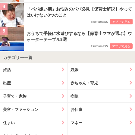
4
「パパ嫌い期」お悩みのパパ必見【保育士解説】やって
はいけない3つのこと
itsumama55
アプリで見る
5
おうちで手軽に水遊びするなら【保育士ママが選ぶ】ウ
ォーターテーブル3選
itsumama55
アプリで見る
カテゴリー一覧
妊活
妊娠
出産
赤ちゃん・育児
子育て・家族
病院
美容・ファッション
お仕事
住まい
マネー