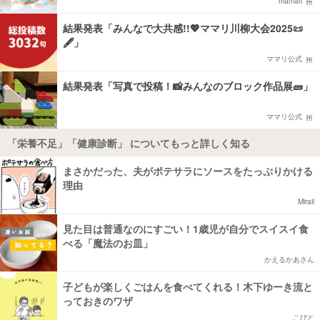
mamari
結果発表「みんなで大共感!!💖ママリ川柳大会2025📜
🖋️」
ママリ公式
結果発表「写真で投稿！📸みんなのブロック作品展🧱」
ママリ公式
「栄養不足」「健康診断」 についてもっと詳しく知る
まさかだった、夫がポテサラにソースをたっぷりかける
理由
Mirail
見た目は普通なのにすごい！1歳児が自分でスイスイ食
べる「魔法のお皿」
かえるかあさん
子どもが楽しくごはんを食べてくれる！木下ゆーき流と
っておきのワザ
こびと