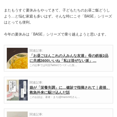
またもうすぐ夏休みもやってきて、子どもたちのお昼ご飯どうし
よう…と悩む家庭も多いはず。そんな時にこそ「BASE」シリーズ
はとっても便利。
今年の夏休みは「BASE」シリーズで乗り越えようと思います。
関連記事:
「お昼ごはんこれの人みんな友達」母の鉄板2品
に共感3600いいね「私は混ぜない派」…
この記事ではX(旧Twitter)でバズった投…
関連記事:
娘が「栄養失調」に…健診で指摘されて｜産後、
救急外来に駆け込んだ話
このお話は、著者・まろ(@maromrt)さん…
関連記事: