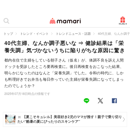
カテゴリー一覧
ママリ
妊活
トップ
トレンド・イベント
トレンドニュース・話題
40代主婦、なんか調
40代主婦、なんか調子悪いな ⇒ 健診結果は「栄
妊娠
養失調」気づかないうちに陥りがちな原因に驚き
出産
都内在住で主婦をしている朝子さん（仮名）が、体調不良を訴え人間
ドックを受診したところ要再検査に。後日再検査をおこなった結果、
赤ちゃん・育児
明らかになったのはなんと「栄養失調」でした。令和の時代に、しか
子育て・家族
も料理好きでお弁当も毎日作っていた主婦が栄養失調になってしまっ
たのでしょうか？
病院
2025年07月18日時点の情報です
美容・ファッション
お仕事
【夏こそキュレル】美容好き2児のママが推す！親子で乗り切り
たい“酷暑の夏にぴったりのスキンケア”
住まい