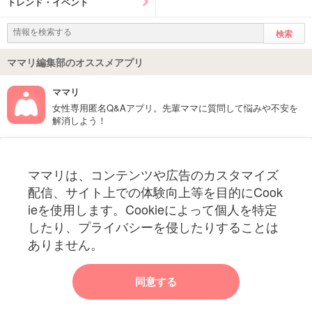
トレンド・イベント
ママリ編集部のオススメアプリ
ママリ
女性専用匿名Q&Aアプリ。先輩ママに質問して悩みや不安を
解消しよう！
フォローしてね！ママリ公式アカウント
ママリは、コンテンツや広告のカスタマイズ
妊娠〜子育て中のお役立ち情報を配信中
配信、サイト上での体験向上等を目的にCook
ieを使用します。Cookieによって個人を特定
したり、プライバシーを侵したりすることは
ありません。
ママリからのお知らせ
同意する
今ママリで読みたい記事は何ですか？