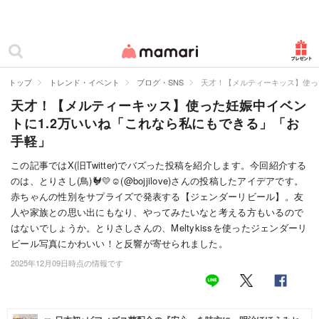
カテゴリー一覧
ママリ
妊活
トップ
トレンド・イベント
ブログ・SNS
天才！【メルティーキッス】使っ
天才！【メルティーキッス】使った妊娠中イベン
妊娠
トに1.2万いいね「これなら私にもできる」「お
出産
手軽」
赤ちゃん・育児
この記事ではX(旧Twitter)でバズった投稿を紹介します。今回紹介する
のは、とりさし(鳥)🐓💛☺︎(@bojjilove)さんの投稿したアイデアです。
子育て・家族
赤ちゃんの性別をサプライズで発表する【ジェンダーリビール】。友
人や家族との思い出にもなり、やってみたいなと考える方もいるので
病院
はないでしょうか。とりさしさんの、Meltykissを使ったジェンダーリ
ビール写真にかわいい！と反響が寄せられました。
美容・ファッション
2025年12月09日時点の情報です
お仕事
住まい