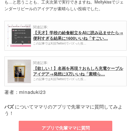
も…と思うことも、工夫次第で実行できますね。Meltykissでジェ
ンダーリビールのアイデアが素晴らしい投稿でした。
関連記事:
【天才】学校の給食献立をAIに読み込ませたら→
便利すぎる結果に1600いいね「すごい…
この記事ではX(旧Twitter)でバズった投…
関連記事:
【欲しい！】名画を再現？おもしろ充電ケーブル
アイデア→発想に3万いいね「素晴ら…
この記事ではX(旧Twitter)でバズった投…
著者：minaduki23
バズ
についてママリのアプリで先輩ママに質問してみよ
う！
アプリで先輩ママに質問