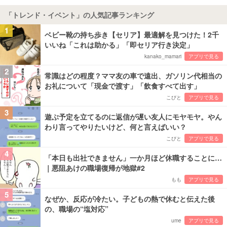
「トレンド・イベント」の人気記事ランキング
1
ベビー靴の持ち歩き【セリア】最適解を見つけた！2千
いいね「これは助かる」「即セリア行き決定」
kanako_mamari
アプリで見る
2
常識はどの程度？ママ友の車で遠出、ガソリン代相当の
お礼について「現金で渡す」「飲食すべて出す」
こびと
アプリで見る
3
遊ぶ予定を立てるのに返信が遅い友人にモヤモヤ。やん
わり言ってやりたいけど、何と言えばいい？
こびと
アプリで見る
4
「本日も出社できません」一か月ほど休職することに…
｜悪阻あけの職場復帰が地獄#2
もも
アプリで見る
5
なぜか、反応が冷たい。子どもの熱で休むと伝えた後
の、職場の“塩対応”
ume
アプリで見る