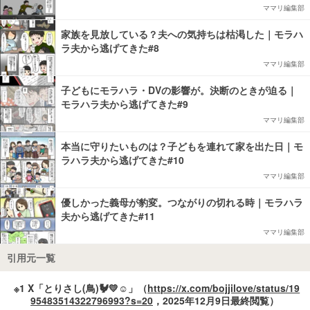
ママリ編集部
家族を見放している？夫への気持ちは枯渇した｜モラハ
ラ夫から逃げてきた#8
ママリ編集部
子どもにモラハラ・DVの影響が。決断のときが迫る｜
モラハラ夫から逃げてきた#9
ママリ編集部
本当に守りたいものは？子どもを連れて家を出た日｜モ
ラハラ夫から逃げてきた#10
ママリ編集部
優しかった義母が豹変。つながりの切れる時｜モラハラ
夫から逃げてきた#11
ママリ編集部
引用元一覧
※1 X「とりさし(鳥)🐓💛☺︎」（
https://x.com/bojjilove/status/19
95483514322796993?s=20
，2025年12月9日最終閲覧）