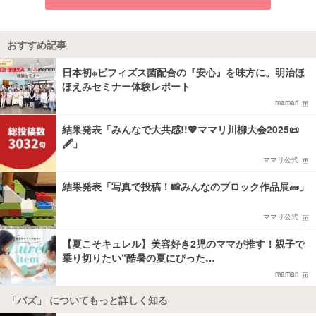
おすすめ記事
日本初※ビフィズス菌配合の『安心』を味方に。明治ほ
ほえみセミナー体験レポート
mamari
結果発表「みんなで大共感!!💖ママリ川柳大会2025📜
🖋️」
ママリ公式
結果発表「写真で投稿！📸みんなのブロック作品展🧱」
ママリ公式
【夏こそキュレル】美容好き2児のママが推す！親子で
乗り切りたい“酷暑の夏にぴった…
mamari
「バズ」 についてもっと詳しく知る