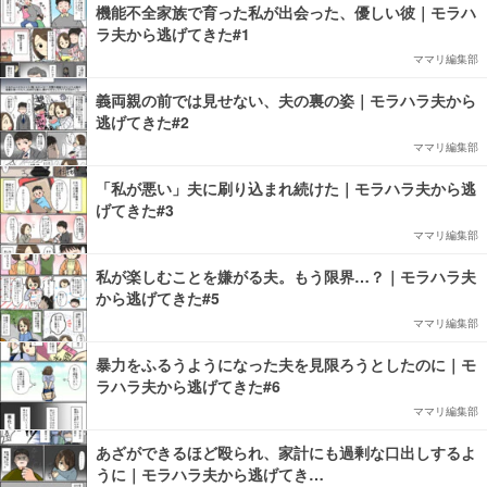
機能不全家族で育った私が出会った、優しい彼｜モラハ
ラ夫から逃げてきた#1
ママリ編集部
義両親の前では見せない、夫の裏の姿｜モラハラ夫から
逃げてきた#2
ママリ編集部
「私が悪い」夫に刷り込まれ続けた｜モラハラ夫から逃
げてきた#3
ママリ編集部
私が楽しむことを嫌がる夫。もう限界…？｜モラハラ夫
から逃げてきた#5
ママリ編集部
暴力をふるうようになった夫を見限ろうとしたのに｜モ
ラハラ夫から逃げてきた#6
ママリ編集部
あざができるほど殴られ、家計にも過剰な口出しするよ
うに｜モラハラ夫から逃げてき…