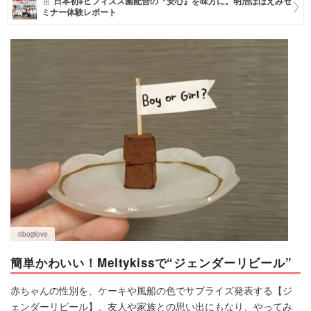
日本初※ビフィズス菌配合の『安心』を味方に。明治ほほえみセ
ミナー体験レポート
マネー
トレンド・イベント
©bojjilove
簡単かわいい！Meltykissで“ジェンダーリビール”
赤ちゃんの性別を、ケーキや風船の色でサプライズ発表する【ジ
ェンダーリビール】。友人や家族との思い出にもなり、やってみ