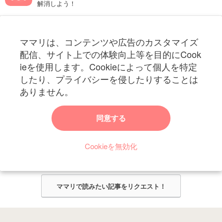
解消しよう！
フォローしてね！ママリ公式アカウント
ママリは、コンテンツや広告のカスタマイズ
妊娠〜子育て中のお役立ち情報を配信中
配信、サイト上での体験向上等を目的にCook
ieを使用します。Cookieによって個人を特定
したり、プライバシーを侵したりすることは
ありません。
ママリからのお知らせ
同意する
今ママリで読みたい記事は何ですか？
Cookieを無効化
ママリ編集部がみなさんのご意見をもとに記事を作成させていただきま
す！
ママリで読みたい記事をリクエスト！