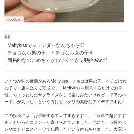
©bojjilove
Meltykissでジェンダーなんちゃら♡
チョコなら男の子、イチゴなら女の子🍓
※1
簡易的なのにめちゃかわいくできて動揺🤤w
いくつか味の種類があるMeltykiss。チョコは男の子、イチゴは女
の子で、旗を立てて完成です！Meltykissを用意するだけでお手
軽。ちょっとしたサプライズをして楽しみたいけれど、準備のハ
ードルが高いし…という方にピッタリの素敵なアイデアですね！
この投稿には「お手軽すぎて天才すぎます！」「簡単で超おすす
め」といったコメントが寄せられていました。他にも、市販のパ
ンやコンビニスイーツで代用したという声もありました。大変か