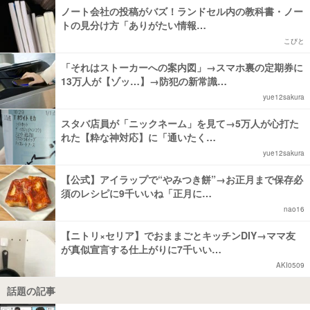
ノート会社の投稿がバズ！ランドセル内の教科書・ノー
トの見分け方「ありがたい情報…
こびと
「それはストーカーへの案内図」→スマホ裏の定期券に
13万人が【ゾッ…】→防犯の新常識…
yue12sakura
スタバ店員が「ニックネーム」を見て→5万人が心打た
れた【粋な神対応】に「通いたく…
yue12sakura
【公式】アイラップで“やみつき餅”→お正月まで保存必
須のレシピに9千いいね「正月に…
nao16
【ニトリ×セリア】でおままごとキッチンDIY→ママ友
が真似宣言する仕上がりに7千いい…
AKI0509
話題の記事