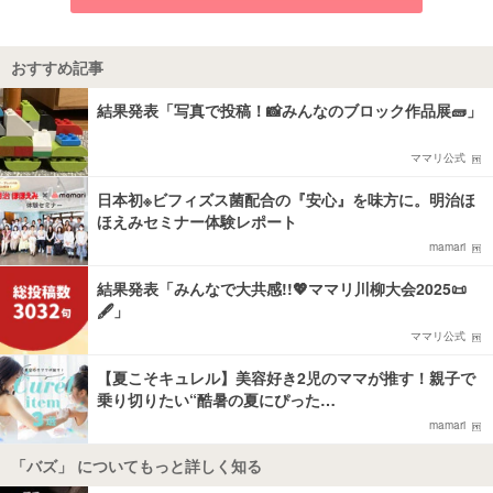
おすすめ記事
結果発表「写真で投稿！📸みんなのブロック作品展🧱」
ママリ公式
日本初※ビフィズス菌配合の『安心』を味方に。明治ほ
ほえみセミナー体験レポート
mamari
結果発表「みんなで大共感!!💖ママリ川柳大会2025📜
🖋️」
ママリ公式
【夏こそキュレル】美容好き2児のママが推す！親子で
乗り切りたい“酷暑の夏にぴった…
mamari
「バズ」 についてもっと詳しく知る