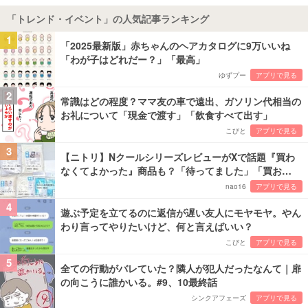
「トレンド・イベント」の人気記事ランキング
1
「2025最新版」赤ちゃんのヘアカタログに9万いいね
「わが子はどれだー？」「最高」
ゆずプー
アプリで見る
2
常識はどの程度？ママ友の車で遠出、ガソリン代相当の
お礼について「現金で渡す」「飲食すべて出す」
こびと
アプリで見る
3
【ニトリ】NクールシリーズレビューがXで話題『買わ
なくてよかった』商品も？「待ってました」「買お…
nao16
アプリで見る
4
遊ぶ予定を立てるのに返信が遅い友人にモヤモヤ。やん
わり言ってやりたいけど、何と言えばいい？
こびと
アプリで見る
5
全ての行動がバレていた？隣人が犯人だったなんて｜扉
の向こうに誰かいる。#9、10最終話
シンクアフェーズ
アプリで見る