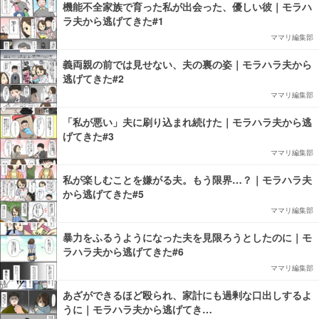
機能不全家族で育った私が出会った、優しい彼｜モラハ
ラ夫から逃げてきた#1
ママリ編集部
義両親の前では見せない、夫の裏の姿｜モラハラ夫から
逃げてきた#2
ママリ編集部
「私が悪い」夫に刷り込まれ続けた｜モラハラ夫から逃
げてきた#3
ママリ編集部
私が楽しむことを嫌がる夫。もう限界…？｜モラハラ夫
から逃げてきた#5
ママリ編集部
暴力をふるうようになった夫を見限ろうとしたのに｜モ
ラハラ夫から逃げてきた#6
ママリ編集部
あざができるほど殴られ、家計にも過剰な口出しするよ
うに｜モラハラ夫から逃げてき…