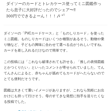
ダイソーのカードとトレカケース使ってミニ図鑑作っ
たら息子に大好評だったのでシェア〜‼️
※1
300円でできるよーん！！！🎶
ダイソーの「PVCカードケース」と「ものしりカード」を使った
ミニ図鑑。ものしりカードはいくつか種類があるそう。動物や乗
り物など、子どもの興味に合わせて選べる点がうれしいですね。
カードを差し入れるだけなので簡単です。
この投稿には「これなら破壊されても許せる」「推しの表情図鑑
とかつくりたい」といったコメントが寄せられていました。てん
てんさんによると、赤ちゃんが舐めてもカードがへたらないので
とても便利だそうです。
図鑑は大きくて重いイメージがありますが、これなら気軽にお出
かけにも持って行けそう。母のすてきな発想に拍手を送りたくな
る投稿でした。