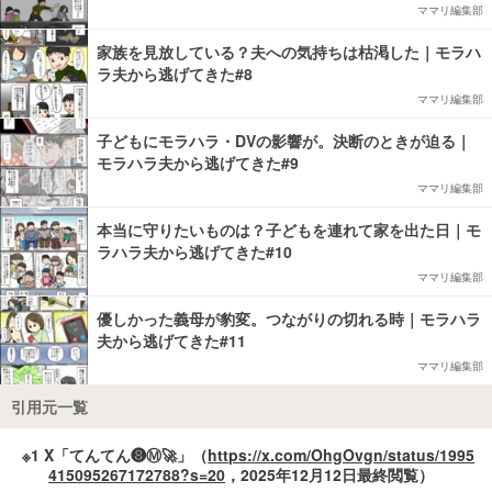
ママリ編集部
家族を見放している？夫への気持ちは枯渇した｜モラハ
ラ夫から逃げてきた#8
ママリ編集部
子どもにモラハラ・DVの影響が。決断のときが迫る｜
モラハラ夫から逃げてきた#9
ママリ編集部
本当に守りたいものは？子どもを連れて家を出た日｜モ
ラハラ夫から逃げてきた#10
ママリ編集部
優しかった義母が豹変。つながりの切れる時｜モラハラ
夫から逃げてきた#11
ママリ編集部
引用元一覧
※1 X「てんてん❽Ⓜ︎🚀」（
https://x.com/OhgOvgn/status/1995
415095267172788?s=20
，2025年12月12日最終閲覧）