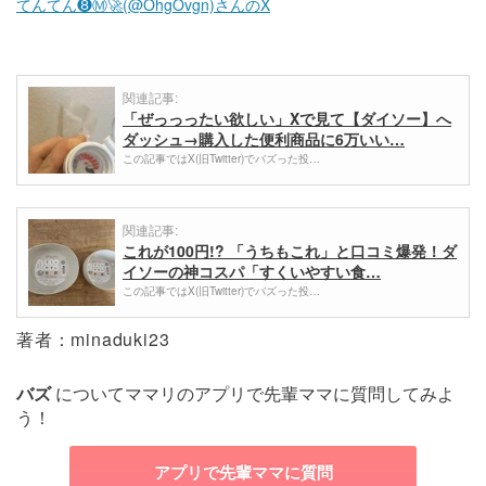
てんてん❽Ⓜ︎🚀(@OhgOvgn)さんのX
関連記事:
「ぜっっったい欲しい」Xで見て【ダイソー】へ
ダッシュ→購入した便利商品に6万いい…
この記事ではX(旧Twitter)でバズった投…
関連記事:
これが100円!? 「うちもこれ」と口コミ爆発！ダ
イソーの神コスパ「すくいやすい食…
この記事ではX(旧Twitter)でバズった投…
著者：minaduki23
バズ
についてママリのアプリで先輩ママに質問してみよ
う！
アプリで先輩ママに質問