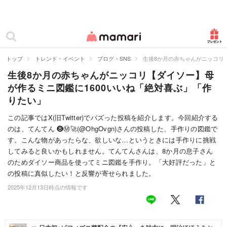
カテゴリー一覧
ママリ
妊活
トップ
トレンド・イベント
ブログ・SNS
生後8か月の赤ちゃんがニッコリ
生後8か月の赤ちゃんがニッコリ【ダイソー】母
妊娠
が作るミニ図鑑に1600いいね「絶対喜ぶ」「作
出産
りたい」
赤ちゃん・育児
この記事ではX(旧Twitter)でバズった投稿を紹介します。今回紹介する
のは、てんてん ❽Ⓜ︎🚀(@OhgOvgn)さんの投稿した、手作りの図鑑で
子育て・家族
す。こんな物があったらな、欲しいな…というときには手作りに挑戦
してみると良いかもしれません。てんてんさんは、8か月の息子さん
病院
のためダイソー商品を使ってミニ図鑑を手作り。「大好評だった」と
の投稿に真似したい！と反響が寄せられました。
美容・ファッション
2025年12月13日時点の情報です
お仕事
住まい