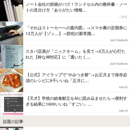
ノート会社の投稿がバズ！ランドセル内の教科書・ノー
トの見分け方「ありがたい情報…
こびと
「それはストーカーへの案内図」→スマホ裏の定期券に
13万人が【ゾッ…】→防犯の新常識…
yue12sakura
スタバ店員が「ニックネーム」を見て→5万人が心打た
れた【粋な神対応】に「通いたく…
yue12sakura
【公式】アイラップで“やみつき餅”→お正月まで保存必
須のレシピに9千いいね「正月に…
nao16
【天才】学校の給食献立をAIに読み込ませたら→便利す
ぎる結果に1600いいね「すごい」…
nao16
話題の記事