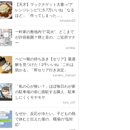
【天才】マックナゲット大量→“ア
レンジレシピ”に5.7万いいね「なる
ほど」「作ってしまった…」
minaduki23
一軒家の敷地内で“花火”、どこまで
が許容範囲？煙と音の、ご近所マナ
ー
ochibis
ベビー靴の持ち歩き【セリア】最適
解を見つけた！2千いいね「これは
助かる」「即セリア行き決定」
kanako_mamari
「私の心が狭い？」ほぼ毎日わが家
の駐車場の前に路駐する隣人、駐車
しにくくモヤモヤ
kira_z07
なぜか、反応が冷たい。子どもの熱
で休むと伝えた後の、職場の“塩対
応”
ume