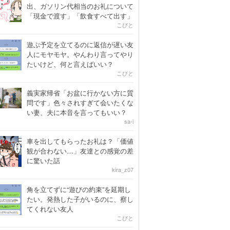
出、ガソリン代相当のお礼について
「現金で渡す」「飲食すべて出す」
こびと
遊ぶ予定を立てるのに返信が遅い友
人にモヤモヤ。やんわり言ってやり
たいけど、何と言えばいい？
こびと
義実家帰省「お盆に行かない方に質
問です」色々されすぎて会いたくな
い妻、夫に本音を言ってもいい？
sa-i
車を出してもらったお礼は？「価値
観が合わない…」友達との感覚の差
に驚いた話
kira_z07
角を立てずに“遊びの約束”を延期し
たい。発熱した子がいるのに、察し
てくれない友人
こびと