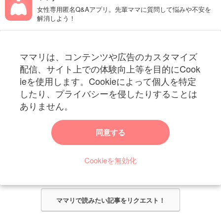
女性専用匿名Q&Aアプリ。先輩ママに質問して悩みや不安を
解消しよう！
フォローしてね！ママリ公式アカウント
ママリは、コンテンツや広告のカスタマイズ
妊娠〜子育て中のお役立ち情報を配信中
配信、サイト上での体験向上等を目的にCook
ieを使用します。Cookieによって個人を特定
したり、プライバシーを侵したりすることは
ありません。
ママリからのお知らせ
同意する
今ママリで読みたい記事は何ですか？
Cookieを無効化
ママリ編集部がみなさんのご意見をもとに記事を作成させていただきま
す！
ママリで読みたい記事をリクエスト！