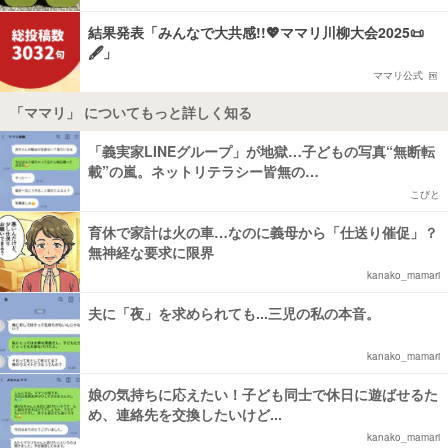
結果発表「みんなで大共感!!💖ママリ川柳大会2025📜
🖋️」
ママリ公式
「ママリ」 についてもっと詳しく知る
「義実家LINEグループ」が地獄…子どもの写真“無断転
載”の嵐。ネットリテラシー皆無の…
こびと
育休で家計は火の車…なのに義母から「仕送り催促」？
無神経な要求に限界
kanako_mamari
夫に「夜」を求められても...三児の私の本音。
kanako_mamari
娘の気持ちに応えたい！子ども同士で休日に遊ばせるた
め、連絡先を交換したいけど...
kanako_mamari