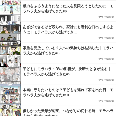
暴力をふるうようになった夫を見限ろうとしたのに｜モ
ラハラ夫から逃げてきた#6
ママリ編集部
あざができるほど殴られ、家計にも過剰な口出しするよ
うに｜モラハラ夫から逃げてき…
ママリ編集部
家族を見放している？夫への気持ちは枯渇した｜モラハ
ラ夫から逃げてきた#8
ママリ編集部
子どもにモラハラ・DVの影響が。決断のときが迫る｜
モラハラ夫から逃げてきた#9
ママリ編集部
本当に守りたいものは？子どもを連れて家を出た日｜モ
ラハラ夫から逃げてきた#10
ママリ編集部
優しかった義母が豹変。つながりの切れる時｜モラハラ
夫から逃げてきた#11