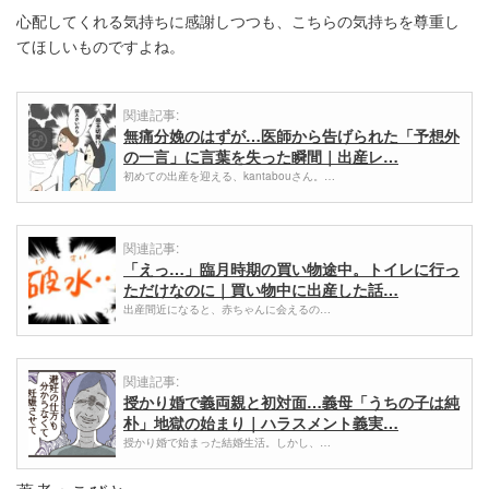
心配してくれる気持ちに感謝しつつも、こちらの気持ちを尊重し
てほしいものですよね。
関連記事:
無痛分娩のはずが…医師から告げられた「予想外
の一言」に言葉を失った瞬間｜出産レ…
初めての出産を迎える、kantabouさん。…
関連記事:
「えっ…」臨月時期の買い物途中。トイレに行っ
ただけなのに｜買い物中に出産した話…
出産間近になると、赤ちゃんに会えるの…
関連記事:
授かり婚で義両親と初対面…義母「うちの子は純
朴」地獄の始まり｜ハラスメント義実…
授かり婚で始まった結婚生活。しかし、…