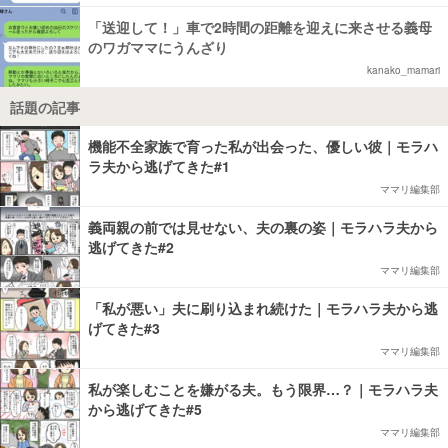
「送迎して！」車で2時間の距離を迎えに来させる義母
のワガママにうんざり
kanako_mamari
話題の記事
機能不全家族で育った私が出会った、優しい彼｜モラハ
ラ夫から逃げてきた#1
ママリ編集部
義両親の前では見せない、夫の裏の姿｜モラハラ夫から
逃げてきた#2
ママリ編集部
「私が悪い」夫に刷り込まれ続けた｜モラハラ夫から逃
げてきた#3
ママリ編集部
私が楽しむことを嫌がる夫。もう限界…？｜モラハラ夫
から逃げてきた#5
ママリ編集部