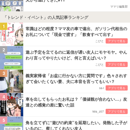
ママリ編集部
「トレンド・イベント」の人気記事ランキング
1
常識はどの程度？ママ友の車で遠出、ガソリン代相当の
お礼について「現金で渡す」「飲食すべて出す」
こびと
アプリで見る
2
遊ぶ予定を立てるのに返信が遅い友人にモヤモヤ。やん
わり言ってやりたいけど、何と言えばいい？
こびと
アプリで見る
3
義実家帰省「お盆に行かない方に質問です」色々されす
ぎて会いたくない妻、夫に本音を言ってもいい？
sa-i
アプリで見る
4
車を出してもらったお礼は？「価値観が合わない…」友
達との感覚の差に驚いた話
kira_z07
アプリで見る
5
角を立てずに“遊びの約束”を延期したい。発熱した子が
いるのに、察してくれない友人