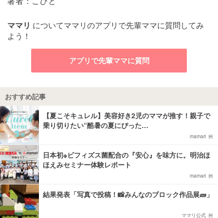
著者：こびと
ママリ
についてママリのアプリで先輩ママに質問してみ
よう！
アプリで先輩ママに質問
おすすめ記事
【夏こそキュレル】美容好き2児のママが推す！親子で
乗り切りたい“酷暑の夏にぴった…
mamari
日本初※ビフィズス菌配合の『安心』を味方に。明治ほ
ほえみセミナー体験レポート
mamari
結果発表「写真で投稿！📸みんなのブロック作品展🧱」
ママリ公式