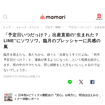
カテゴリー一覧
ママリ
妊活
トップ
トレンド・イベント
ブログ・SNS
「予定日いつだっけ？」出産直前の
「予定日いつだっけ？」出産直前の“生まれた？
妊娠
LINE”にソワソワ。臨月のプレッシャーに共感の
出産
嵐
赤ちゃん・育児
臨月を迎えたら、友だちから、続々と「出産もうすぐだよね」「何月
予定日だっけ？」と、連絡が来るようになった…という投稿を紹介し
子育て・家族
ます。世の中のママたちも、同じ経験をした方もいらっしゃるのでは
ないでしょうか。
病院
2026年01月13日時点の情報です
美容・ファッション
お仕事
日本初※ビフィズス菌配合の『安心』を味方に。明治ほほえみセ
ミナー体験レポート
住まい