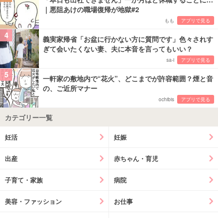
｜悪阻あけの職場復帰が地獄#2
もも
アプリで見る
4
義実家帰省「お盆に行かない方に質問です」色々されす
ぎて会いたくない妻、夫に本音を言ってもいい？
sa-i
アプリで見る
5
一軒家の敷地内で“花火”、どこまでが許容範囲？煙と音
の、ご近所マナー
ochibis
アプリで見る
カテゴリー一覧
妊活
妊娠
出産
赤ちゃん・育児
子育て・家族
病院
美容・ファッション
お仕事