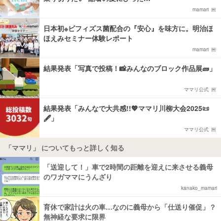
mamari
日本初※ビフィズス菌配合の『安心』を味方に。明治ほ
ほえみセミナー体験レポート
mamari
結果発表「写真で投稿！📸みんなのブロック作品展🧱」
ママリ公式
結果発表「みんなで大共感!!💖ママリ川柳大会2025📜
🖋️」
ママリ公式
「ママリ」 についてもっと詳しく知る
「送迎して！」車で2時間の距離を迎えに来させる義母
のワガママにうんざり
kanako_mamari
育休で家計は火の車…なのに義母から「仕送り催促」？
無神経な要求に限界