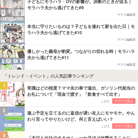
子どもにモラハラ・DVの影響が。決断のときが迫る｜
モラハラ夫から逃げてきた#9
ママリ編集部
本当に守りたいものは？子どもを連れて家を出た日｜モ
ラハラ夫から逃げてきた#10
ママリ編集部
優しかった義母が豹変。つながりの切れる時｜モラハラ
夫から逃げてきた#11
ママリ編集部
「トレンド・イベント」の人気記事ランキング
1
常識はどの程度？ママ友の車で遠出、ガソリン代相当の
お礼について「現金で渡す」「飲食すべて出す」
こびと
アプリで見る
2
遊ぶ予定を立てるのに返信が遅い友人にモヤモヤ。やん
わり言ってやりたいけど、何と言えばいい？
こびと
アプリで見る
3
「本日も出社できません」一か月ほど休職することに…