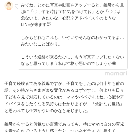
みてね、とかに写真や動画をアップすると、義母から旦
那に「〇〇する時は□□に気をつけてね」とか「〇〇は
危ないよ」みたいな、心配？アドバイス？のような
LINEが来ます😇
しかもどれもこれも、いやいやそんなのわかってるよ…
みたいなことばかり。
こういう連絡が来るたびに、もう写真アップしたくない
なぁと思ってしまう私は性格が悪いのでしょうか😂
子育て経験者である義母ですが、子育てをしたのは何十年も前の
話。その時からさまざまな変化があるはずですし、何よりも日々
子どもを見て対応しているのは、ママやパパですよね。心配やア
ドバイスをしたくなる気持ちはわかりますが、「余計なお世話」
と思われても仕方がないのかなと感じました。
義母からすると何気ない言葉であっても、特にママは自分の育児
を責められているように感じたり、ついネガティブに捉えてしま