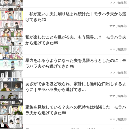
ママリ編集部
「私が悪い」夫に刷り込まれ続けた｜モラハラ夫から逃
げてきた#3
ママリ編集部
私が楽しむことを嫌がる夫。もう限界…？｜モラハラ夫
から逃げてきた#5
ママリ編集部
暴力をふるうようになった夫を見限ろうとしたのに｜モ
ラハラ夫から逃げてきた#6
ママリ編集部
あざができるほど殴られ、家計にも過剰な口出しするよ
うに｜モラハラ夫から逃げてき…
ママリ編集部
家族を見放している？夫への気持ちは枯渇した｜モラハ
ラ夫から逃げてきた#8
ママリ編集部