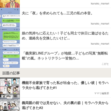
kanako_mamari
夫に「夜」を求められても...三児の私の本音。
kanako_mamari
娘の気持ちに応えたい！子ども同士で休日に遊ばせるた
め、連絡先を交換したいけど...
kanako_mamari
「義実家LINEグループ」が地獄…子どもの写真“無断転
載”の嵐。ネットリテラシー皆無の…
こびと
話題の記事
機能不全家族で育った私が出会った、優しい彼｜モラハ
ラ夫から逃げてきた#1
ママリ編集部
義両親の前では見せない、夫の裏の姿｜モラハラ夫から
逃げてきた#2