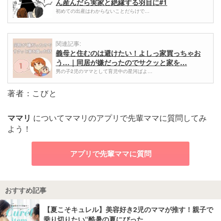
ん産んだら実家と絶縁する羽目に#1
初めての出産はわからないことだらけで…
関連記事:
義母と住むのは避けたい！よしっ家買っちゃお
う…｜同居が嫌だったのでサクッと家を…
男の子2児のママとして育児中の星河ばよ…
著者：こびと
ママリ
についてママリのアプリで先輩ママに質問してみ
よう！
アプリで先輩ママに質問
おすすめ記事
【夏こそキュレル】美容好き2児のママが推す！親子で
乗り切りたい“酷暑の夏にぴった…