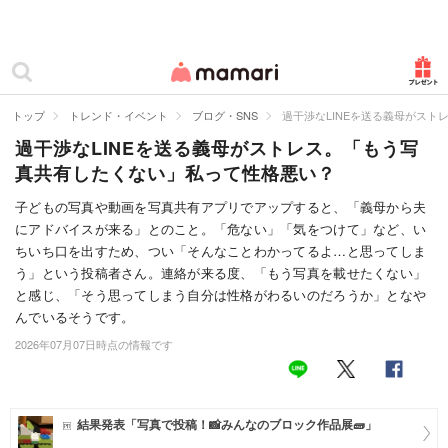
カテゴリー一覧
ママリ
妊活
トップ
トレンド・イベント
ブログ・SNS
過干渉なLINEを送る義母がス
過干渉なLINEを送る義母がストレス。「もう写
妊娠
真共有したくない」私って性格悪い？
出産
子どもの写真や動画を写真共有アプリでアップすると、「義母から夫
にアドバイスが来る」とのこと。「危ない」「気をつけて」など、い
赤ちゃん・育児
ちいち口を出すため、つい「そんなことわかってるよ…と思ってしま
子育て・家族
う」という投稿者さん。連絡が来る度、「もう写真を載せたくない」
と感じ、「そう思ってしまう自分は性格がわるいのだろうか」となや
病院
んでいるそうです。
2026年07月07日時点の情報です
美容・ファッション
お仕事
結果発表「写真で投稿！📸みんなのブロック作品展🧱」
住まい