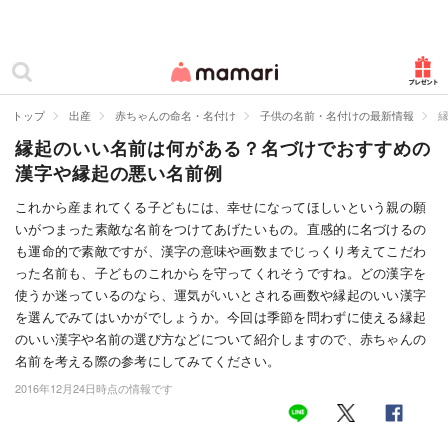
カテゴリー一覧
ママリ
妊活
トップ
出産
赤ちゃんの命名・名付け
子供の名前・名付けの最新情報
縁起のいい名前は何がある？名づけでおすすめの
妊娠
漢字や縁起の悪い名前例
出産
これから産まれてくる子どもには、幸せになってほしいという親の願
いがつまった素敵な名前をつけてあげたいもの。直感的に名づけるの
赤ちゃん・育児
も運命的で素敵ですが、漢字の意味や画数までじっくり考えてこだわ
子育て・家族
った名前も、子どものこれからを守ってくれそうですね。どの漢字を
使うか迷っているのなら、運気がいいとされる画数や縁起のいい漢字
病院
を選んでみてはいかがでしょうか。今回は季節を問わずに使える縁起
のいい漢字や名前の選び方などについて紹介しますので、赤ちゃんの
美容・ファッション
名前を考える際の参考にしてみてください。
2016年12月24日時点の情報です
お仕事
住まい