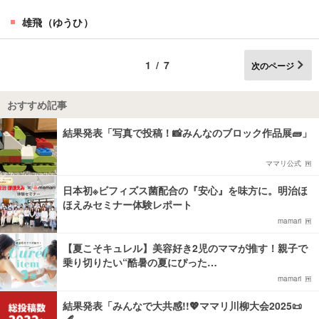
雄飛（ゆうひ）
1/7
次のページ
おすすめ記事
結果発表「写真で投稿！📸みんなのブロック作品展🧱」
ママリ公式
日本初※ビフィズス菌配合の『安心』を味方に。明治ほ
ほえみセミナー体験レポート
mamari
【夏こそキュレル】美容好き2児のママが推す！親子で
乗り切りたい“酷暑の夏にぴった…
mamari
結果発表「みんなで大共感!!💖ママリ川柳大会2025📜