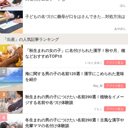
ぽん
子どもの名づけに義母が口をはさんできた…対処方法は
あやぽん
「出産」の人気記事ランキング
1
「秋生まれの女の子」に名付けられた漢字！秋や月、穂
などおすすめTOP10
いもとまゆこ
アプリで見る
2
海に関する男の子の名前125選！漢字にこめられた意味
を紹介
Ray_M
アプリで見る
3
秋生まれの男の子につけたい名前290選！植物をイメー
ジする名前や名づけ体験談
ぐらこ
アプリで見る
4
冬生まれの男の子につけたい名前290選！古風な漢字や
先輩ママの名付け体験談