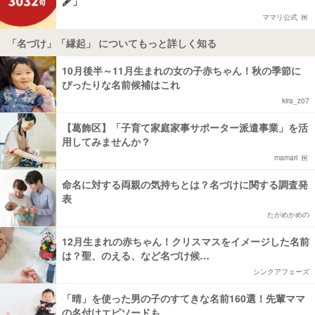
🖋️」
ママリ公式
「名づけ」「縁起」 についてもっと詳しく知る
10月後半～11月生まれの女の子赤ちゃん！秋の季節に
ぴったりな名前候補はこれ
kira_z07
【葛飾区】「子育て家庭家事サポーター派遣事業」を活
用してみませんか？
mamari
命名に対する両親の気持ちとは？名づけに関する調査発
表
たがめかめの
12月生まれの赤ちゃん！クリスマスをイメージした名前
は？聖、のえる、など名づけ候…
シンクアフェーズ
「晴」を使った男の子のすてきな名前160選！先輩ママ
の名付けエピソードも