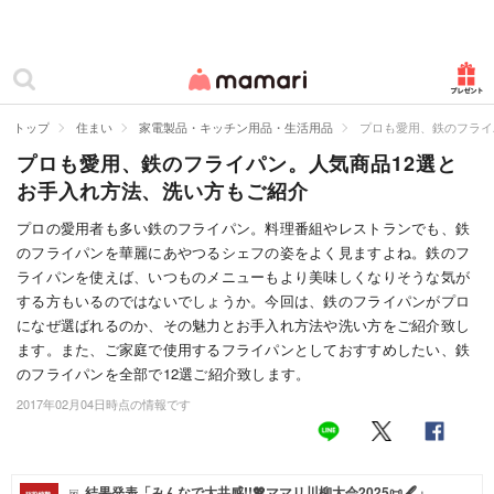
カテゴリー一覧
ママリ
妊活
トップ
住まい
家電製品・キッチン用品・生活用品
プロも愛用、鉄のフライ
プロも愛用、鉄のフライパン。人気商品12選と
妊娠
お手入れ方法、洗い方もご紹介
出産
プロの愛用者も多い鉄のフライパン。料理番組やレストランでも、鉄
のフライパンを華麗にあやつるシェフの姿をよく見ますよね。鉄のフ
赤ちゃん・育児
ライパンを使えば、いつものメニューもより美味しくなりそうな気が
子育て・家族
する方もいるのではないでしょうか。今回は、鉄のフライパンがプロ
になぜ選ばれるのか、その魅力とお手入れ方法や洗い方をご紹介致し
病院
ます。また、ご家庭で使用するフライパンとしておすすめしたい、鉄
のフライパンを全部で12選ご紹介致します。
美容・ファッション
2017年02月04日時点の情報です
お仕事
住まい
結果発表「みんなで大共感!!💖ママリ川柳大会2025📜🖋️」