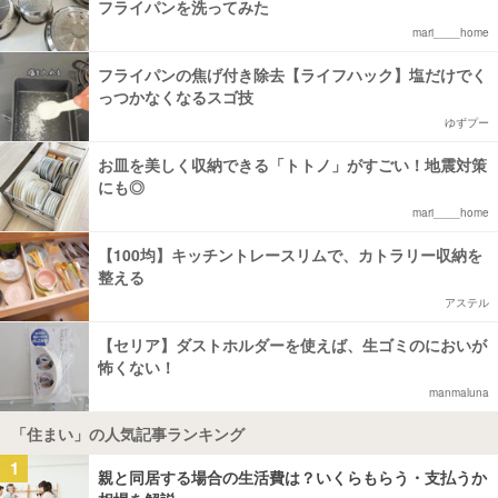
フライパンを洗ってみた
mari____home
フライパンの焦げ付き除去【ライフハック】塩だけでく
っつかなくなるスゴ技
ゆずプー
お皿を美しく収納できる「トトノ」がすごい！地震対策
にも◎
mari____home
【100均】キッチントレースリムで、カトラリー収納を
整える
アステル
【セリア】ダストホルダーを使えば、生ゴミのにおいが
怖くない！
manmaluna
「住まい」の人気記事ランキング
1
親と同居する場合の生活費は？いくらもらう・支払うか