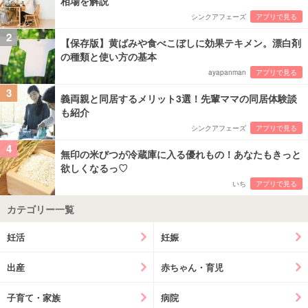
相場を解説
シンクアフェーズ
アプリで見る
2
【保存版】黄ばみや食べこぼしに効果テキメン。漂白剤
の種類と使い方の基本
ayapanman
アプリで見る
3
義両親と同居するメリット3選！先輩ママの同居体験談
も紹介
シンクアフェーズ
アプリで見る
4
無印の米びつが冷蔵庫に入る優れもの！あなたもきっと
欲しくなるっ♡
いち
アプリで見る
カテゴリー一覧
妊活
妊娠
出産
赤ちゃん・育児
子育て・家族
病院