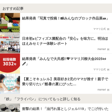
おすすめ記事
結果発表「写真で投稿！📸みんなのブロック作品展🧱」
ママリ公式
日本初※ビフィズス菌配合の『安心』を味方に。明治ほ
ほえみセミナー体験レポート
mamari
結果発表「みんなで大共感!!💖ママリ川柳大会2025📜
🖋️」
ママリ公式
【夏こそキュレル】美容好き2児のママが推す！親子で
乗り切りたい“酷暑の夏にぴった…
mamari
「鉄」「フライパン」 についてもっと詳しく知る
衝撃の結果！「油汚れ落としジェル119」でこげ付いた