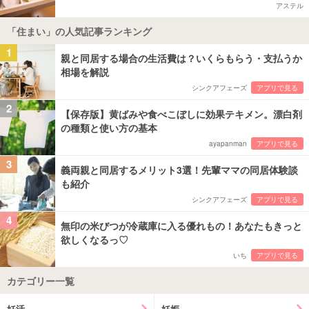
アステル
「住まい」の人気記事ランキング
1
親と同居する場合の生活費は？いくらもらう・支払うか
相場を解説
シンクアフェーズ
アプリで見る
2
【保存版】黄ばみや食べこぼしに効果テキメン。漂白剤
の種類と使い方の基本
ayapanman
アプリで見る
3
義両親と同居するメリット3選！先輩ママの同居体験談
も紹介
シンクアフェーズ
アプリで見る
4
無印の米びつが冷蔵庫に入る優れもの！あなたもきっと
欲しくなるっ♡
いち
アプリで見る
カテゴリー一覧
妊活
妊娠