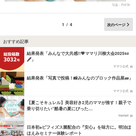
写真：PIXTA
1/4
次のページ
おすすめ記事
結果発表「みんなで大共感!!💖ママリ川柳大会2025📜
🖋️」
ママリ公式
結果発表「写真で投稿！📸みんなのブロック作品展🧱」
ママリ公式
【夏こそキュレル】美容好き2児のママが推す！親子で
乗り切りたい“酷暑の夏にぴった…
mamari
日本初※ビフィズス菌配合の『安心』を味方に。明治ほ
ほえみセミナー体験レポート