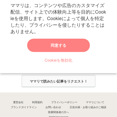
ママリは、コンテンツや広告のカスタマイズ
妊娠〜子育て中のお役立ち情報を配信中
配信、サイト上での体験向上等を目的にCook
ieを使用します。Cookieによって個人を特定
したり、プライバシーを侵したりすることは
ありません。
ママリからのお知らせ
同意する
今ママリで読みたい記事は何ですか？
Cookieを無効化
ママリ編集部がみなさんのご意見をもとに記事を作成させていただきま
す！
ママリで読みたい記事をリクエスト！
運営会社
利用規約
プライバシーポリシー
ママリについて
ブランドガイドライン
お問い合わせ
広告出稿・お取り組みのご相談
医療関係者の方へ