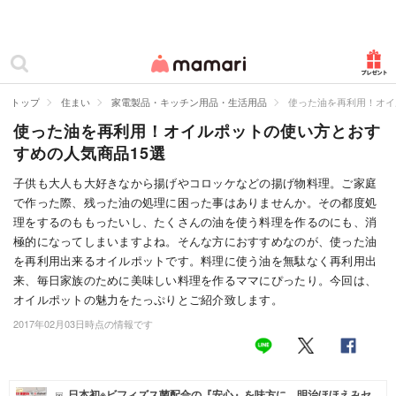
カテゴリー一覧
ママリ
妊活
トップ
住まい
家電製品・キッチン用品・生活用品
使った油を再利用！オイ
使った油を再利用！オイルポットの使い方とおす
妊娠
すめの人気商品15選
出産
子供も大人も大好きなから揚げやコロッケなどの揚げ物料理。ご家庭
で作った際、残った油の処理に困った事はありませんか。その都度処
赤ちゃん・育児
理をするのももったいし、たくさんの油を使う料理を作るのにも、消
子育て・家族
極的になってしまいますよね。そんな方におすすめなのが、使った油
を再利用出来るオイルポットです。料理に使う油を無駄なく再利用出
病院
来、毎日家族のために美味しい料理を作るママにぴったり。今回は、
オイルポットの魅力をたっぷりとご紹介致します。
美容・ファッション
2017年02月03日時点の情報です
お仕事
住まい
日本初※ビフィズス菌配合の『安心』を味方に。明治ほほえみセ