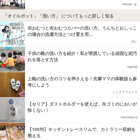
mamari
「オイルポット」「洗い方」 についてもっと詳しく知る
布おむつと布おむつカバーの洗い方。うんちとおしっこ
の場合の洗濯方法とつけ置き用…
ゆい
子供の靴の洗い方を紹介！私が実践している頑固な泥汚
れを落とす方法
ngycak
上靴の洗い方のコツを押さえる！先輩ママの体験談も参
考にしよう
シンクアフェーズ
【セリア】ダストホルダーを使えば、生ゴミのにおいが
怖くない！
manmaluna
【100均】キッチントレースリムで、カトラリー収納を
整える