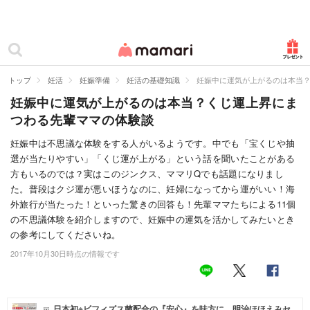
カテゴリー一覧
ママリ
妊活
トップ
妊活
妊娠準備
妊活の基礎知識
妊娠中に運気が上がるのは本当
妊娠中に運気が上がるのは本当？くじ運上昇にま
妊娠
つわる先輩ママの体験談
出産
妊娠中は不思議な体験をする人がいるようです。中でも「宝くじや抽
選が当たりやすい」「くじ運が上がる」という話を聞いたことがある
赤ちゃん・育児
方もいるのでは？実はこのジンクス、ママリQでも話題になりまし
子育て・家族
た。普段はクジ運が悪いほうなのに、妊婦になってから運がいい！海
外旅行が当たった！といった驚きの回答も！先輩ママたちによる11個
病院
の不思議体験を紹介しますので、妊娠中の運気を活かしてみたいとき
の参考にしてくださいね。
美容・ファッション
2017年10月30日時点の情報です
お仕事
住まい
日本初※ビフィズス菌配合の『安心』を味方に。明治ほほえみセ