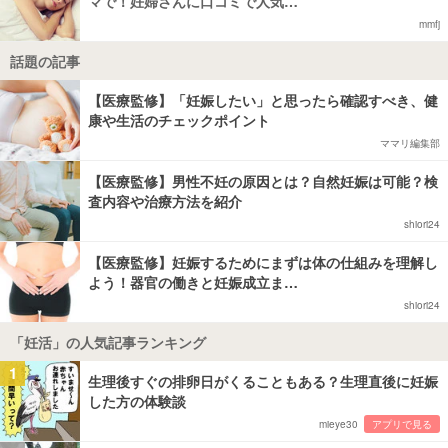
マで！妊婦さんに口コミで人気…
mmfj
話題の記事
【医療監修】「妊娠したい」と思ったら確認すべき、健
康や生活のチェックポイント
ママリ編集部
【医療監修】男性不妊の原因とは？自然妊娠は可能？検
査内容や治療方法を紹介
shiori24
【医療監修】妊娠するためにまずは体の仕組みを理解し
よう！器官の働きと妊娠成立ま…
shiori24
「妊活」の人気記事ランキング
1
生理後すぐの排卵日がくることもある？生理直後に妊娠
した方の体験談
mieye30
アプリで見る