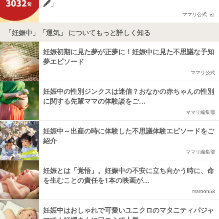
🖋️」
ママリ公式
「妊娠中」「運気」 についてもっと詳しく知る
妊娠初期に見た夢が正夢に！妊娠中に見た不思議な予知
夢エピソード
ママリ公式
妊娠中の性別ジンクスは迷信？おなかの赤ちゃんの性別
に関する先輩ママの体験談をご…
ママリ編集部
妊娠中～出産の時に体験した不思議体験エピソードをご
紹介
ママリ編集部
妊娠とは「覚悟」。妊娠中の不安に立ち向かう時に、命
を生むことの責任を1本の映画が…
maroon58
妊娠中はおしゃれで可愛いユニクロのマタニティパジャ