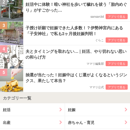
2
妊活中に体験！暗い神社を歩いて穢れを祓う「胎内めぐ
り」がすごかった…
sansan3d
アプリで見る
3
子授け祈願で妊娠できた人多数！？伊勢神宮内にある
「子安神社」で私も2ヶ月後妊娠判明！
ぐらこ
アプリで見る
4
夫とタイミングを取れない… | 妊活、やり切れない思い
の和らげ方
ママリ編集部
アプリで見る
5
抽選が当たった！妊娠中はくじ運がよくなるというジン
クス、果たして本当？
ママリ公式
アプリで見る
カテゴリー一覧
妊活
妊娠
出産
赤ちゃん・育児