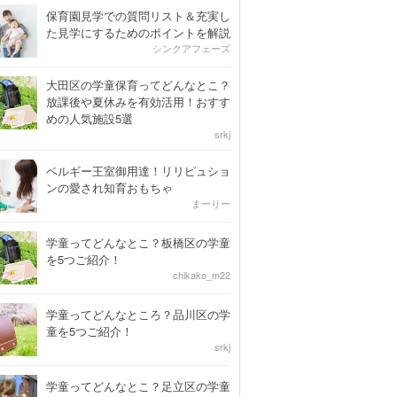
保育園見学での質問リスト＆充実し
た見学にするためのポイントを解説
シンクアフェーズ
大田区の学童保育ってどんなとこ？
放課後や夏休みを有効活用！おすす
めの人気施設5選
srkj
ベルギー王室御用達！リリピュショ
ンの愛され知育おもちゃ
まーりー
学童ってどんなとこ？板橋区の学童
を5つご紹介！
chikako_m22
学童ってどんなところ？品川区の学
童を5つご紹介！
srkj
学童ってどんなとこ？足立区の学童