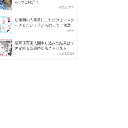
を5つご紹介！
陽気なママ
幼稚園の入園前にこれだけはマスタ
ーさせたい！子どものしつけ10選
tabris
認可保育園入園申し込みの結果は？
内定時＆落選時やることリスト
hattiki0421