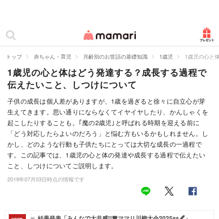
カテゴリー一覧
ママリ
妊活
トップ
赤ちゃん・育児
月齢別のお世話の基礎知識
1歳児
1歳児の心と
1歳児の心と体はどう発達する？成長する過程で
妊娠
伝えたいこと、しつけについて
出産
子供の成長は個人差がありますが、1歳を過ぎると徐々に自立心が芽
生えてきます。思い通りにならなくてイヤイヤしたり、かんしゃくを
赤ちゃん・育児
起こしたりすることも。｢魔の2歳児｣と呼ばれる時期を迎える前に
子育て・家族
「どう対応したらよいのだろう」と悩む方もいるかもしれません。し
かし、どのような行動も子供たちにとっては大切な成長の一過程で
病院
す。この記事では、1歳児の心と体の発達や成長する過程で伝えたい
こと、しつけについてご説明します。
美容・ファッション
2019年07月03日時点の情報です
お仕事
住まい
結果発表「みんなで大共感!!💖ママリ川柳大会2025📜🖋️」