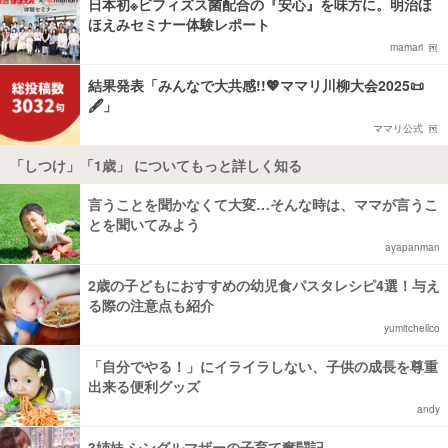
日本初※ビフィズス菌配合の『安心』を味方に。明治ほ
ほえみセミナー体験レポート
mamari
結果発表「みんなで大共感!!💖ママリ川柳大会2025📜
🖋️」
ママリ公式
「しつけ」「1歳」 についてもっと詳しく知る
言うことを聞かなくて大変…そんな時は、ママが言うこ
とを聞いてみよう
ayapanman
2歳の子どもにおすすめの幼児食パスタレシピ4選！与え
る際の注意点も紹介
yumitchellco
「自分でやる！」にイライラしない、子供の成長を尊重
出来る便利グッズ
andy
3姉妹 シングルマザーの子育て奮闘記