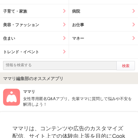
子育て・家族
病院
美容・ファッション
お仕事
住まい
マネー
トレンド・イベント
ママリ編集部のオススメアプリ
ママリ
女性専用匿名Q&Aアプリ。先輩ママに質問して悩みや不安を
解消しよう！
フォローしてね！ママリ公式アカウント
ママリは、コンテンツや広告のカスタマイズ
妊娠〜子育て中のお役立ち情報を配信中
配信、サイト上での体験向上等を目的にCook