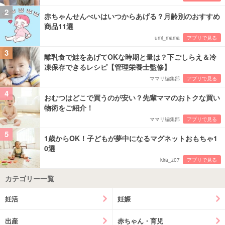
2
赤ちゃんせんべいはいつからあげる？月齢別のおすすめ
商品11選
umi_mama
アプリで見る
3
離乳食で鮭をあげてOKな時期と量は？下ごしらえ＆冷
凍保存できるレシピ【管理栄養士監修】
ママリ編集部
アプリで見る
4
おむつはどこで買うのが安い？先輩ママのおトクな買い
物術をご紹介！
ママリ編集部
アプリで見る
5
1歳からOK！子どもが夢中になるマグネットおもちゃ1
0選
kira_z07
アプリで見る
カテゴリー一覧
妊活
妊娠
出産
赤ちゃん・育児