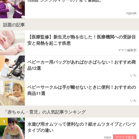
ngycak
話題の記事
【医療監修】新生児が熱を出した！医療機関への受診目
安と発熱を起こす疾患
ママリ編集部
ベビーカー用バッグがあればかさばらない！おすすめ商
品12選
いち
ベビーサークルは手が離せないときに便利！おすすめの
商品11選
いち
「赤ちゃん・育児」の人気記事ランキング
1
水遊び用オムツって便利なの？紙オムツタイプとパンツ
タイプの違い
copa
アプリで見る