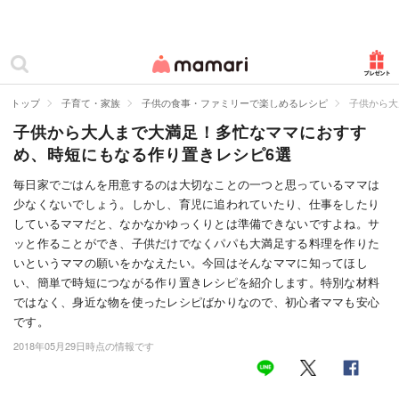
カテゴリー一覧
ママリ
妊活
トップ
子育て・家族
子供の食事・ファミリーで楽しめるレシピ
子供から大
子供から大人まで大満足！多忙なママにおすす
妊娠
め、時短にもなる作り置きレシピ6選
出産
毎日家でごはんを用意するのは大切なことの一つと思っているママは
少なくないでしょう。しかし、育児に追われていたり、仕事をしたり
赤ちゃん・育児
しているママだと、なかなかゆっくりとは準備できないですよね。サ
子育て・家族
ッと作ることができ、子供だけでなくパパも大満足する料理を作りた
いというママの願いをかなえたい。今回はそんなママに知ってほし
病院
い、簡単で時短につながる作り置きレシピを紹介します。特別な材料
ではなく、身近な物を使ったレシピばかりなので、初心者ママも安心
美容・ファッション
です。
2018年05月29日時点の情報です
お仕事
住まい