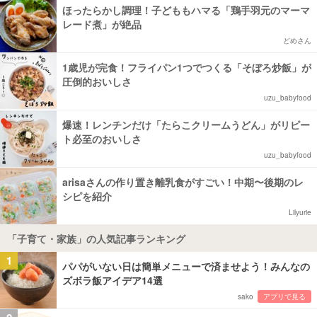
ほったらかし調理！子どももハマる「鶏手羽元のマーマ
レード煮」が絶品
どめさん
1歳児が完食！フライパン1つでつくる「そぼろ炒飯」が
圧倒的おいしさ
uzu_babyfood
爆速！レンチンだけ「たらこクリームうどん」がリピー
ト必至のおいしさ
uzu_babyfood
arisaさんの作り置き離乳食がすごい！中期〜後期のレ
シピを紹介
Lilyurie
「子育て・家族」の人気記事ランキング
1
パパがいない日は簡単メニューで済ませよう！みんなの
ズボラ飯アイデア14選
sako
アプリで見る