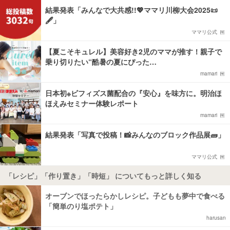
結果発表「みんなで大共感!!💖ママリ川柳大会2025📜
🖋️」
ママリ公式
【夏こそキュレル】美容好き2児のママが推す！親子で
乗り切りたい“酷暑の夏にぴった…
mamari
日本初※ビフィズス菌配合の『安心』を味方に。明治ほ
ほえみセミナー体験レポート
mamari
結果発表「写真で投稿！📸みんなのブロック作品展🧱」
ママリ公式
「レシピ」「作り置き」「時短」 についてもっと詳しく知る
オーブンでほったらかしレシピ。子どもも夢中で食べる
「簡単のり塩ポテト」
harusan