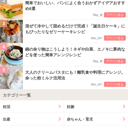
2
簡単でおいしい、パンによく合うおかずアイデアおすす
め6選
Ray_M
アプリで見る
3
混ぜて冷やして固めるだけで完成！「誕生日ケーキ」に
もぴったりなゼリーケーキレシピ
kira_z07
アプリで見る
4
鍋の余り物はこうしよう！ネギや白菜、エノキに豚肉な
どを使った簡単アレンジレシピ
Ray_M
アプリで見る
5
大人のクリームパスタにも！離乳食や料理にアレンジ。
余った粉ミルク活用法
kira_z07
アプリで見る
カテゴリー一覧
妊活
妊娠
出産
赤ちゃん・育児