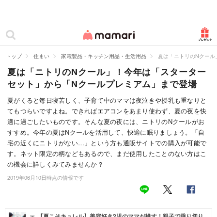
カテゴリー一覧
ママリ
妊活
トップ
住まい
家電製品・キッチン用品・生活用品
夏は「ニトリのNクール
夏は「ニトリのNクール」！今年は「スターター
妊娠
セット」から「Nクールプレミアム」まで登場
出産
夏がくると毎日寝苦しく、子育て中のママは夜泣きや授乳も重なりと
てもつらいですよね。できればエアコンをあまり使わず、夏の夜を快
赤ちゃん・育児
適に過ごしたいものです。そんな夏の夜には、ニトリのNクールがお
子育て・家族
すすめ。今年の夏はNクールを活用して、快適に眠りましょう。「自
宅の近くにニトリがない…」という方も通販サイトでの購入が可能で
病院
す。ネット限定の柄などもあるので、まだ使用したことのない方はこ
の機会に詳しくみてみませんか？
美容・ファッション
2019年06月10日時点の情報です
お仕事
住まい
【夏こそキュレル】美容好き2児のママが推す！親子で乗り切り