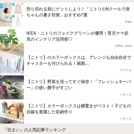
売り切れる前にゲットしよう！「ニトリのNクールで赤
ちゃんの暑さ対策」おすすめ7選
towa
IKEA・ニトリのフェイクグリーンが優秀！育児ママ必
見のインテリア活用術♡
Chloe_mom
【ニトリ】のカラーボックスは、アレンジも自由自在で
キャスターも付けられる！画期…
アステル
【ニトリ】野菜を洗ってすぐ保存！「フレッシュキーパ
ー」の使い勝手がすごい
くわっち
【ニトリ】カラーボックスは横置きがベスト！子どもの
目線を意識した収納作り
くわっち
「住まい」の人気記事ランキング