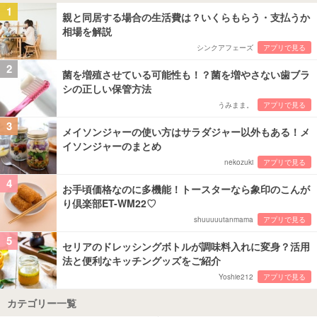
1
親と同居する場合の生活費は？いくらもらう・支払うか
相場を解説
シンクアフェーズ
アプリで見る
2
菌を増殖させている可能性も！？菌を増やさない歯ブラ
シの正しい保管方法
うみまま。
アプリで見る
3
メイソンジャーの使い方はサラダジャー以外もある！メ
イソンジャーのまとめ
nekozuki
アプリで見る
4
お手頃価格なのに多機能！トースターなら象印のこんが
り倶楽部ET-WM22♡
shuuuuutanmama
アプリで見る
5
セリアのドレッシングボトルが調味料入れに変身？活用
法と便利なキッチングッズをご紹介
Yoshie212
アプリで見る
カテゴリー一覧