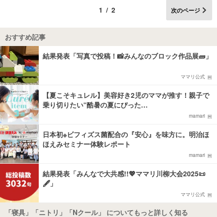
1/2
次のページ
おすすめ記事
結果発表「写真で投稿！📸みんなのブロック作品展🧱」
ママリ公式
【夏こそキュレル】美容好き2児のママが推す！親子で
乗り切りたい“酷暑の夏にぴった…
mamari
日本初※ビフィズス菌配合の『安心』を味方に。明治ほ
ほえみセミナー体験レポート
mamari
結果発表「みんなで大共感!!💖ママリ川柳大会2025📜
🖋️」
ママリ公式
「寝具」「ニトリ」「Nクール」 についてもっと詳しく知る