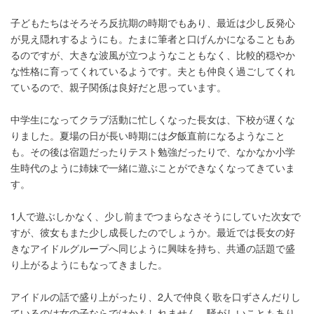
子どもたちはそろそろ反抗期の時期でもあり、最近は少し反発心
が見え隠れするようにも。たまに筆者と口げんかになることもあ
るのですが、大きな波風が立つようなこともなく、比較的穏やか
な性格に育ってくれているようです。夫とも仲良く過ごしてくれ
ているので、親子関係は良好だと思っています。
中学生になってクラブ活動に忙しくなった長女は、下校が遅くな
りました。夏場の日が長い時期には夕飯直前になるようなこと
も。その後は宿題だったりテスト勉強だったりで、なかなか小学
生時代のように姉妹で一緒に遊ぶことができなくなってきていま
す。
1人で遊ぶしかなく、少し前までつまらなさそうにしていた次女で
すが、彼女もまた少し成長したのでしょうか。最近では長女の好
きなアイドルグループへ同じように興味を持ち、共通の話題で盛
り上がるようにもなってきました。
アイドルの話で盛り上がったり、2人で仲良く歌を口ずさんだりし
ているのは女の子ならではかもしれません。騒がしいこともあり