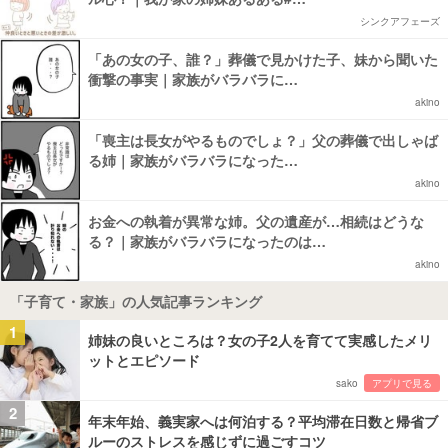
シンクアフェーズ
「あの女の子、誰？」葬儀で見かけた子、妹から聞いた
衝撃の事実｜家族がバラバラに…
akino
「喪主は長女がやるものでしょ？」父の葬儀で出しゃば
る姉｜家族がバラバラになった…
akino
お金への執着が異常な姉。父の遺産が…相続はどうな
る？｜家族がバラバラになったのは…
akino
「子育て・家族」の人気記事ランキング
1
姉妹の良いところは？女の子2人を育てて実感したメリ
ットとエピソード
sako
アプリで見る
2
年末年始、義実家へは何泊する？平均滞在日数と帰省ブ
ルーのストレスを感じずに過ごすコツ