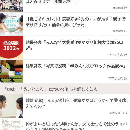
ほえみセミナー体験レポート
mamari
【夏こそキュレル】美容好き2児のママが推す！親子で
乗り切りたい“酷暑の夏にぴった…
mamari
結果発表「みんなで大共感!!💖ママリ川柳大会2025📜
🖋️」
ママリ公式
結果発表「写真で投稿！📸みんなのブロック作品展🧱」
ママリ公式
「姉妹」「良いところ」 についてもっと詳しく知る
姉妹喧嘩(げんか)が壮絶！先輩ママはどうやって乗り越
えてるの？
emisuke_113
仲がよいと思ったら即けんか。女同士ならではのライバ
ル心？｜我が家の姉妹あるある#…