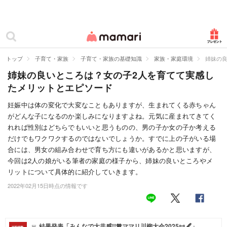
カテゴリー一覧
ママリ
妊活
トップ
子育て・家族
子育て・家族の基礎知識
家族・家庭環境
姉妹の
姉妹の良いところは？女の子2人を育てて実感し
妊娠
たメリットとエピソード
出産
妊娠中は体の変化で大変なこともありますが、生まれてくる赤ちゃん
がどんな子になるのか楽しみになりますよね。元気に産まれてきてく
赤ちゃん・育児
れれば性別はどちらでもいいと思うものの、男の子か女の子か考える
子育て・家族
だけでもワクワクするのではないでしょうか。すでに上の子がいる場
合には、男女の組み合わせで育ち方にも違いがあるかと思いますが、
病院
今回は2人の娘がいる筆者の家庭の様子から、姉妹の良いところやメ
リットについて具体的に紹介していきます。
美容・ファッション
2022年02月15日時点の情報です
お仕事
住まい
結果発表「みんなで大共感!!💖ママリ川柳大会2025📜🖋️」