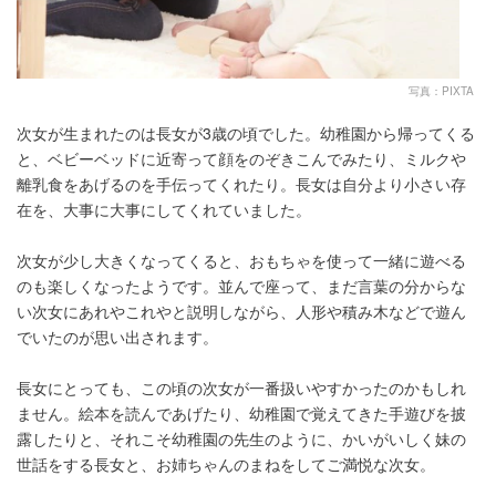
写真：PIXTA
次女が生まれたのは長女が3歳の頃でした。幼稚園から帰ってくる
と、ベビーベッドに近寄って顔をのぞきこんでみたり、ミルクや
離乳食をあげるのを手伝ってくれたり。長女は自分より小さい存
在を、大事に大事にしてくれていました。
次女が少し大きくなってくると、おもちゃを使って一緒に遊べる
のも楽しくなったようです。並んで座って、まだ言葉の分からな
い次女にあれやこれやと説明しながら、人形や積み木などで遊ん
でいたのが思い出されます。
長女にとっても、この頃の次女が一番扱いやすかったのかもしれ
ません。絵本を読んであげたり、幼稚園で覚えてきた手遊びを披
露したりと、それこそ幼稚園の先生のように、かいがいしく妹の
世話をする長女と、お姉ちゃんのまねをしてご満悦な次女。