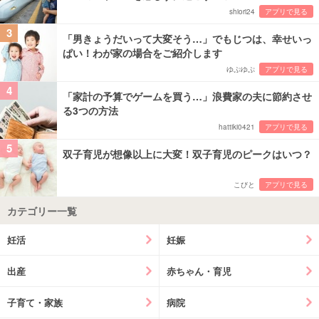
shiori24
アプリで見る
3
「男きょうだいって大変そう…」でもじつは、幸せいっ
ぱい！わが家の場合をご紹介します
ゆぷゆぷ
アプリで見る
4
「家計の予算でゲームを買う…」浪費家の夫に節約させ
る3つの方法
hattiki0421
アプリで見る
5
双子育児が想像以上に大変！双子育児のピークはいつ？
こびと
アプリで見る
カテゴリー一覧
妊活
妊娠
出産
赤ちゃん・育児
子育て・家族
病院