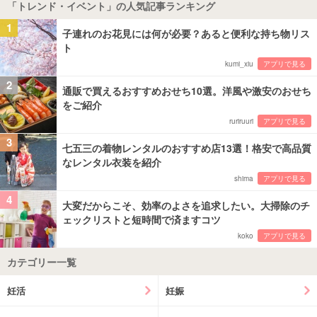
「トレンド・イベント」の人気記事ランキング
1
子連れのお花見には何が必要？あると便利な持ち物リス
ト
kumi_xiu
アプリで見る
2
通販で買えるおすすめおせち10選。洋風や激安のおせち
をご紹介
ruriruuri
アプリで見る
3
七五三の着物レンタルのおすすめ店13選！格安で高品質
なレンタル衣装を紹介
shima
アプリで見る
4
大変だからこそ、効率のよさを追求したい。大掃除のチ
ェックリストと短時間で済ますコツ
koko
アプリで見る
カテゴリー一覧
妊活
妊娠