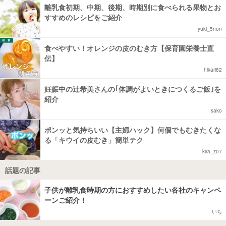
離乳食初期、中期、後期、時期別に食べられる果物とお
すすめのレシピをご紹介
yuki_5non
食べやすい！オレンジの皮のむき方【保育園栄養士直
伝】
hikari82
妊娠中の辻希美さんの｢体調がよいときにつくるご飯｣を
紹介
sako
ポンッと気持ちいい【主婦ハック】何個でもむきたくな
る「キウイの皮むき」簡単テク
kira_z07
話題の記事
子供が離乳食時期の方におすすめしたい各社のキャンペ
ーンご紹介！
いち