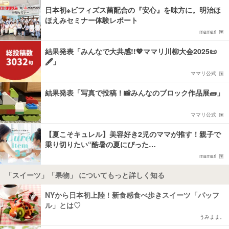
日本初※ビフィズス菌配合の『安心』を味方に。明治ほ
ほえみセミナー体験レポート
mamari
結果発表「みんなで大共感!!💖ママリ川柳大会2025📜
🖋️」
ママリ公式
結果発表「写真で投稿！📸みんなのブロック作品展🧱」
ママリ公式
【夏こそキュレル】美容好き2児のママが推す！親子で
乗り切りたい“酷暑の夏にぴった…
mamari
「スイーツ」「果物」 についてもっと詳しく知る
NYから日本初上陸！新食感食べ歩きスイーツ「パッフ
ル」とは♡
うみまま。