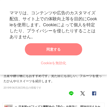
ママリは、コンテンツや広告のカスタマイズ
カテゴリー一覧
配信、サイト上での体験向上等を目的にCook
ママリ
ieを使用します。Cookieによって個人を特定
妊活
トップ
トレンド・イベント
季節のイベント
「自分へのご褒美がほしい！」
したり、プライバシーを侵したりすることは
「自分へのご褒美がほしい！」今夏注目のフルー
妊娠
ありません。
ツを使ったひんやりスイーツをご紹介
出産
同意する
暑い夏はぐったり疲れてしまって、食欲が落ちてしまうことがありま
すよね。そんなときでも、さっぱりしたフルーツやひんやりスイーツ
赤ちゃん・育児
なら食べたくなる方もいるのではないでしょうか。今回は、これから
Cookieを無効化
子育て・家族
の季節にぴったりなスイーツを紹介。見た目も涼しくてかわいらし
く、自分へのごほうびにはもちろん、ママ友の家へ行くときなどの手
病院
土産や贈り物にもおすすめです。見た目にも涼しい、フルーツを使っ
たひんやりスイーツを紹介します。
美容・ファッション
2019年06月26日時点の情報です
お仕事
住まい
日本初※ビフィズス菌配合の『安心』を味方に。明治ほほえみセ