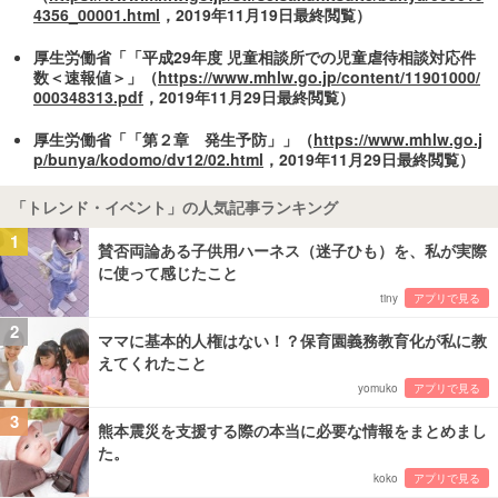
4356_00001.html
，2019年11月19日最終閲覧）
厚生労働省「「平成29年度 児童相談所での児童虐待相談対応件
数＜速報値＞」（
https://www.mhlw.go.jp/content/11901000/
000348313.pdf
，2019年11月29日最終閲覧）
厚生労働省「「第２章 発生予防」」（
https://www.mhlw.go.j
p/bunya/kodomo/dv12/02.html
，2019年11月29日最終閲覧）
「トレンド・イベント」の人気記事ランキング
1
賛否両論ある子供用ハーネス（迷子ひも）を、私が実際
に使って感じたこと
tiny
アプリで見る
2
ママに基本的人権はない！？保育園義務教育化が私に教
えてくれたこと
yomuko
アプリで見る
3
熊本震災を支援する際の本当に必要な情報をまとめまし
た。
koko
アプリで見る