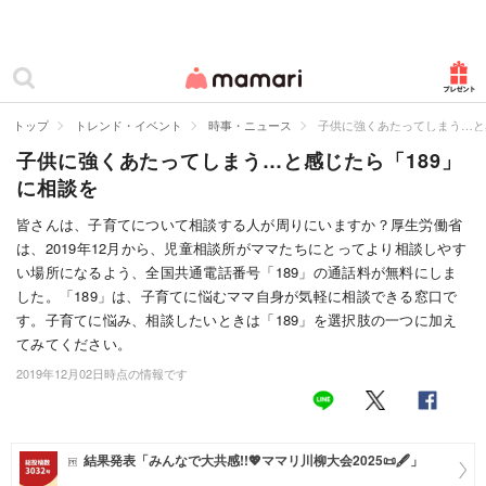
カテゴリー一覧
ママリ
妊活
トップ
トレンド・イベント
時事・ニュース
子供に強くあたってしまう…と
子供に強くあたってしまう…と感じたら「189」
妊娠
に相談を
出産
皆さんは、子育てについて相談する人が周りにいますか？厚生労働省
は、2019年12月から、児童相談所がママたちにとってより相談しやす
赤ちゃん・育児
い場所になるよう、全国共通電話番号「189」の通話料が無料にしま
子育て・家族
した。「189」は、子育てに悩むママ自身が気軽に相談できる窓口で
す。子育てに悩み、相談したいときは「189」を選択肢の一つに加え
病院
てみてください。
2019年12月02日時点の情報です
美容・ファッション
お仕事
結果発表「みんなで大共感!!💖ママリ川柳大会2025📜🖋️」
住まい