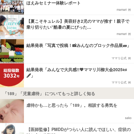
ほえみセミナー体験レポート
mamari
【夏こそキュレル】美容好き2児のママが推す！親子で
乗り切りたい“酷暑の夏にぴった…
mamari
結果発表「写真で投稿！📸みんなのブロック作品展🧱」
ママリ公式
結果発表「みんなで大共感!!💖ママリ川柳大会2025📜
🖋️」
ママリ公式
「189」「児童虐待」 についてもっと詳しく知る
虐待かも…と思ったら「189」。相談する勇気を
sako
【医師監修】PMDDがつらい人に読んでほしい、症状の