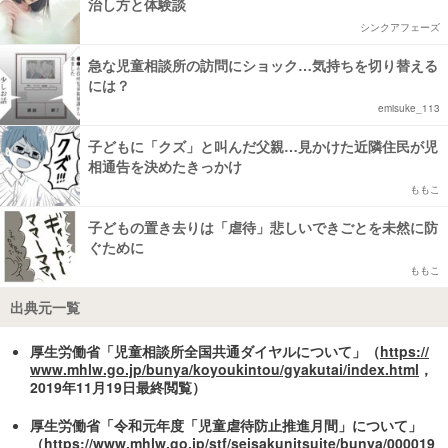
治し方と体験談
シンクアフェーズ
急な児童相談所の訪問にショック…気持ちを切り替える
には？
emisuke_113
子どもに「クズ」と叫んだ父親…見かけた近隣住民が児
相通告を決めたきっかけ
ももこ
子どもの置き去りは「虐待」悲しいできごとを未然に防
ぐために
ももこ
出典元一覧
厚生労働省「児童相談所全国共通ダイヤルについて」（
https://
www.mhlw.go.jp/bunya/koyoukintou/gyakutai/index.html
，
2019年11月19日最終閲覧）
厚生労働省「令和元年度「児童虐待防止推進月間」について」
（
https://www.mhlw.go.jp/stf/seisakunitsuite/bunya/000019