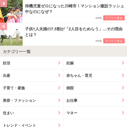
4
待機児童ゼロになった川崎市！マンション建設ラッシュ
中なのになぜ？
mmfj
アプリで見る
5
子供1人夫婦の7.5割が「2人目をためらう」…その理由
とは？
mmfj
アプリで見る
カテゴリー一覧
妊活
妊娠
出産
赤ちゃん・育児
子育て・家族
病院
美容・ファッション
お仕事
住まい
マネー
トレンド・イベント