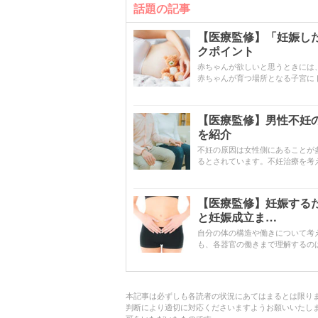
話題の記事
【医療監修】「妊娠し
クポイント
赤ちゃんが欲しいと思うときには
赤ちゃんが育つ場所となる子宮に
【医療監修】男性不妊
を紹介
不妊の原因は女性側にあることが
るとされています。不妊治療を考
【医療監修】妊娠する
と妊娠成立ま…
自分の体の構造や働きについて考
も、各器官の働きまで理解するの
本記事は必ずしも各読者の状況にあてはまるとは限り
判断により適切に対応くださいますようお願いいたし
可をいただいたものです。