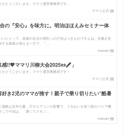
りがとうございます。ママリ運営事務局です。
ママリ公式
配合の『安心』を味方に。明治ほほえみセミナー体
パパにとって、産後の生活や授乳への不安はつきものですよね。共働き世
加する家庭が増える一方で、『…
mamari
!💖ママリ川柳大会2025📜🖋️」
りがとうございます。ママリ運営事務局です！
ママリ公式
容好き2児のママが推す！親子で乗り切りたい“酷暑
ど過酷な近年の夏。汗やエアコンの影響で、うるおいを保つ肌のバリア機
そこで今回は、「暑くてスキン…
mamari