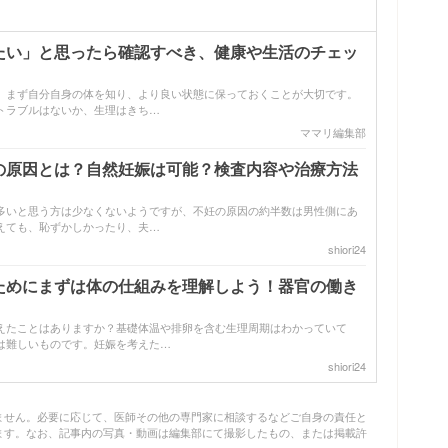
たい」と思ったら確認すべき、健康や生活のチェッ
、まず自分自身の体を知り、より良い状態に保っておくことが大切です。
トラブルはないか、生理はきち…
ママリ編集部
の原因とは？自然妊娠は可能？検査内容や治療方法
多いと思う方は少なくないようですが、不妊の原因の約半数は男性側にあ
えても、恥ずかしかったり、夫…
shiori24
ためにまずは体の仕組みを理解しよう！器官の働き
えたことはありますか？基礎体温や排卵を含む生理周期はわかっていて
は難しいものです。妊娠を考えた…
shiori24
ません。必要に応じて、医師その他の専門家に相談するなどご自身の責任と
ます。なお、記事内の写真・動画は編集部にて撮影したもの、または掲載許