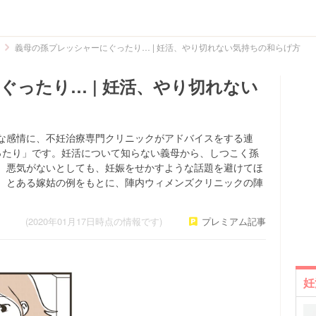
義母の孫プレッシャーにぐったり… | 妊活、やり切れない気持ちの和らげ方
ぐったり… | 妊活、やり切れない
な感情に、不妊治療専門クリニックがアドバイスをする連
ったり」です。妊活について知らない義母から、しつこく孫
。悪気がないとしても、妊娠をせかすような話題を避けてほ
。とある嫁姑の例をもとに、陣内ウィメンズクリニックの陣
(2020年01月17日時点の情報です)
プレミアム記事
妊