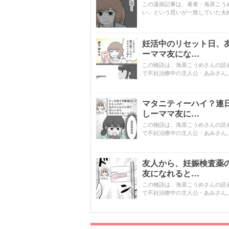
この漫画記事は、著者・海原こう
い」という思いが一致していた夫
妊活中のリセット日、
ーママ友にな…
この物語は、海原こうめさんの読
で不妊治療中の主人公・あみさん
マタニティーハイ？連
しーママ友に…
この物語は、海原こうめさんの読
で不妊治療中の主人公・あみさん
友人から、妊娠検査薬
友になれると…
この物語は、海原こうめさんの読
で不妊治療中の主人公・あみさん