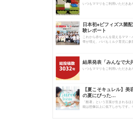
いつもママリをご利用いただきあ
日本初※ビフィズス菌
験レポート
これから赤ちゃんを迎えるママ・
帯が増え、パパもミルク育児に参
結果発表「みんなで大共感!
いつもママリをご利用いただきあ
【夏こそキュレル】美
の夏にぴった…
「酷暑」という言葉が生まれるほ
能は想像以上に低下しがちです。