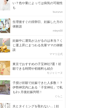
い？色や量によっては病気の可能性
も
tsururun
生理後すぐの排卵日、妊娠した方の
体験談
mieye30
妊娠中に運気が上がるのは本当？く
じ運上昇にまつわる先輩ママの体験
談
ママリ公式
東京でおすすめの子宝神社7選！祈
願できる時間や初穂料も紹介
モジャミーヌ
子授け祈願で妊娠できた人多数！？
伊勢神宮内にある「子安神社」で私
も2ヶ月後妊娠判明！
ぐらこ
夫とタイミングを取れない… | 妊