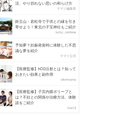
活、やり切れない思いの和らげ方
ママリ編集部
鈴立山・若松寺で子供との縁を引き
寄せよう！東北の子宝神社もご紹介
lucky_rainbow
予知夢？妊娠発覚時に体験した不思
議な夢を紹介
ママリ公式
【医療監修】hCG注射とは？知って
おきたい効果と副作用
olivemama
【医療監修】子宮内膜ポリープと
は？不妊との関係や治療方法、体験
談をご紹介
rina13