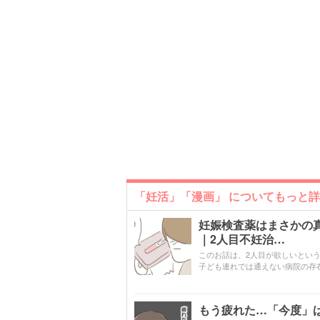
「妊活」「漫画」 についてもっと
妊娠検査薬はまさかの
｜2人目不妊治…
このお話は、2人目が欲しいという思い
子ども連れでは通えない病院の存
もう疲れた…「今度」