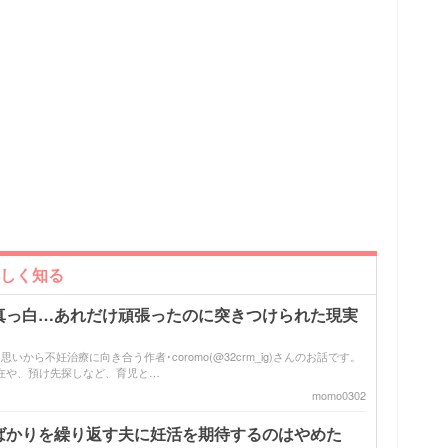
詳しく知る
真っ白…あれだけ頑張ったのに突きつけられた現実
から不妊治療に向き合う作者･coromo(@32crm_ig)さんのお話です。
在や、預け先探しなど、育児と…
momo0302
ばかりを繰り返す夫に妊活を期待するのはやめた