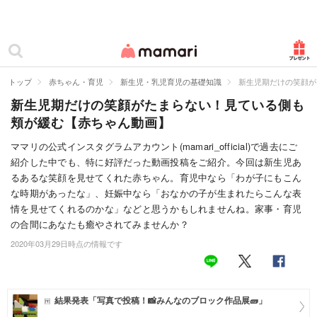
カテゴリー一覧
ママリ
妊活
トップ
赤ちゃん・育児
新生児・乳児育児の基礎知識
新生児期だけの笑顔が
新生児期だけの笑顔がたまらない！見ている側も
妊娠
頬が緩む【赤ちゃん動画】
出産
ママリの公式インスタグラムアカウント(mamari_official)で過去にご
紹介した中でも、特に好評だった動画投稿をご紹介。今回は新生児あ
赤ちゃん・育児
るあるな笑顔を見せてくれた赤ちゃん。育児中なら「わが子にもこん
子育て・家族
な時期があったな」、妊娠中なら「おなかの子が生まれたらこんな表
情を見せてくれるのかな」などと思うかもしれませんね。家事・育児
病院
の合間にあなたも癒やされてみませんか？
2020年03月29日時点の情報です
美容・ファッション
お仕事
結果発表「写真で投稿！📸みんなのブロック作品展🧱」
住まい