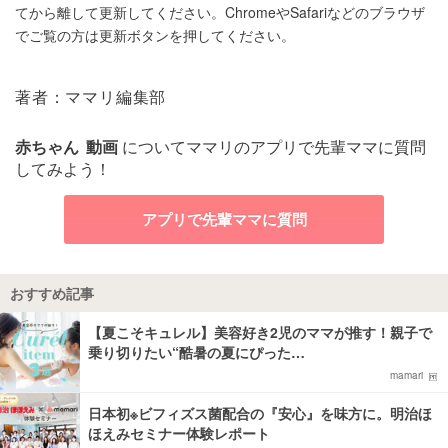
てから離して更新してください。ChromeやSafariなどのブラウザ
でご覧の方は更新ボタンを押してください。
著者：ママリ編集部
赤ちゃん
動画
についてママリのアプリで先輩ママに質問
してみよう！
アプリで先輩ママに質問
おすすめ記事
【夏こそキュレル】美容好き2児のママが推す！親子で
乗り切りたい“酷暑の夏にぴった…
mamari
日本初※ビフィズス菌配合の『安心』を味方に。明治ほ
ほえみセミナー体験レポート