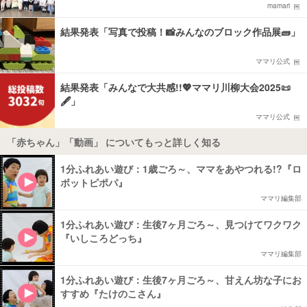
mamari
結果発表「写真で投稿！📸みんなのブロック作品展🧱」
ママリ公式
結果発表「みんなで大共感!!💖ママリ川柳大会2025📜
🖋️」
ママリ公式
「赤ちゃん」「動画」 についてもっと詳しく知る
1分ふれあい遊び：1歳ごろ～、ママをあやつれる!?『ロ
ボットピポパ』
ママリ編集部
1分ふれあい遊び：生後7ヶ月ごろ～、見つけてワクワク
『いしころどっち』
ママリ編集部
1分ふれあい遊び：生後7ヶ月ごろ～、甘えん坊な子にお
すすめ『たけのこさん』