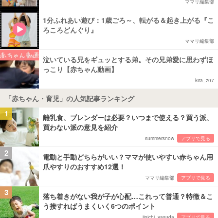
ママリ編集部
1分ふれあい遊び：1歳ごろ～、転がる＆起き上がる『こ
ろころどんぐり』
ママリ編集部
泣いている兄をギュッとする弟。その兄弟愛に思わずほ
っこり【赤ちゃん動画】
kira_z07
「赤ちゃん・育児」の人気記事ランキング
1
離乳食、ブレンダーは必要？いつまで使える？買う派、
買わない派の意見を紹介
summersnow
アプリで見る
2
電動と手動どちらがいい？ママが使いやすい赤ちゃん用
爪やすりのおすすめ12選！
ママリ編集部
アプリで見る
3
落ち着きがない我が子が心配…これって普通？特徴＆こ
う接すればうまくいく6つのポイント
jinichi_yasuda
アプリで見る