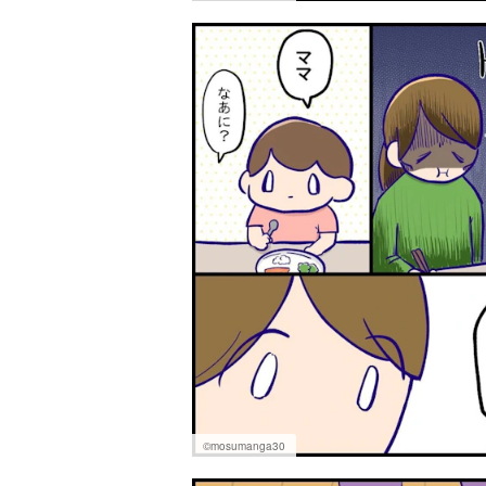
©mosumanga30