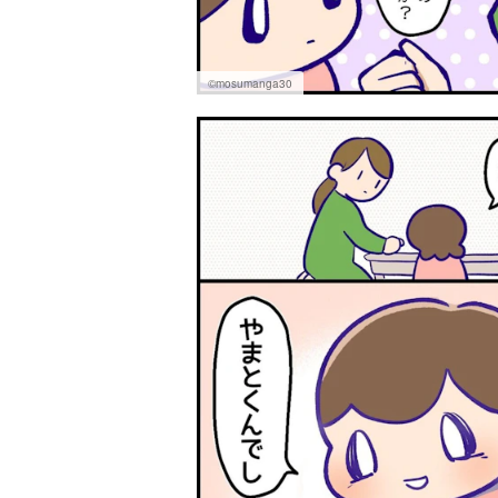
©mosumanga30