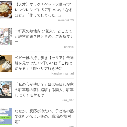
【天才】マックナゲット大量→“ア
レンジレシピ”に5.7万いいね「なる
ほど」「作ってしまった…」
minaduki23
一軒家の敷地内で“花火”、どこまで
が許容範囲？煙と音の、ご近所マナ
ー
ochibis
ベビー靴の持ち歩き【セリア】最適
解を見つけた！2千いいね「これは
助かる」「即セリア行き決定」
kanako_mamari
「私の心が狭い？」ほぼ毎日わが家
の駐車場の前に路駐する隣人、駐車
しにくくモヤモヤ
kira_z07
なぜか、反応が冷たい。子どもの熱
で休むと伝えた後の、職場の“塩対
応”
ume