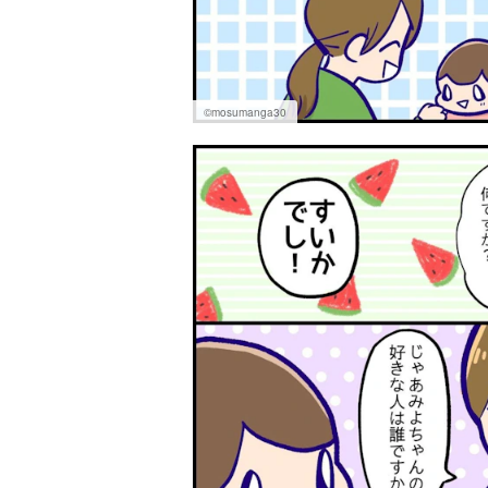
©mosumanga30