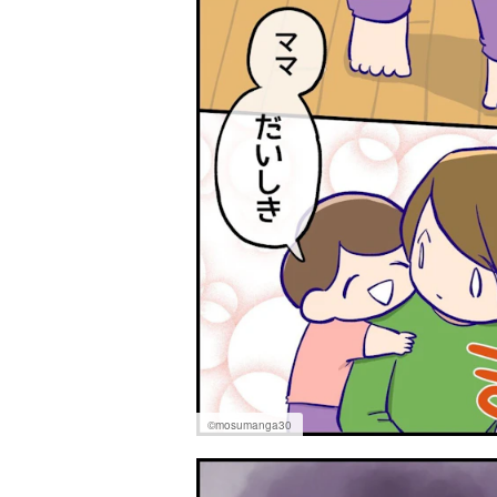
©mosumanga30