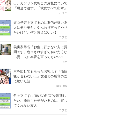
出、ガソリン代相当のお礼について
「現金で渡す」「飲食すべて出す」
こびと
遊ぶ予定を立てるのに返信が遅い友
人にモヤモヤ。やんわり言ってやり
たいけど、何と言えばいい？
こびと
義実家帰省「お盆に行かない方に質
問です」色々されすぎて会いたくな
い妻、夫に本音を言ってもいい？
sa-i
車を出してもらったお礼は？「価値
観が合わない…」友達との感覚の差
に驚いた話
kira_z07
角を立てずに“遊びの約束”を延期し
たい。発熱した子がいるのに、察し
てくれない友人
こびと