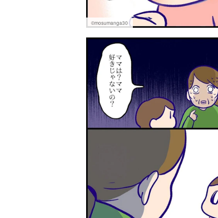
©mosumanga30