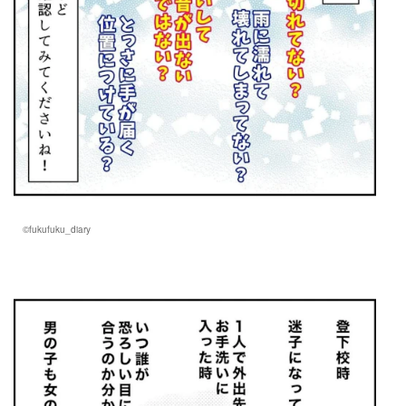
©fukufuku_diary