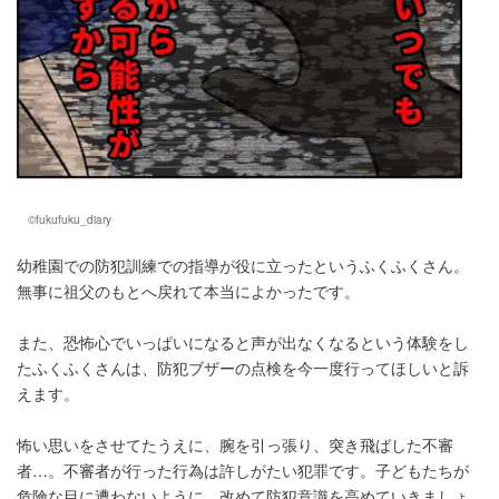
©fukufuku_diary
幼稚園での防犯訓練での指導が役に立ったというふくふくさん。
無事に祖父のもとへ戻れて本当によかったです。
また、恐怖心でいっぱいになると声が出なくなるという体験をし
たふくふくさんは、防犯ブザーの点検を今一度行ってほしいと訴
えます。
怖い思いをさせてたうえに、腕を引っ張り、突き飛ばした不審
者…。不審者が行った行為は許しがたい犯罪です。子どもたちが
危険な目に遭わないように、改めて防犯意識を高めていきましょ