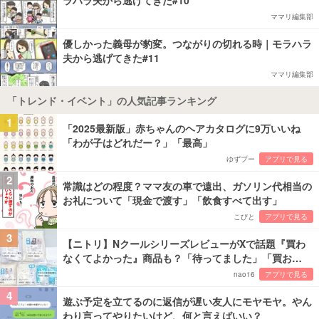
ラハラ夫から逃げてきた#10
ママリ編集部
優しかった義母が豹変。つながりの切れる時｜モラハラ
夫から逃げてきた#11
ママリ編集部
「トレンド・イベント」の人気記事ランキング
1
「2025最新版」赤ちゃんのヘアカタログに9万いいね
「わが子はどれだー？」「最高」
ゆずプー
アプリで見る
2
常識はどの程度？ママ友の車で遠出、ガソリン代相当の
お礼について「現金で渡す」「飲食すべて出す」
こびと
アプリで見る
3
【ニトリ】NクールシリーズレビューがXで話題『買わ
なくてよかった』商品も？「待ってました」「買お…
nao16
アプリで見る
4
遊ぶ予定を立てるのに返信が遅い友人にモヤモヤ。やん
わり言ってやりたいけど、何と言えばいい？