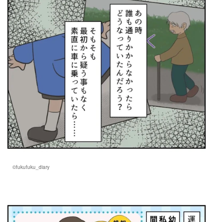
©fukufuku_diary