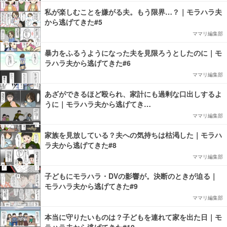
私が楽しむことを嫌がる夫。もう限界…？｜モラハラ夫
から逃げてきた#5
ママリ編集部
暴力をふるうようになった夫を見限ろうとしたのに｜モ
ラハラ夫から逃げてきた#6
ママリ編集部
あざができるほど殴られ、家計にも過剰な口出しするよ
うに｜モラハラ夫から逃げてき…
ママリ編集部
家族を見放している？夫への気持ちは枯渇した｜モラハ
ラ夫から逃げてきた#8
ママリ編集部
子どもにモラハラ・DVの影響が。決断のときが迫る｜
モラハラ夫から逃げてきた#9
ママリ編集部
本当に守りたいものは？子どもを連れて家を出た日｜モ