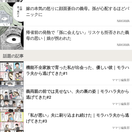
嫁の本気の怒りに顔面蒼白の義母。孫が心配するほどパ
ニックに
NAKAMA
帰省前の発熱で「孫に会えない」リスケも拒否された義
母の思い｜娘が拐われた
NAKAMA
話題の記事
機能不全家族で育った私が出会った、優しい彼｜モラハ
ラ夫から逃げてきた#1
ママリ編集部
義両親の前では見せない、夫の裏の姿｜モラハラ夫から
逃げてきた#2
ママリ編集部
「私が悪い」夫に刷り込まれ続けた｜モラハラ夫から逃
げてきた#3
ママリ編集部