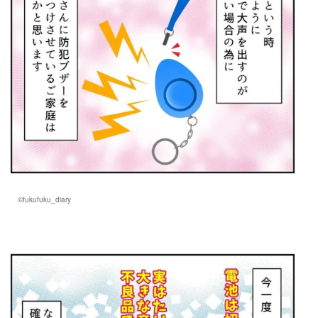
©fukufuku_diary