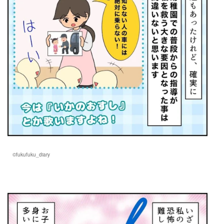
©fukufuku_diary