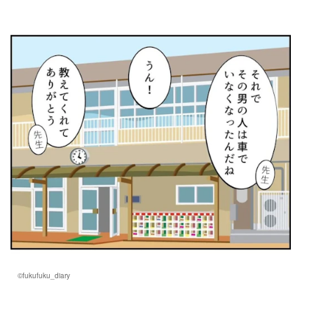
©fukufuku_diary