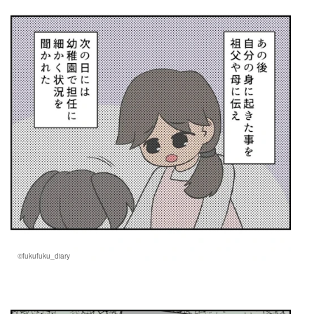
©fukufuku_diary