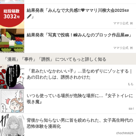
結果発表「みんなで大共感!!💖ママリ川柳大会2025📜
🖋️」
ママリ公式
結果発表「写真で投稿！📸みんなのブロック作品展🧱」
ママリ公式
「漫画」「事件」「誘拐」 についてもっと詳しく知る
「君みたいなかわいい子」…舌なめずりにゾッとする｜
あの日わたしは、誘拐されかけた
もも
いつも使っている場所が危険な場所に…『女子トイレに
覗き魔』
sa-i
背後から知らない男に首を絞められた、女子高生時代の
恐怖体験を漫画化
chochiro629