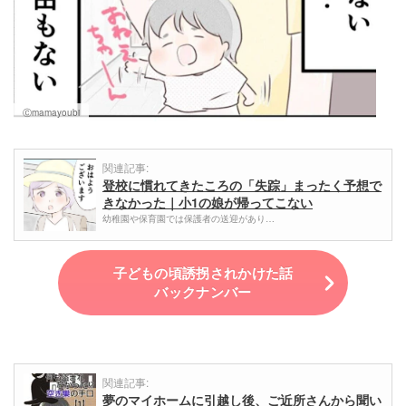
Ⓒmamayoubi
関連記事:
登校に慣れてきたころの「失踪」まったく予想で
きなかった｜小1の娘が帰ってこない
幼稚園や保育園では保護者の送迎があり…
子どもの頃誘拐されかけた話
バックナンバー
関連記事:
夢のマイホームに引越し後、ご近所さんから聞い