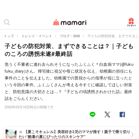
カテゴリー一覧
ママリ
妊活
トップ
トレンド・イベント
ブログ・SNS
子どもの防犯対策、まずできるこ
子どもの防犯対策、まずできることは？｜子ども
妊娠
のころの誘拐未遂#最終話
出産
危うく不審者に連れ去られそうになったふくふく＊白血病ママ(@fuku
fuku_diary)さん。帰宅後に祖父や母に状況を伝え、幼稚園の担任にも
赤ちゃん・育児
事件のことを伝えました。幼稚園での普段からの指導が役に立ったと
子育て・家族
いう今回の事件。ふくふくさんが考える今すぐに確認してほしい対策
と、防犯意識の大切さとは…？『子どもの頃誘拐されかけた話』最終
病院
話をごらんください。
2022年03月16日時点の情報です
美容・ファッション
お仕事
【夏こそキュレル】美容好き2児のママが推す！親子で乗り切り
住まい
たい“酷暑の夏にぴったりのスキンケア”