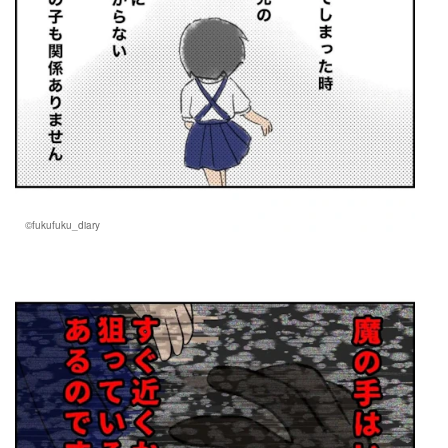
©fukufuku_diary