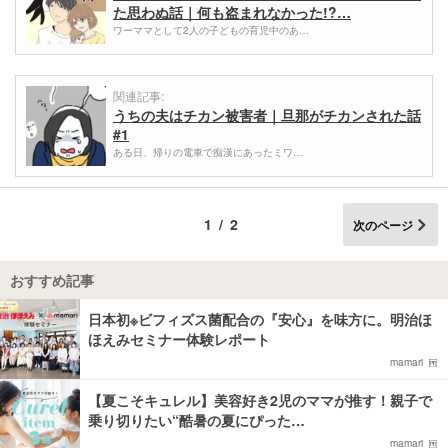
た思わぬ話｜何も盗まれなかった!?…
ワーママとして2人の子どもの育児中のあ…
関連記事:
うちの夫はチカン被害者｜旦那がチカンされた話
#1
ある日、帰りの電車で痴漢にあったミワ…
1/2
次のページ
おすすめ記事
日本初※ビフィズス菌配合の『安心』を味方に。明治ほ
ほえみセミナー体験レポート
mamari
【夏こそキュレル】美容好き2児のママが推す！親子で
乗り切りたい“酷暑の夏にぴった…
mamari