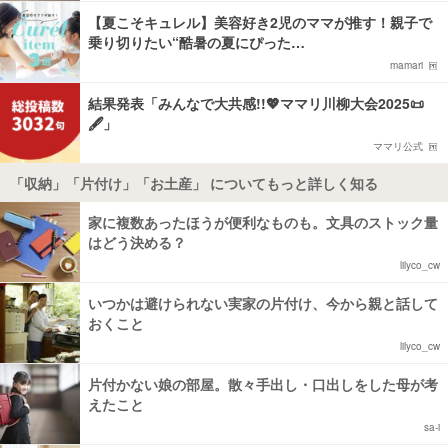
【夏こそキュレル】美容好き2児のママが推す！親子で
乗り切りたい“酷暑の夏にぴった…
mamari
結果発表「みんなで大共感!!💖ママリ川柳大会2025📜
🖋️」
ママリ公式
「収納」「片付け」「お土産」 についてもっと詳しく知る
家に複数あったほうが便利なものも。文具のストック量
はどう決める？
lilyco_cw
いつかは避けられない実家の片付け、今から親と話して
おくこと
lilyco_cw
片付かない娘の部屋。散々手出し・口出しをした母が考
えたこと
sa-i