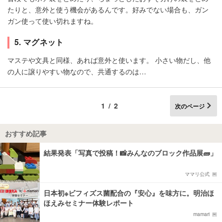
たりと、意外と使う機会があるんです。好みでない場合も、ガン
ガン使って使い切れますね。
5. マグネット
マステや文具と同様、あれば意外と使います。 小さい物だし、他
の人に譲りやすい物なので、共通するのは…
1/2
次のページ
おすすめ記事
結果発表「写真で投稿！📸みんなのブロック作品展🧱」
ママリ公式
日本初※ビフィズス菌配合の『安心』を味方に。明治ほ
ほえみセミナー体験レポート
mamari