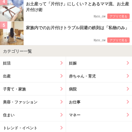
4
お土産って「片付け」にしくい？とあるママ流、お土産
片付け術
lilyco_cw
アプリで見る
5
家族内でのお片付けトラブル回避の鉄則は「私物のみ」
lilyco_cw
アプリで見る
カテゴリー一覧
妊活
妊娠
出産
赤ちゃん・育児
子育て・家族
病院
美容・ファッション
お仕事
住まい
マネー
トレンド・イベント