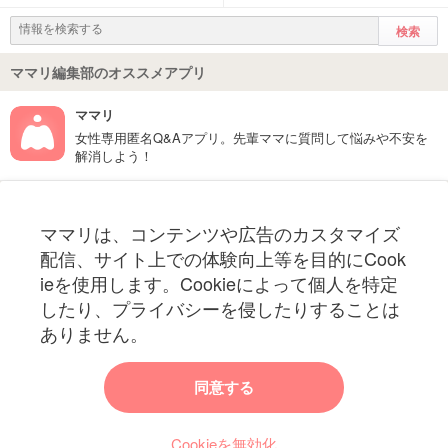
ママリ編集部のオススメアプリ
ママリ
女性専用匿名Q&Aアプリ。先輩ママに質問して悩みや不安を
解消しよう！
フォローしてね！ママリ公式アカウント
ママリは、コンテンツや広告のカスタマイズ
妊娠〜子育て中のお役立ち情報を配信中
配信、サイト上での体験向上等を目的にCook
ieを使用します。Cookieによって個人を特定
したり、プライバシーを侵したりすることは
ありません。
ママリからのお知らせ
同意する
今ママリで読みたい記事は何ですか？
Cookieを無効化