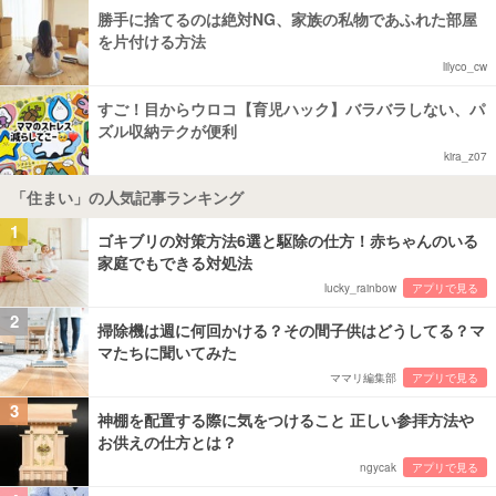
勝手に捨てるのは絶対NG、家族の私物であふれた部屋
を片付ける方法
lilyco_cw
すご！目からウロコ【育児ハック】バラバラしない、パ
ズル収納テクが便利
kira_z07
「住まい」の人気記事ランキング
1
ゴキブリの対策方法6選と駆除の仕方！赤ちゃんのいる
家庭でもできる対処法
lucky_rainbow
アプリで見る
2
掃除機は週に何回かける？その間子供はどうしてる？マ
マたちに聞いてみた
ママリ編集部
アプリで見る
3
神棚を配置する際に気をつけること 正しい参拝方法や
お供えの仕方とは？
ngycak
アプリで見る