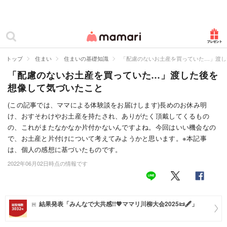
カテゴリー一覧
ママリ
妊活
トップ
住まい
住まいの基礎知識
「配慮のないお土産を買っていた…」渡し
「配慮のないお土産を買っていた…」渡した後を
妊娠
想像して気づいたこと
出産
(この記事では、ママによる体験談をお届けします)長めのお休み明
け、おすそわけやお土産を持たされ、ありがたく頂戴してくるもの
赤ちゃん・育児
の、これがまたなかなか片付かないんですよね。今回はいい機会なの
子育て・家族
で、お土産と片付けについて考えてみようかと思います。※本記事
は、個人の感想に基づいたものです。
病院
2022年06月02日時点の情報です
美容・ファッション
お仕事
結果発表「みんなで大共感!!💖ママリ川柳大会2025📜🖋️」
住まい