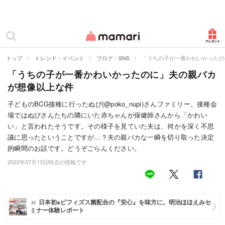
カテゴリー一覧
ママリ
妊活
トップ
トレンド・イベント
ブログ・SNS
「うちの子が一番かわいかったの
「うちの子が一番かわいかったのに」夫の親バカ
妊娠
が想像以上な件
出産
子どものBCG接種に行ったぬぴ(@poko_nupi)さんファミリー。接種会
場ではぬぴさんたちの隣にいた赤ちゃんが保健師さんから「かわい
赤ちゃん・育児
い」と言われたそうです。その様子を見ていた夫は、何かを深く不思
子育て・家族
議に思ったということですが…？夫の親バカな一瞬を切り取った決定
的瞬間のお話です。どうぞごらんください。
病院
2022年07月13日時点の情報です
美容・ファッション
お仕事
日本初※ビフィズス菌配合の『安心』を味方に。明治ほほえみセ
ミナー体験レポート
住まい