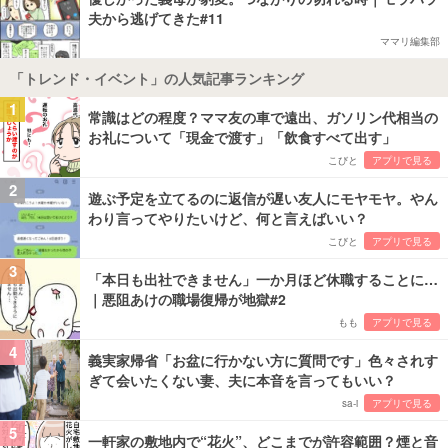
夫から逃げてきた#11
ママリ編集部
「トレンド・イベント」の人気記事ランキング
1
常識はどの程度？ママ友の車で遠出、ガソリン代相当の
お礼について「現金で渡す」「飲食すべて出す」
こびと
アプリで見る
2
遊ぶ予定を立てるのに返信が遅い友人にモヤモヤ。やん
わり言ってやりたいけど、何と言えばいい？
こびと
アプリで見る
3
「本日も出社できません」一か月ほど休職することに…
｜悪阻あけの職場復帰が地獄#2
もも
アプリで見る
4
義実家帰省「お盆に行かない方に質問です」色々されす
ぎて会いたくない妻、夫に本音を言ってもいい？
sa-i
アプリで見る
5
一軒家の敷地内で“花火”、どこまでが許容範囲？煙と音