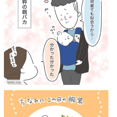
©poko_nupi