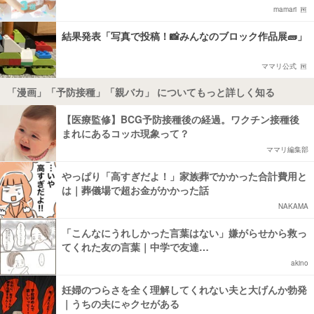
mamari
結果発表「写真で投稿！📸みんなのブロック作品展🧱」
ママリ公式
「漫画」「予防接種」「親バカ」 についてもっと詳しく知る
【医療監修】BCG予防接種後の経過。ワクチン接種後
まれにあるコッホ現象って？
ママリ編集部
やっぱり「高すぎだよ！」家族葬でかかった合計費用と
は｜葬儀場で超お金がかかった話
NAKAMA
「こんなにうれしかった言葉はない」嫌がらせから救っ
てくれた友の言葉｜中学で友達…
akino
妊婦のつらさを全く理解してくれない夫と大げんか勃発
｜うちの夫にゃクセがある