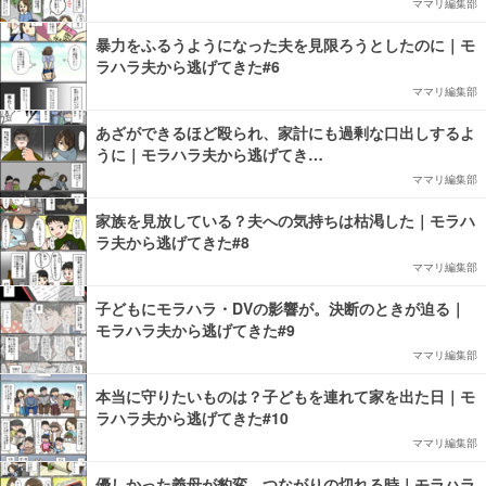
ママリ編集部
暴力をふるうようになった夫を見限ろうとしたのに｜モ
ラハラ夫から逃げてきた#6
ママリ編集部
あざができるほど殴られ、家計にも過剰な口出しするよ
うに｜モラハラ夫から逃げてき…
ママリ編集部
家族を見放している？夫への気持ちは枯渇した｜モラハ
ラ夫から逃げてきた#8
ママリ編集部
子どもにモラハラ・DVの影響が。決断のときが迫る｜
モラハラ夫から逃げてきた#9
ママリ編集部
本当に守りたいものは？子どもを連れて家を出た日｜モ
ラハラ夫から逃げてきた#10
ママリ編集部
優しかった義母が豹変。つながりの切れる時｜モラハラ