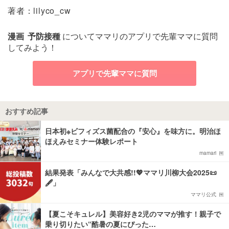
著者：lilyco_cw
漫画
予防接種
についてママリのアプリで先輩ママに質問
してみよう！
アプリで先輩ママに質問
おすすめ記事
日本初※ビフィズス菌配合の『安心』を味方に。明治ほ
ほえみセミナー体験レポート
mamari
結果発表「みんなで大共感!!💖ママリ川柳大会2025📜
🖋️」
ママリ公式
【夏こそキュレル】美容好き2児のママが推す！親子で
乗り切りたい“酷暑の夏にぴった…