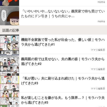
morina
「いやいやいや…ないないない」義実家で待ち受けてい
たものにドン引き｜うちの夫にゃ…
morina
話題の記事
機能不全家族で育った私が出会った、優しい彼｜モラハ
ラ夫から逃げてきた#1
ママリ編集部
義両親の前では見せない、夫の裏の姿｜モラハラ夫から
逃げてきた#2
ママリ編集部
「私が悪い」夫に刷り込まれ続けた｜モラハラ夫から逃
げてきた#3
ママリ編集部
私が楽しむことを嫌がる夫。もう限界…？｜モラハラ夫
から逃げてきた#5