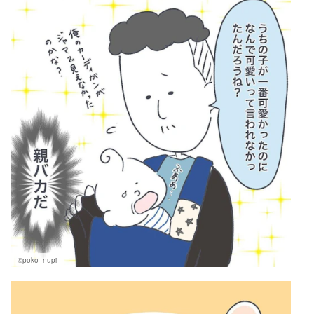
©poko_nupi