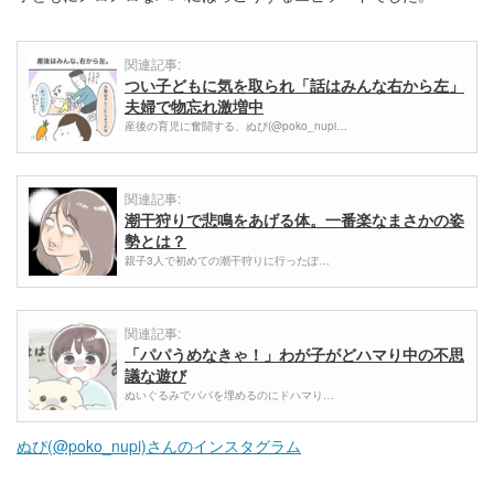
関連記事:
つい子どもに気を取られ「話はみんな右から左」
夫婦で物忘れ激増中
産後の育児に奮闘する、ぬぴ(@poko_nupi…
関連記事:
潮干狩りで悲鳴をあげる体。一番楽なまさかの姿
勢とは？
親子3人で初めての潮干狩りに行ったぽ…
関連記事:
「パパうめなきゃ！」わが子がどハマり中の不思
議な遊び
ぬいぐるみでパパを埋めるのにドハマり…
ぬぴ(@poko_nupi)さんのインスタグラム