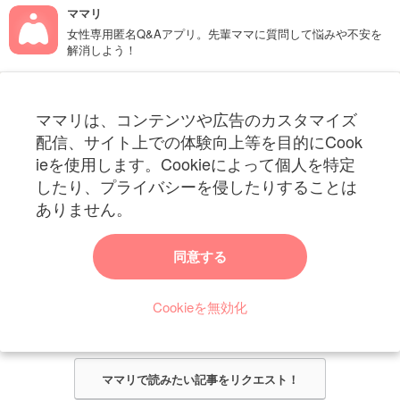
ママリ
女性専用匿名Q&Aアプリ。先輩ママに質問して悩みや不安を
解消しよう！
フォローしてね！ママリ公式アカウント
ママリは、コンテンツや広告のカスタマイズ
妊娠〜子育て中のお役立ち情報を配信中
配信、サイト上での体験向上等を目的にCook
ieを使用します。Cookieによって個人を特定
したり、プライバシーを侵したりすることは
ありません。
ママリからのお知らせ
同意する
今ママリで読みたい記事は何ですか？
Cookieを無効化
ママリ編集部がみなさんのご意見をもとに記事を作成させていただきま
す！
ママリで読みたい記事をリクエスト！