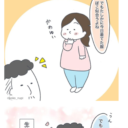
©poko_nupi