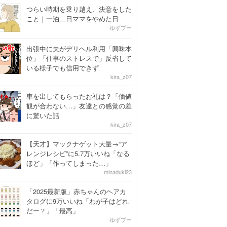
つらい時期を乗り越え、決意をした
こと｜一泊二日ママをやめた日
ゆずプー
出張中に夫がデリヘル利用「興味本
位」「仕事のストレスで」反省して
いる様子でも信用できず
kira_z07
車を出してもらったお礼は？「価値
観が合わない…」友達との感覚の差
に驚いた話
kira_z07
【天才】マックナゲット大量→“ア
レンジレシピ”に5.7万いいね「なる
ほど」「作ってしまった…」
minaduki23
「2025最新版」赤ちゃんのヘアカ
タログに9万いいね「わが子はどれ
だー？」「最高」
ゆずプー