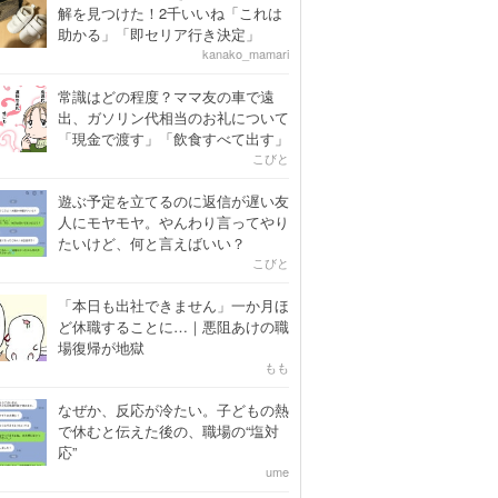
解を見つけた！2千いいね「これは
助かる」「即セリア行き決定」
kanako_mamari
常識はどの程度？ママ友の車で遠
出、ガソリン代相当のお礼について
「現金で渡す」「飲食すべて出す」
こびと
遊ぶ予定を立てるのに返信が遅い友
人にモヤモヤ。やんわり言ってやり
たいけど、何と言えばいい？
こびと
「本日も出社できません」一か月ほ
ど休職することに…｜悪阻あけの職
場復帰が地獄
もも
なぜか、反応が冷たい。子どもの熱
で休むと伝えた後の、職場の“塩対
応”
ume